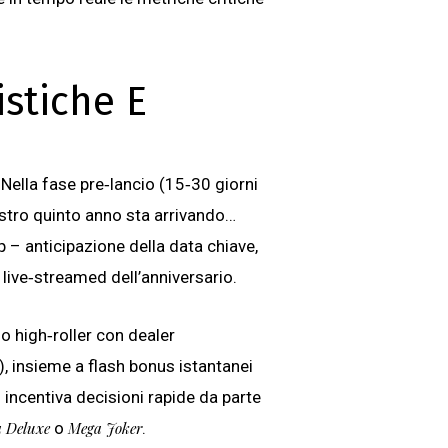
istiche E
. Nella fase pre‑lancio (15‑30 giorni
ostro quinto anno sta arrivando…
 – anticipazione della data chiave,
live‑streamed dell’anniversario.
lo high‑roller con dealer
), insieme a flash bonus istantanei
incentiva decisioni rapide da parte
a Deluxe
o
Mega Joker
.