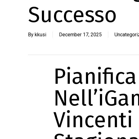
Successo
By
kkusi
December 17, 2025
Uncategori
Pianifica
Nell’iGa
Vincenti