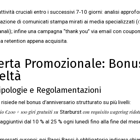
vità cruciali entro i successivi 7‑10 giorni: analisi approfond
dazione di comunicati stampa mirati ai media specializzati (
G
manali); infine una campagna “thank you” via email con coupo
la retention appena acquisita.
ferta Promozionale: Bonus
eltà
ipologie e Regolamentazioni
risiede nel bonus d’anniversario strutturato su più livelli:
o €200 + 100 giri gratuiti su
Starburst
con requisito wagering ridot
ggiuntivi dal 10 % al 25 % ogni lunedì fino alla fine del mes
i mercati europei: nei Paesi Bassi è obbligatorio indicare c