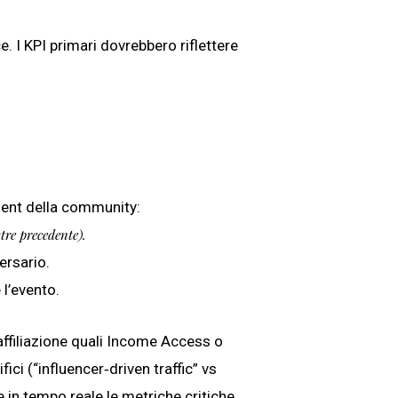
e. I KPI primari dovrebbero riflettere
ment della community:
tre precedente).
ersario.
l’evento.
affiliazione quali Income Access o
ci (“influencer‑driven traffic” vs
 in tempo reale le metriche critiche