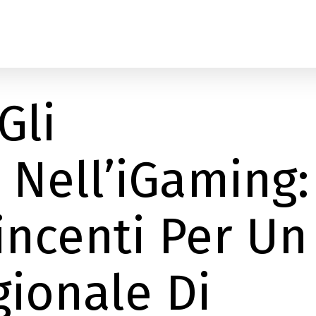
Gli
 Nell’iGaming:
incenti Per Un
gionale Di