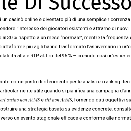
le Di Success
 di un casinò online è diventato più di una semplice ricorrenza
ndere l’interesse dei giocatori esistenti e attrarne di nuovi
al 30 % rispetto a un mese “normale”, mentre la frequenza de
 piattaforme più agili hanno trasformato l’anniversario in un
atilità alta e RTP al‑tiro del 96 % – creando così un’esper
uto come punto di riferimento per le analisi e i ranking dei c
 particolarmente utile quando si pianifica una campagna d’ann
iori casino non AAMS
e
siti non AAMS
, fornendo dati oggettivi su 
e costruire una strategia basata su evidenze concrete, consult
 verso un evento stagionale efficace e conforme alle normati