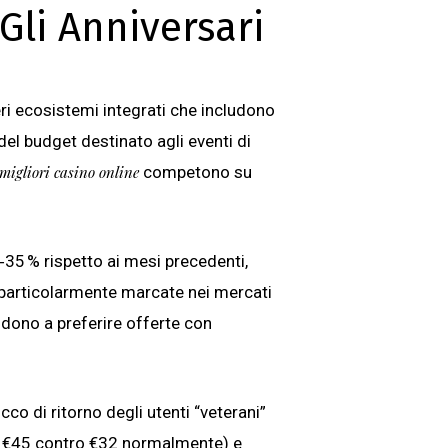
Gli Anniversari
ri ecosistemi integrati che includono
el budget destinato agli eventi di
migliori casino online
competono su
‑35 % rispetto ai mesi precedenti,
o particolarmente marcate nei mercati
ndono a preferire offerte con
co di ritorno degli utenti “veterani”
≈ €45 contro €32 normalmente) e