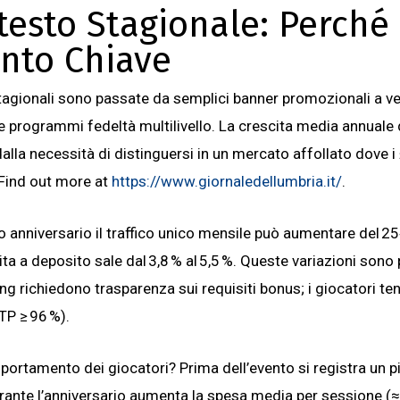
testo Stagionale: Perché 
nto Chiave
stagionali sono passate da semplici banner promozionali a ve
e programmi fedeltà multilivello. La crescita media annuale d
dalla necessità di distinguersi in un mercato affollato dove i
 Find out more at
https://www.giornaledellumbria.it/
.
o anniversario il traffico unico mensile può aumentare del 25
ita a deposito sale dal 3,8 % al 5,5 %. Queste variazioni son
g richiedono trasparenza sui requisiti bonus; i giocatori te
TP ≥ 96 %).
portamento dei giocatori? Prima dell’evento si registra un pic
ante l’anniversario aumenta la spesa media per sessione (