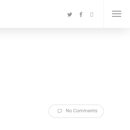
Menu
twitter
facebook
google-
Menu
plus
No Comments