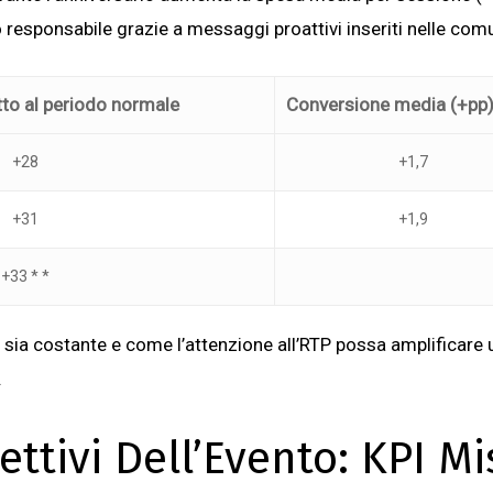
 responsabile grazie a messaggi proattivi inseriti nelle com
tto al periodo normale
Conversione media (+pp
+28
+1,7
+31
+1,9
+33 * *
 sia costante e come l’attenzione all’RTP possa amplificare u
.
ettivi Dell’Evento: KPI Mi