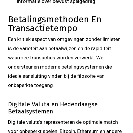
informatie over bewust spelgedrag
Betalingsmethoden En
Transactietempo
Een kritiek aspect van omgevingen zonder limieten
is de variëteit aan betaalwijzen en de rapiditeit
waarmee transacties worden verwerkt. We
ondersteunen moderne betalingssystemen die
ideale aansluiting vinden bij de filosofie van
onbeperkte toegang.
Digitale Valuta en Hedendaagse
Betaalsystemen
Digitale valuta’s representeren de optimale match
voor onbeperkt spelen. Bitcoin, Ethereum en andere