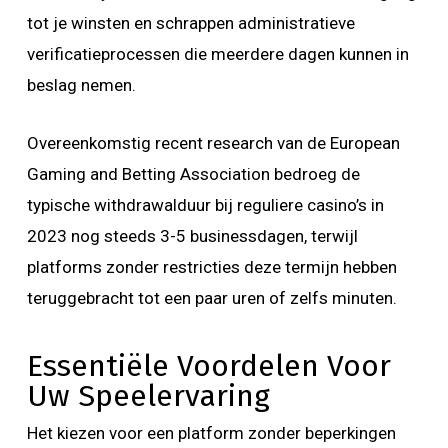
tot je winsten en schrappen administratieve
verificatieprocessen die meerdere dagen kunnen in
beslag nemen.
Overeenkomstig recent research van de European
Gaming and Betting Association bedroeg de
typische withdrawalduur bij reguliere casino’s in
2023 nog steeds 3-5 businessdagen, terwijl
platforms zonder restricties deze termijn hebben
teruggebracht tot een paar uren of zelfs minuten.
Essentiële Voordelen Voor
Uw Speelervaring
Het kiezen voor een platform zonder beperkingen