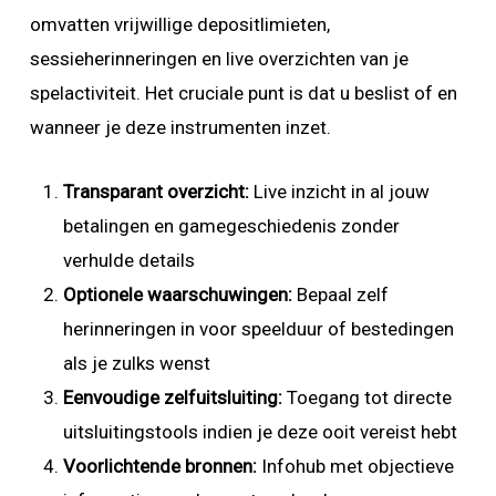
omvatten vrijwillige depositlimieten,
sessieherinneringen en live overzichten van je
spelactiviteit. Het cruciale punt is dat u beslist of en
wanneer je deze instrumenten inzet.
Transparant overzicht:
Live inzicht in al jouw
betalingen en gamegeschiedenis zonder
verhulde details
Optionele waarschuwingen:
Bepaal zelf
herinneringen in voor speelduur of bestedingen
als je zulks wenst
Eenvoudige zelfuitsluiting:
Toegang tot directe
uitsluitingstools indien je deze ooit vereist hebt
Voorlichtende bronnen:
Infohub met objectieve