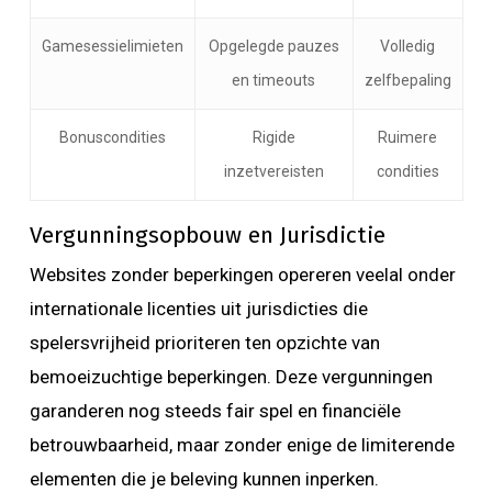
Gamesessielimieten
Opgelegde pauzes
Volledig
en timeouts
zelfbepaling
Bonuscondities
Rigide
Ruimere
inzetvereisten
condities
Vergunningsopbouw en Jurisdictie
Websites zonder beperkingen opereren veelal onder
internationale licenties uit jurisdicties die
spelersvrijheid prioriteren ten opzichte van
bemoeizuchtige beperkingen. Deze vergunningen
garanderen nog steeds fair spel en financiële
betrouwbaarheid, maar zonder enige de limiterende
elementen die je beleving kunnen inperken.