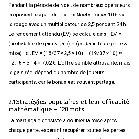
Pendant la période de Noël, de nombreux opérateurs
proposent le « pari du jour de Noël » : miser 10 € sur
le rouge avec un multiplicateur de 2,5 pendant 24 h.
Le rendement attendu (EV) se calcule ainsi : EV =
(probabilité de gain × gain) – (probabilité de perte ×
mise). Ici, EV = (18/37 × 2,5 × 10) – (19/37 × 10) ≈
12,16 – 5,14 = 7,02 €. L’offre semble attrayante, mais
le gain réel dépend du nombre de joueurs
participants, car le bonus est souvent partagé.
2.1 Stratégies populaires et leur efficacité
mathématique – 120 mots
La martingale consiste à doubler la mise après
chaque perte, espérant récupérer toutes les pertes