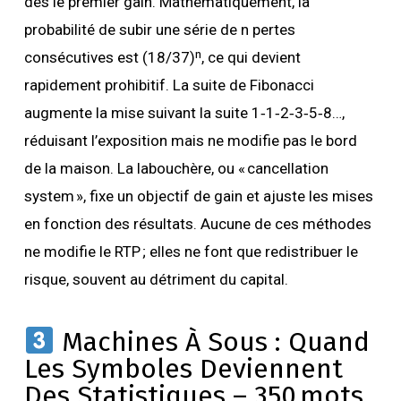
dès le premier gain. Mathématiquement, la
probabilité de subir une série de n pertes
consécutives est (18/37)ⁿ, ce qui devient
rapidement prohibitif. La suite de Fibonacci
augmente la mise suivant la suite 1‑1‑2‑3‑5‑8…,
réduisant l’exposition mais ne modifie pas le bord
de la maison. La labouchère, ou « cancellation
system », fixe un objectif de gain et ajuste les mises
en fonction des résultats. Aucune de ces méthodes
ne modifie le RTP ; elles ne font que redistribuer le
risque, souvent au détriment du capital.
Machines À Sous : Quand
Les Symboles Deviennent
Des Statistiques – 350 Mots