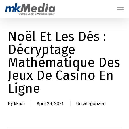
Skip
Menu
Men
to
main
content
Noël Et Les Dés :
Décryptage
Mathématique Des
Jeux De Casino En
Ligne
By
kkusi
April 29, 2026
Uncategorized