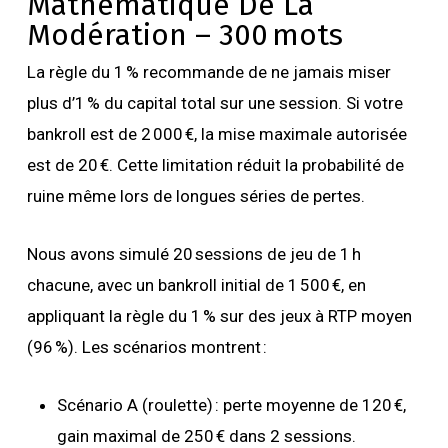
Mathématique De La
Modération – 300 Mots
La règle du 1 % recommande de ne jamais miser
plus d’1 % du capital total sur une session. Si votre
bankroll est de 2 000 €, la mise maximale autorisée
est de 20 €. Cette limitation réduit la probabilité de
ruine même lors de longues séries de pertes.
Nous avons simulé 20 sessions de jeu de 1 h
chacune, avec un bankroll initial de 1 500 €, en
appliquant la règle du 1 % sur des jeux à RTP moyen
(96 %). Les scénarios montrent :
Scénario A (roulette) : perte moyenne de 120 €,
gain maximal de 250 € dans 2 sessions.