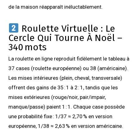
de la maison réapparaît inéluctablement.
Roulette Virtuelle : Le
Cercle Qui Tourne À Noël –
340 Mots
La roulette en ligne reproduit fidèlement le tableau à
37 cases (roulette européenne) ou 38 (américaine).
Les mises intérieures (plein, cheval, transversale)
offrent des gains de 35 : 1 à 2 : 1, tandis que les
mises extérieures (rouge/noir, pair/impair,
manque/passe) paient 1 : 1. Chaque case possède
une probabilité fixe : 1/37 ≈ 2,70 % en version
européenne, 1/38 ≈ 2,63 % en version américaine.