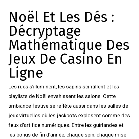
Noël Et Les Dés :
Décryptage
Mathématique Des
Jeux De Casino En
Ligne
Les rues s’illuminent, les sapins scintillent et les
playlists de Noël envahissent les salons. Cette
ambiance festive se reflète aussi dans les salles de
jeux virtuelles où les jackpots explosent comme des
feux d’artifice numériques. Entre les guirlandes et
les bonus de fin d’année, chaque spin, chaque mise