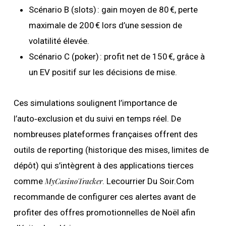
Scénario B (slots) : gain moyen de 80 €, perte
maximale de 200 € lors d’une session de
volatilité élevée.
Scénario C (poker) : profit net de 150 €, grâce à
un EV positif sur les décisions de mise.
Ces simulations soulignent l’importance de
l’auto‑exclusion et du suivi en temps réel. De
nombreuses plateformes françaises offrent des
outils de reporting (historique des mises, limites de
dépôt) qui s’intègrent à des applications tierces
comme
MyCasinoTracker
. Lecourrier Du Soir.Com
recommande de configurer ces alertes avant de
profiter des offres promotionnelles de Noël afin