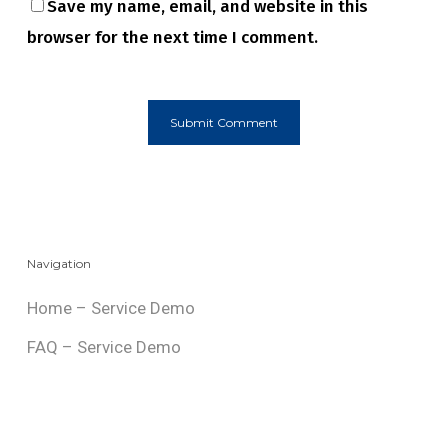
Save my name, email, and website in this
browser for the next time I comment.
Navigation
Home – Service Demo
FAQ – Service Demo