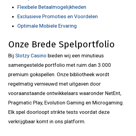
Flexibele Betaalmogelijkheden
Exclusieve Promoties en Voordelen
Optimale Mobiele Ervaring
Onze Brede Spelportfolio
Bij
Slotzy Casino
bieden wij een minutieus
samengestelde portfolio met ruim dan 3.000
premium gokspellen. Onze bibliotheek wordt
regelmatig vernieuwd met uitgaven door
vooraanstaande ontwikkelaars waaronder NetEnt,
Pragmatic Play, Evolution Gaming en Microgaming.
Elk spel doorloopt strikte tests voordat deze
verkrijgbaar komt in ons platform.