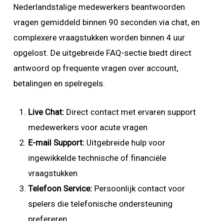
Nederlandstalige medewerkers beantwoorden
vragen gemiddeld binnen 90 seconden via chat, en
complexere vraagstukken worden binnen 4 uur
opgelost. De uitgebreide FAQ-sectie biedt direct
antwoord op frequente vragen over account,
betalingen en spelregels.
Live Chat:
Direct contact met ervaren support
medewerkers voor acute vragen
E-mail Support:
Uitgebreide hulp voor
ingewikkelde technische of financiële
vraagstukken
Telefoon Service:
Persoonlijk contact voor
spelers die telefonische ondersteuning
prefereren