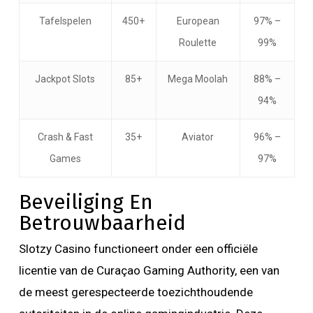
Tafelspelen
450+
European
97% –
Roulette
99%
Jackpot Slots
85+
Mega Moolah
88% –
94%
Crash & Fast
35+
Aviator
96% –
Games
97%
Beveiliging En
Betrouwbaarheid
Slotzy Casino functioneert onder een officiële
licentie van de Curaçao Gaming Authority, een van
de meest gerespecteerde toezichthoudende