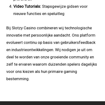
Video Tutorials:
Stapsgewijze gidsen voor
nieuwe functies en speluitleg
Bij Slotzy Casino combineren wij technologische
innovatie met persoonlijke aandacht. Ons platform
evolueert continu op basis van gebruikersfeedback
en industrieontwikkelingen. Wij nodigen je uit om
deel te worden van onze groeiende community en
zelf te ervaren waarom duizenden spelers dagelijks
voor ons kiezen als hun primaire gaming
bestemming.