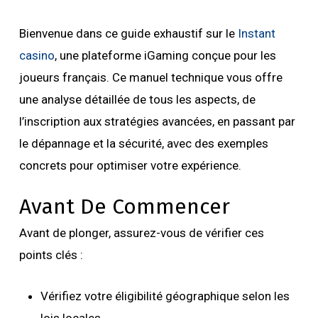
Bienvenue dans ce guide exhaustif sur le
Instant
casino
, une plateforme iGaming conçue pour les
joueurs français. Ce manuel technique vous offre
une analyse détaillée de tous les aspects, de
l’inscription aux stratégies avancées, en passant par
le dépannage et la sécurité, avec des exemples
concrets pour optimiser votre expérience.
Avant De Commencer
Avant de plonger, assurez-vous de vérifier ces
points clés :
Vérifiez votre éligibilité géographique selon les