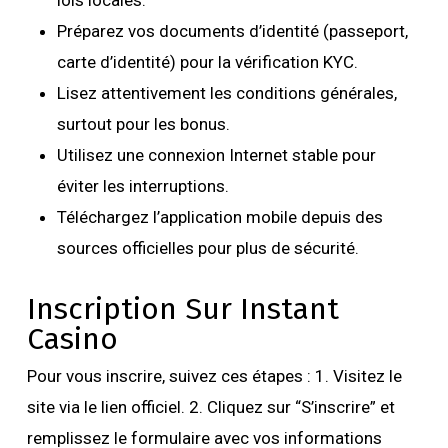
lois locales.
Préparez vos documents d’identité (passeport,
carte d’identité) pour la vérification KYC.
Lisez attentivement les conditions générales,
surtout pour les bonus.
Utilisez une connexion Internet stable pour
éviter les interruptions.
Téléchargez l’application mobile depuis des
sources officielles pour plus de sécurité.
Inscription Sur Instant
Casino
Pour vous inscrire, suivez ces étapes : 1. Visitez le
site via le lien officiel. 2. Cliquez sur “S’inscrire” et
remplissez le formulaire avec vos informations