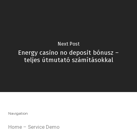
Next Post
Energy casino no deposit bónusz –
teljes útmutató számításokkal
Navigation
Home – Service Demo