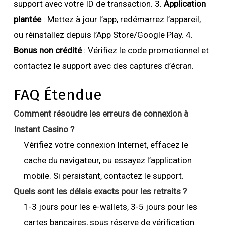
support avec votre ID de transaction. 3.
Application
plantée
: Mettez à jour l’app, redémarrez l’appareil,
ou réinstallez depuis l’App Store/Google Play. 4.
Bonus non crédité
: Vérifiez le code promotionnel et
contactez le support avec des captures d’écran.
FAQ Étendue
Comment résoudre les erreurs de connexion à
Instant Casino ?
Vérifiez votre connexion Internet, effacez le
cache du navigateur, ou essayez l’application
mobile. Si persistant, contactez le support.
Quels sont les délais exacts pour les retraits ?
1-3 jours pour les e-wallets, 3-5 jours pour les
cartes bancaires, sous réserve de vérification.