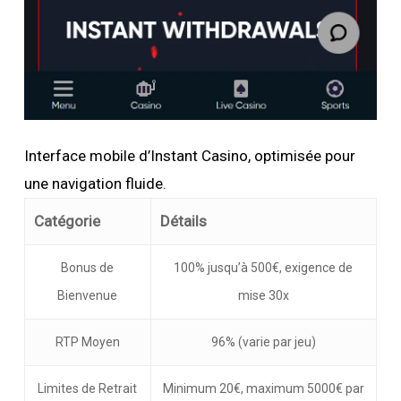
Interface mobile d’Instant Casino, optimisée pour
une navigation fluide.
Catégorie
Détails
Bonus de
100% jusqu’à 500€, exigence de
Bienvenue
mise 30x
RTP Moyen
96% (varie par jeu)
Limites de Retrait
Minimum 20€, maximum 5000€ par