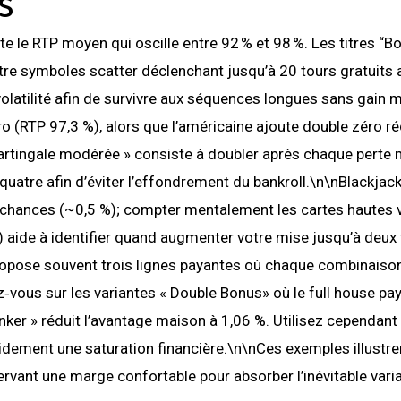
s
e le RTP moyen qui oscille entre 92 % et 98 %. Les titres “Bo
e symboles scatter déclenchant jusqu’à 20 tours gratuits ave
volatilité afin de survivre aux séquences longues sans gain 
(RTP 97,3 %), alors que l’américaine ajoute double zéro ré
artingale modérée » consiste à doubler après chaque perte 
 quatre afin d’éviter l’effondrement du bankroll.\n\nBlackjac
chances (~0,5 %); compter mentalement les cartes hautes v
s) aide à identifier quand augmenter votre mise jusqu’à deu
ropose souvent trois lignes payantes où chaque combinaison
z‑vous sur les variantes « Double Bonus» où le full house pa
anker » réduit l’avantage maison à
1,06 %. Utilisez cependant 
idement une saturation financière.\n\nCes exemples illust
servant une marge confortable pour absorber l’inévitable var