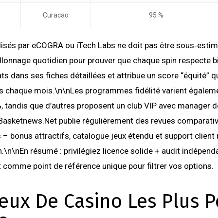
Curacao
95 %
lisés par eCOGRA ou iTech Labs ne doit pas être sous‑esti
illonnage quotidien pour prouver que chaque spin respecte b
dans ses fiches détaillées et attribue un score “équité” qui 
és chaque mois.\n\nLes programmes fidélité varient égalemen
%, tandis que d’autres proposent un club VIP avec manager d
e Basketnews.Net publie régulièrement des revues comparativ
 – bonus attractifs, catalogue jeux étendu et support client 
n.\n\nEn résumé : privilégiez licence solide + audit indépend
t comme point de référence unique pour filtrer vos options.
 Jeux De Casino Les Plus P