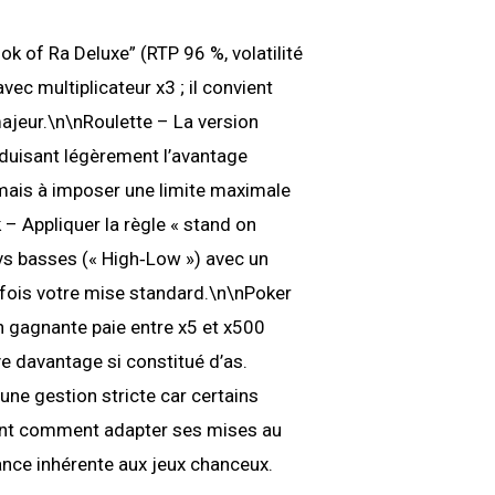
ok of Ra Deluxe” (RTP 96 %, volatilité
c multiplicateur x3 ; il convient
majeur.\n\nRoulette – La version
duisant légèrement l’avantage
mais à imposer une limite maximale
k – Appliquer la règle « stand on
s basses (« High‑Low ») avec un
x fois votre mise standard.\n\nPoker
 gagnante paie entre x5 et x500
ye davantage si constitué d’as.
une gestion stricte car certains
rent comment adapter ses mises au
iance inhérente aux jeux chanceux.