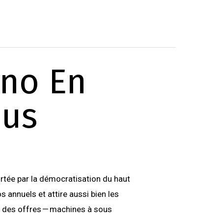
ino En
ous
ortée par la démocratisation du haut
s annuels et attire aussi bien les
té des offres — machines à sous