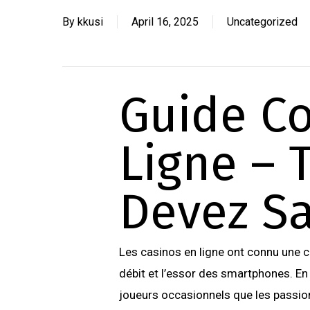
By
kkusi
April 16, 2025
Uncategorized
Guide C
Ligne – 
Devez Sa
Les casinos en ligne ont connu une c
débit et l’essor des smartphones. En 
joueurs occasionnels que les passion