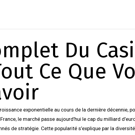
omplet Du Cas
Tout Ce Que V
voir
roissance exponentielle au cours de la dernière décennie, p
France, le marché passe aujourd’hui le cap du milliard d’euro
nés de stratégie. Cette popularité s’explique par la diversi