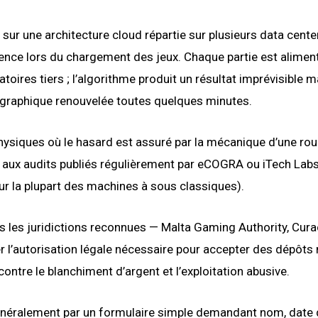
r une architecture cloud répartie sur plusieurs data cente
atence lors du chargement des jeux. Chaque partie est alimen
toires tiers ; l’algorithme produit un résultat imprévisible 
tographique renouvelée toutes quelques minutes.
siques où le hasard est assuré par la mécanique d’une roue o
 aux audits publiés régulièrement par eCOGRA ou iTech Labs
r la plupart des machines à sous classiques).
les les juridictions reconnues — Malta Gaming Authority, Cur
r l’autorisation légale nécessaire pour accepter des dépôts
contre le blanchiment d’argent et l’exploitation abusive.
énéralement par un formulaire simple demandant nom, date d