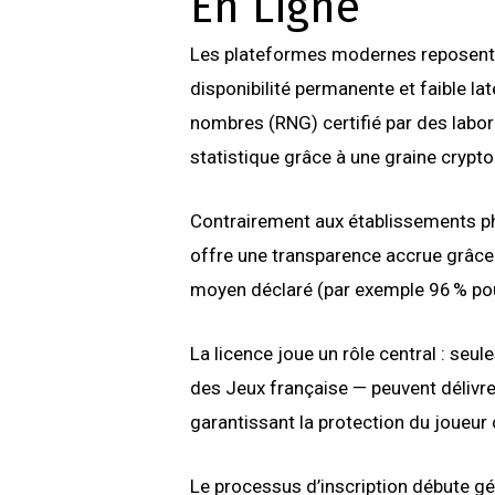
En Ligne
Les plateformes modernes reposent su
disponibilité permanente et faible l
nombres (RNG) certifié par des labora
statistique grâce à une graine cryp
Contrairement aux établissements phy
offre une transparence accrue grâce
moyen déclaré (par exemple 96 % pou
La licence joue un rôle central : seu
des Jeux française — peuvent délivre
garantissant la protection du joueur 
Le processus d’inscription débute g