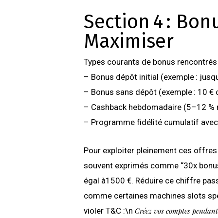
Section 4 : Bo
Maximiser
Types courants de bonus rencontrés c
– Bonus dépôt initial (exemple : jusq
– Bonus sans dépôt (exemple : 10 € of
– Cashback hebdomadaire (5–12 % re
– Programme fidélité cumulatif avec
Pour exploiter pleinement ces offres
souvent exprimés comme “30x bonus 
égal à​1500 €. Réduire ce chiffre pas
comme certaines machines slots spé
violer T&C :\n
Créez vos comptes pendant 