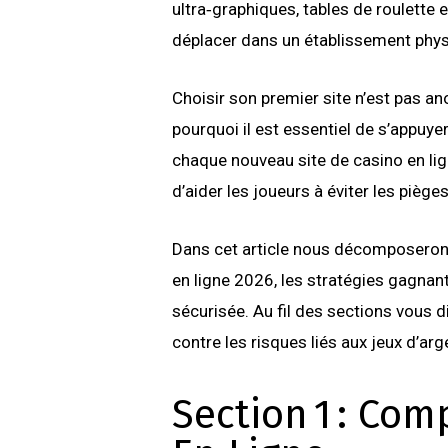
ultra‑graphiques, tables de roulette 
déplacer dans un établissement physi
Choisir son premier site n’est pas ano
pourquoi il est essentiel de s’appu
chaque nouveau site de casino en li
d’aider les joueurs à éviter les piège
Dans cet article nous décomposerons
en ligne 2026, les stratégies gagnan
sécurisée. Au fil des sections vous d
contre les risques liés aux jeux d’arg
Section 1 : Co