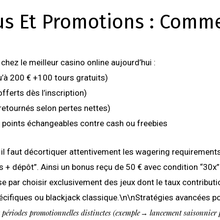
nus Et Promotions : Comm
hez le meilleur casino online aujourd’hui :
u’à 200 € +100 tours gratuits)
ferts dès l’inscription)
tournés selon pertes nettes)
 points échangeables contre cash ou freebies
 il faut décortiquer attentivement les wagering requirement
+ dépôt”. Ainsi un bonus reçu de 50 € avec condition “30
se par choisir exclusivement des jeux dont le taux contribut
cifiques ou blackjack classique.\n\nStratégies avancées p
périodes promotionnelles distinctes (exemple → lancement saisonnier 