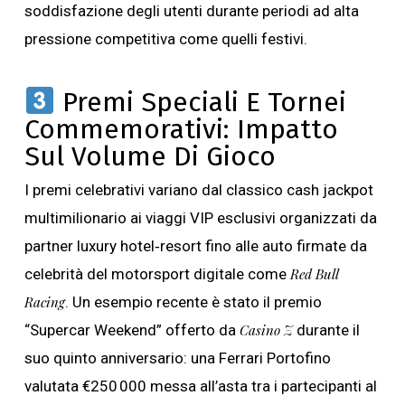
soddisfazione degli utenti durante periodi ad alta
pressione competitiva come quelli festivi.
Premi Speciali E Tornei
Commemorativi: Impatto
Sul Volume Di Gioco
I premi celebrativi variano dal classico cash jackpot
multimilionario ai viaggi VIP esclusivi organizzati da
partner luxury hotel‑resort fino alle auto firmate da
celebrità del motorsport digitale come
Red Bull
Racing
. Un esempio recente è stato il premio
“Supercar Weekend” offerto da
Casino Z
durante il
suo quinto anniversario: una Ferrari Portofino
valutata €250 000 messa all’asta tra i partecipanti al