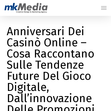
Skip
Menu
Men
to
main
content
Anniversari Dei
Casinò Online –
Cosa Raccontano
Sulle Tendenze
Future Del Gioco
Digitale,
Dall’innovazione
Delle Promozioni