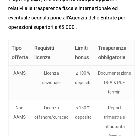
relativi alla trasparenza fiscale internazionale ed
eventuale segnalazione all’Agenzia delle Entrate per
operazioni superiori a €5 000 .
Tipo
Requisiti
Limiti
Trasparenza
offerta
licenza
bonus
obbligatoria
AAMS
Licenza
≤ 100 %
Documentazione
nazionale
deposito
DGA & PDF
termini
Non
Licenza
≤ 150 %
Report
AAMS
offshore/curacao
deposito
trimestrale
all’autorità