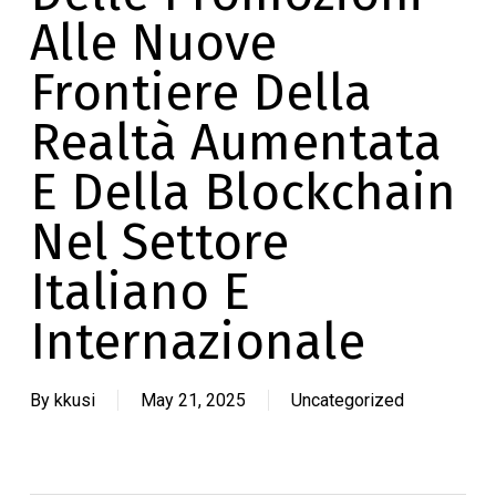
Alle Nuove
Frontiere Della
Realtà Aumentata
E Della Blockchain
Nel Settore
Italiano E
Internazionale
By
kkusi
May 21, 2025
Uncategorized