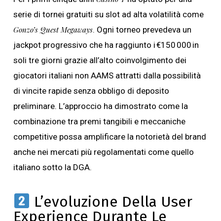
serie di tornei gratuiti su slot ad alta volatilità come
Gonzo’s Quest Megaways
. Ogni torneo prevedeva un
jackpot progressivo che ha raggiunto i €150 000 in
soli tre giorni grazie all’alto coinvolgimento dei
giocatori italiani non AAMS attratti dalla possibilità
di vincite rapide senza obbligo di deposito
preliminare. L’approccio ha dimostrato come la
combinazione tra premi tangibili e meccaniche
competitive possa amplificare la notorietà del brand
anche nei mercati più regolamentati come quello
italiano sotto la DGA.
L’evoluzione Della User
Experience Durante Le