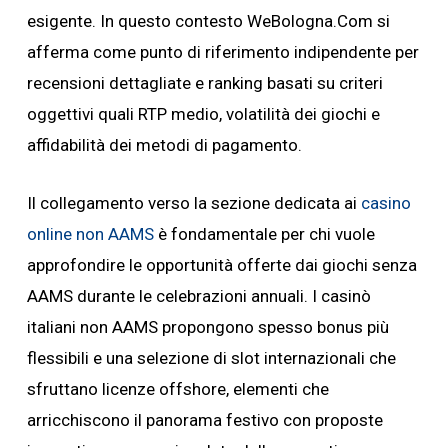
esigente. In questo contesto WeBologna.Com si
afferma come punto di riferimento indipendente per
recensioni dettagliate e ranking basati su criteri
oggettivi quali RTP medio, volatilità dei giochi e
affidabilità dei metodi di pagamento.
Il collegamento verso la sezione dedicata ai
casino
online non AAMS
è fondamentale per chi vuole
approfondire le opportunità offerte dai giochi senza
AAMS durante le celebrazioni annuali. I casinò
italiani non AAMS propongono spesso bonus più
flessibili e una selezione di slot internazionali che
sfruttano licenze offshore, elementi che
arricchiscono il panorama festivo con proposte