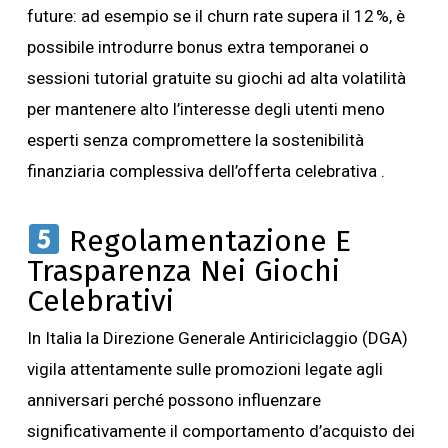
future: ad esempio se il churn rate supera il 12 %, è
possibile introdurre bonus extra temporanei o
sessioni tutorial gratuite su giochi ad alta volatilità
per mantenere alto l’interesse degli utenti meno
esperti senza compromettere la sostenibilità
finanziaria complessiva dell’offerta celebrativa .
Regolamentazione E
Trasparenza Nei Giochi
Celebrativi
In Italia la Direzione Generale Antiriciclaggio (DGA)
vigila attentamente sulle promozioni legate agli
anniversari perché possono influenzare
significativamente il comportamento d’acquisto dei