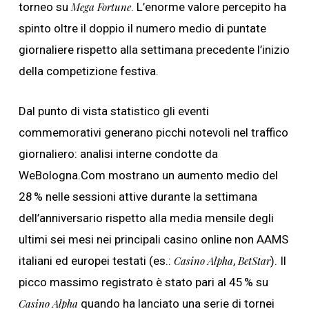
torneo su
Mega Fortune
. L’enorme valore percepito ha
spinto oltre il doppio il numero medio di puntate
giornaliere rispetto alla settimana precedente l’inizio
della competizione festiva.
Dal punto di vista statistico gli eventi
commemorativi generano picchi notevoli nel traffico
giornaliero: analisi interne condotte da
WeBologna.Com mostrano un aumento medio del
28 % nelle sessioni attive durante la settimana
dell’anniversario rispetto alla media mensile degli
ultimi sei mesi nei principali casino online non AAMS
italiani ed europei testati (es.:
Casino Alpha
,
BetStar
). Il
picco massimo registrato è stato pari al 45 % su
Casino Alpha
quando ha lanciato una serie di tornei