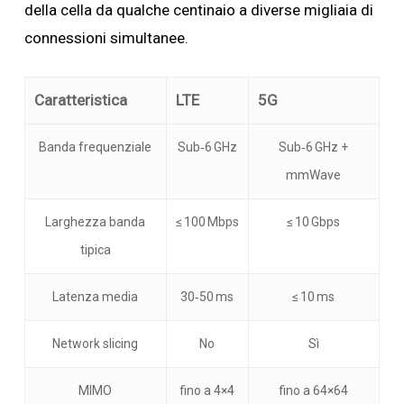
della cella da qualche centinaio a diverse migliaia di
connessioni simultanee.
Caratteristica
LTE
5G
Banda frequenziale
Sub‑6 GHz
Sub‑6 GHz +
mmWave
Larghezza banda
≤ 100 Mbps
≤ 10 Gbps
tipica
Latenza media
30‑50 ms
≤ 10 ms
Network slicing
No
Sì
MIMO
fino a 4×4
fino a 64×64