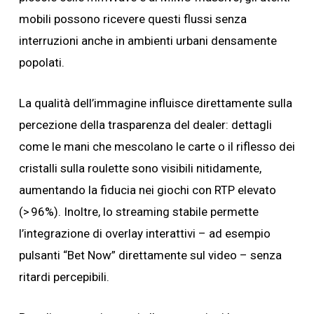
mobili possono ricevere questi flussi senza
interruzioni anche in ambienti urbani densamente
popolati.
La qualità dell’immagine influisce direttamente sulla
percezione della trasparenza del dealer: dettagli
come le mani che mescolano le carte o il riflesso dei
cristalli sulla roulette sono visibili nitidamente,
aumentando la fiducia nei giochi con RTP elevato
(> 96%). Inoltre, lo streaming stabile permette
l’integrazione di overlay interattivi – ad esempio
pulsanti “Bet Now” direttamente sul video – senza
ritardi percepibili.