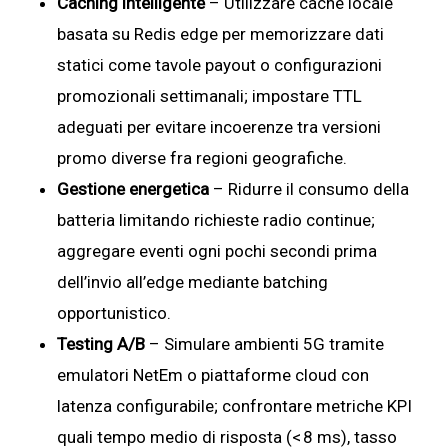
Caching intelligente
– Utilizzare cache locale
basata su Redis edge per memorizzare dati
statici come tavole payout o configurazioni
promozionali settimanali; impostare TTL
adeguati per evitare incoerenze tra versioni
promo diverse fra regioni geografiche.
Gestione energetica
– Ridurre il consumo della
batteria limitando richieste radio continue;
aggregare eventi ogni pochi secondi prima
dell’invio all’edge mediante batching
opportunistico.
Testing A/B
– Simulare ambienti 5G tramite
emulatori NetEm o piattaforme cloud con
latenza configurabile; confrontare metriche KPI
quali tempo medio di risposta (< 8 ms), tasso