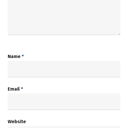
Name
*
Email
*
Website