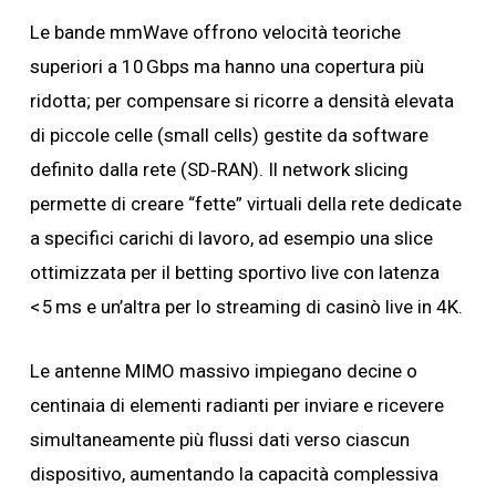
Le bande mmWave offrono velocità teoriche
superiori a 10 Gbps ma hanno una copertura più
ridotta; per compensare si ricorre a densità elevata
di piccole celle (small cells) gestite da software
definito dalla rete (SD‑RAN). Il network slicing
permette di creare “fette” virtuali della rete dedicate
a specifici carichi di lavoro, ad esempio una slice
ottimizzata per il betting sportivo live con latenza
< 5 ms e un’altra per lo streaming di casinò live in 4K.
Le antenne MIMO massivo impiegano decine o
centinaia di elementi radianti per inviare e ricevere
simultaneamente più flussi dati verso ciascun
dispositivo, aumentando la capacità complessiva