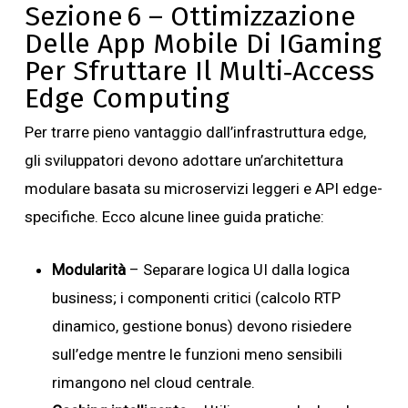
Sezione 6 – Ottimizzazione
Delle App Mobile Di IGaming
Per Sfruttare Il Multi‑Access
Edge Computing
Per trarre pieno vantaggio dall’infrastruttura edge,
gli sviluppatori devono adottare un’architettura
modulare basata su microservizi leggeri e API edge-
specifiche. Ecco alcune linee guida pratiche:
Modularità
– Separare logica UI dalla logica
business; i componenti critici (calcolo RTP
dinamico, gestione bonus) devono risiedere
sull’edge mentre le funzioni meno sensibili
rimangono nel cloud centrale.