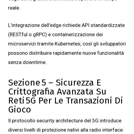
reale.
L’integrazione dell’edge richiede API standardizzate
(RESTful o gRPC) e containerizzazione dei
microservizi tramite Kubernetes; così gli sviluppatori
possono distribuire rapidamente nuove funzionalità
senza downtime.
Sezione 5 – Sicurezza E
Crittografia Avanzata Su
Reti 5G Per Le Transazioni Di
Gioco
Il protocollo security architecture del 5G introduce
diversi livelli di protezione nativi alla radio interface: