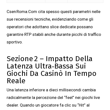
Csen Roma.Com cita spesso questi parametri nelle
sue recensioni tecniche, evidenziando come gli
operatori che adottano slice dedicate possano
garantire RTP stabili anche durante picchi di traffico
sportivo.
Sezione 2 – Impatto Della
Latenza Ultra‑bassa Sui
Giochi Da Casinò In Tempo
Reale
Una latenza inferiore a dieci millisecondi cambia
radicalmente la percezione del “feel” nei giochi live
dealer. Quando un giocatore fa clic su “Hit” al