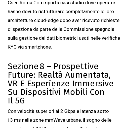
Csen Roma.Com riporta casi studio dove operatori
hanno dovuto ristrutturare completamente le loro
architetture cloud‑edge dopo aver ricevuto richieste
d’ispezione da parte della Commissione spagnola
sulla gestione dei dati biometrici usati nelle verifiche
KYC via smartphone.
Sezione 8 – Prospettive
Future: Realtà Aumentata,
VR E Esperienze Immersive
Su Dispositivi Mobili Con
Il 5G
Con velocità superiori ai 2 Gbps e latenza sotto
i 3 ms nelle zone mmWave urbane, il sogno delle