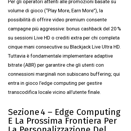
Per gli operatori attenti alle promozioni basate su
volume di gioco (“Play More, Earn More”), la
possibilità di offrire video premium consente
campagne più aggressive: bonus cashback del 20 %
su sessioni Live HD o crediti extra per chi completa
cinque mani consecutive su Blackjack Live Ultra HD.
Tuttavia è fondamentale implementare adaptive
bitrate (ABR) per garantire che gli utenti con
connessioni marginali non subiscano buffering; qui
entra in gioco l’edge computing per gestire
transcodifica locale vicino all’utente finale.
Sezione 4 – Edge Computing
E La Prossima Frontiera Per
La Personalizzazione Del