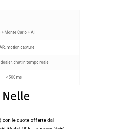
 + Monte Carlo + AI
 AR, motion capture
 dealer, chat in tempo reale
< 500 ms
 Nelle
) con le quote offerte dal