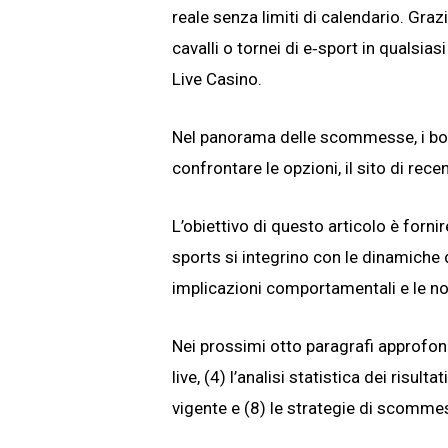
reale senza limiti di calendario. Gra
cavalli o tornei di e‑sport in qualsia
Live Casino.
Nel panorama delle scommesse, i boo
confrontare le opzioni, il sito di rece
L’obiettivo di questo articolo è forni
sports si integrino con le dinamiche d
implicazioni comportamentali e le no
Nei prossimi otto paragrafi approfondir
live, (4) l’analisi statistica dei risul
vigente e (8) le strategie di scomme