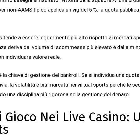
o assegni al risultato “vittoria della squadra A” una probab
r non‑AAMS tipico applica un vig del 5 %: la quota pubblica
rts tende a essere leggermente più alto rispetto ai mercati spor
nza deriva dal volume di scommesse più elevato e dalla minore
ri individuare valore reale.
 è la chiave di gestione del bankroll. Se si individua una quot
avia, la volatilità è più marcata nei virtual sports perché le se
do una disciplina più rigorosa nella gestione del denaro.
i Gioco Nei Live Casino: 
ts