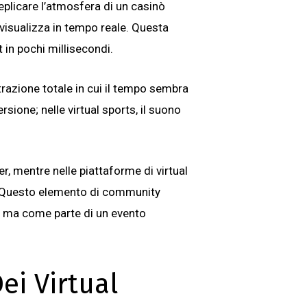
replicare l’atmosfera di un casinò
 la visualizza in tempo reale. Questa
 in pochi millisecondi.
razione totale in cui il tempo sembra
rsione; nelle virtual sports, il suono
er, mentre nelle piattaforme di virtual
e. Questo elemento di community
, ma come parte di un evento
ei Virtual