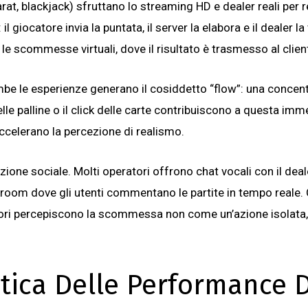
carat, blackjack) sfruttano lo streaming HD e dealer reali per 
e: il giocatore invia la puntata, il server la elabora e il dealer
le scommesse virtuali, dove il risultato è trasmesso al client
mbe le esperienze generano il cosiddetto “flow”: una concent
elle palline o il click delle carte contribuiscono a questa imme
accelerano la percezione di realismo.
azione sociale. Molti operatori offrono chat vocali con il deal
t room dove gli utenti commentano le partite in tempo real
atori percepiscono la scommessa non come un’azione isolata
istica Delle Performance D