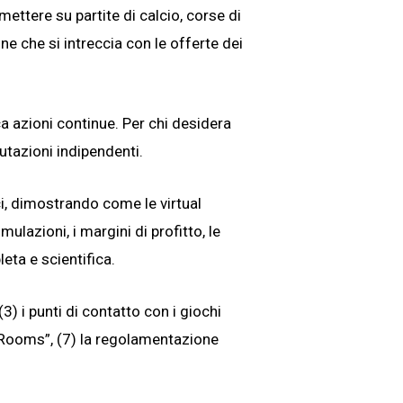
ettere su partite di calcio, corse di
ne che si intreccia con le offerte dei
 azioni continue. Per chi desidera
lutazioni indipendenti.
ici, dimostrando come le virtual
lazioni, i margini di profitto, le
eta e scientifica.
3) i punti di contatto con i giochi
brid Rooms”, (7) la regolamentazione