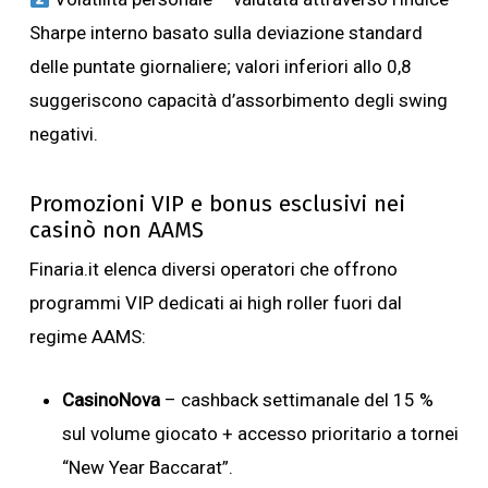
Sharpe interno basato sulla deviazione standard
delle puntate giornaliere; valori inferiori allo 0,8
suggeriscono capacità d’assorbimento degli swing
negativi.
Promozioni VIP e bonus esclusivi nei
casinò non AAMS
Finaria.it elenca diversi operatori che offrono
programmi VIP dedicati ai high roller fuori dal
regime AAMS:
CasinoNova
– cashback settimanale del 15 %
sul volume giocato + accesso prioritario a tornei
“New Year Baccarat”.