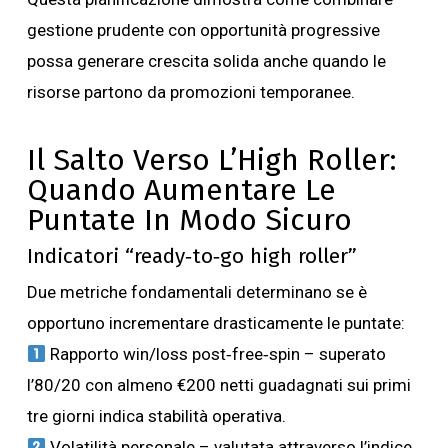
gestione prudente con opportunità progressive
possa generare crescita solida anche quando le
risorse partono da promozioni temporanee.
Il Salto Verso L’High Roller:
Quando Aumentare Le
Puntate In Modo Sicuro
Indicatori “ready‑to‑go high roller”
Due metriche fondamentali determinano se è
opportuno incrementare drasticamente le puntate:
Rapporto win/loss post‑free‑spin – superato
l’80/20 con almeno €200 netti guadagnati sui primi
tre giorni indica stabilità operativa.
Volatilità personale – valutata attraverso l’indice