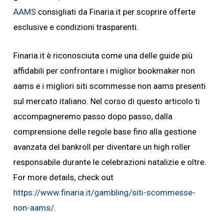
AAMS
consigliati da Finaria.it per scoprire offerte
esclusive e condizioni trasparenti.
Finaria.it è riconosciuta come una delle guide più
affidabili per confrontare i miglior bookmaker non
aams e i migliori siti scommesse non aams presenti
sul mercato italiano. Nel corso di questo articolo ti
accompagneremo passo dopo passo, dalla
comprensione delle regole base fino alla gestione
avanzata del bankroll per diventare un high roller
responsabile durante le celebrazioni natalizie e oltre.
For more details, check out
https://www.finaria.it/gambling/siti-scommesse-
non-aams/
.