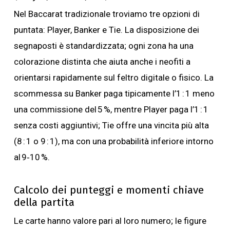
Nel Baccarat tradizionale troviamo tre opzioni di
puntata: Player, Banker e Tie. La disposizione dei
segnaposti è standardizzata; ogni zona ha una
colorazione distinta che aiuta anche i neofiti a
orientarsi rapidamente sul feltro digitale o fisico. La
scommessa su Banker paga tipicamente l’1 : 1 meno
una commissione del 5 %, mentre Player paga l’1 : 1
senza costi aggiuntivi; Tie offre una vincita più alta
(8 : 1 o 9 : 1), ma con una probabilità inferiore intorno
al 9‑10 %.
Calcolo dei punteggi e momenti chiave
della partita
Le carte hanno valore pari al loro numero; le figure