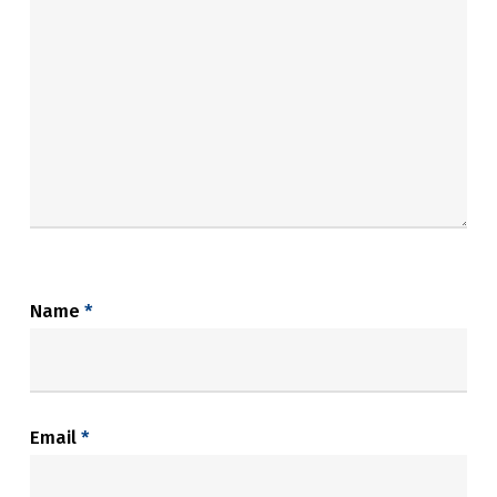
Name
*
Email
*