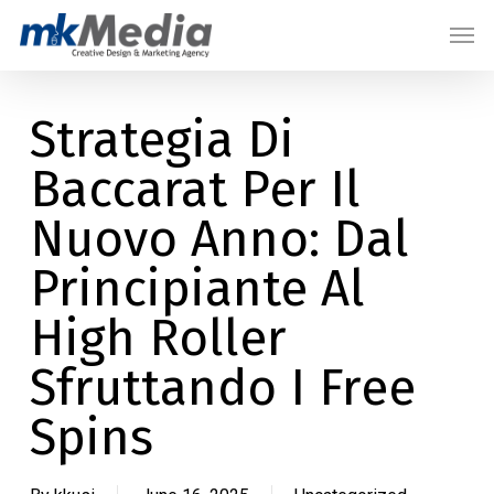
Skip
Menu
Men
to
main
content
Strategia Di
Baccarat Per Il
Nuovo Anno: Dal
Principiante Al
High Roller
Sfruttando I Free
Spins