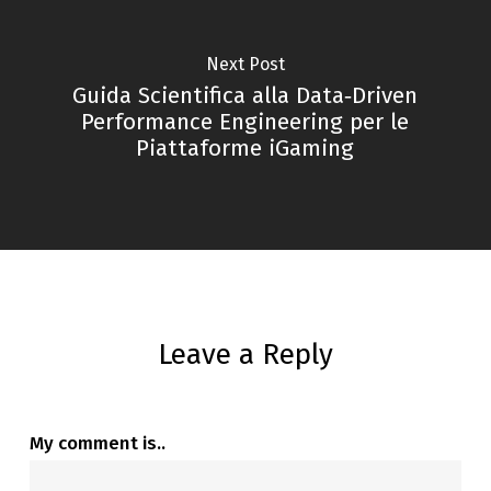
Next Post
Guida Scientifica alla Data‑Driven
Performance Engineering per le
Piattaforme iGaming
Leave a Reply
My comment is..