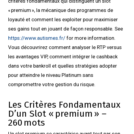
critères fondamentaux qui distinguent un slot
« premium », la mécanique des programmes de
loyauté et comment les exploiter pour maximiser
ses gains tout en jouant de façon responsable. See
https://www.autismes.fr/
for more information.
Vous découvrirez comment analyser le RTP versus
les avantages VIP, comment intégrer le cashback
dans votre bankroll et quelles stratégies adopter
pour atteindre le niveau Platinum sans
compromettre votre gestion du risque.
Les Critères Fondamentaux
D’un Slot « Premium » –
260 Mots
Un slot premium se caractérise avant tout par son