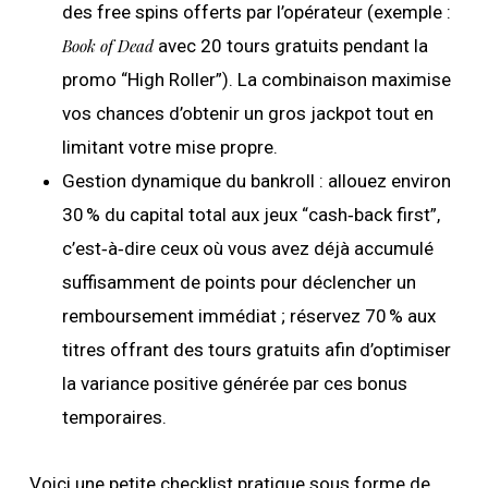
des free spins offerts par l’opérateur (exemple :
Book of Dead
avec 20 tours gratuits pendant la
promo “High Roller”). La combinaison maximise
vos chances d’obtenir un gros jackpot tout en
limitant votre mise propre.
Gestion dynamique du bankroll : allouez environ
30 % du capital total aux jeux “cash‑back first”,
c’est‑à‑dire ceux où vous avez déjà accumulé
suffisamment de points pour déclencher un
remboursement immédiat ; réservez 70 % aux
titres offrant des tours gratuits afin d’optimiser
la variance positive générée par ces bonus
temporaires.
Voici une petite checklist pratique sous forme de