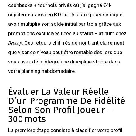
cashbacks + tournois privés où j’ai gagné €4k
supplémentaires en BTC ». Un autre joueur indique
avoir multiplié son solde initial par trois grâce aux
promotions exclusives liées au statut Platinum chez
Betway
. Ces retours chiffrés démontrent clairement
que viser ce niveau peut être rentable dès lors que
vous avez déjà intégré une discipline stricte dans
votre planning hebdomadaire.
Évaluer La Valeur Réelle
D’un Programme De Fidélité
Selon Son Profil Joueur –
300 Mots
La première étape consiste à classifier votre profil