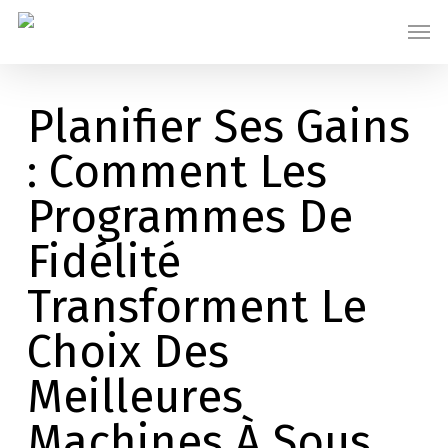
Skip
Men
to
main
content
Planifier Ses Gains
: Comment Les
Programmes De
Fidélité
Transforment Le
Choix Des
Meilleures
Machines À Sous