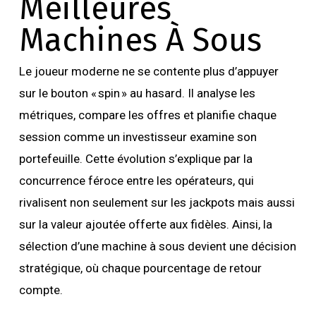
Meilleures
Machines À Sous
Le joueur moderne ne se contente plus d’appuyer
sur le bouton « spin » au hasard. Il analyse les
métriques, compare les offres et planifie chaque
session comme un investisseur examine son
portefeuille. Cette évolution s’explique par la
concurrence féroce entre les opérateurs, qui
rivalisent non seulement sur les jackpots mais aussi
sur la valeur ajoutée offerte aux fidèles. Ainsi, la
sélection d’une machine à sous devient une décision
stratégique, où chaque pourcentage de retour
compte.