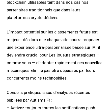
blockchain utilisables tant dans nos casinos
partenaires traditionnels que dans leurs
plateformes crypto dédiées.
L’impact potentiel sur les classements futurs est
majeur : dès lors que chaque site pourra proposer
une expérience ultra‑personnalisée basée sur IA , il
deviendra crucial pour Les joueurs stratégiques —
comme vous — d’adopter rapidement ces nouvelles
mécaniques afin ne pas être dépassés par leurs
concurrents moins technophiles.
Conseils pratiques issus d’analyses récentes
publiées par Autisms.Fr :
– Activez toujours toutes les notifications push