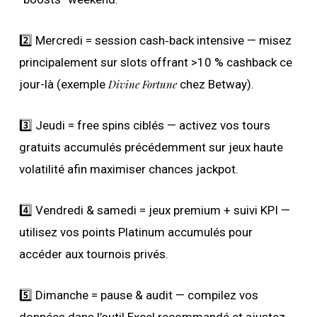
2️⃣ Mercredi = session cash‑back intensive — misez
principalement sur slots offrant >10 % cashback ce
jour-là (exemple
Divine Fortune
chez Betway).
3️⃣ Jeudi = free spins ciblés — activez vos tours
gratuits accumulés précédemment sur jeux haute
volatilité afin maximiser chances jackpot.
4️⃣ Vendredi & samedi = jeux premium + suivi KPI —
utilisez vos points Platinum accumulés pour
accéder aux tournois privés.
5️⃣ Dimanche = pause & audit — compilez vos