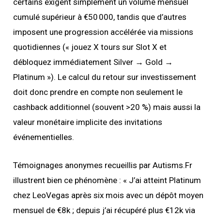
certains exigent simplement un volume mensuel
cumulé supérieur à €50 000, tandis que d’autres
imposent une progression accélérée via missions
quotidiennes (« jouez X tours sur Slot X et
débloquez immédiatement Silver → Gold →
Platinum »). Le calcul du retour sur investissement
doit donc prendre en compte non seulement le
cashback additionnel (souvent >20 %) mais aussi la
valeur monétaire implicite des invitations
événementielles.
Témoignages anonymes recueillis par Autisms.Fr
illustrent bien ce phénomène : « J’ai atteint Platinum
chez LeoVegas après six mois avec un dépôt moyen
mensuel de €8k ; depuis j’ai récupéré plus €12k via