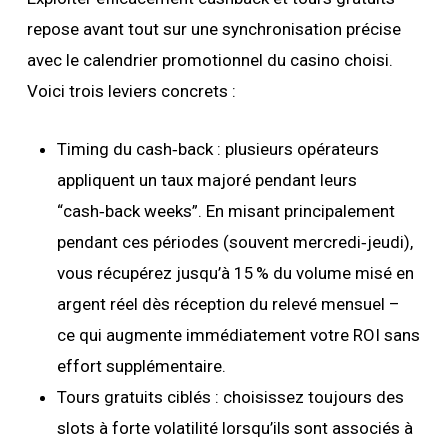
repose avant tout sur une synchronisation précise
avec le calendrier promotionnel du casino choisi.
Voici trois leviers concrets :
Timing du cash‑back : plusieurs opérateurs
appliquent un taux majoré pendant leurs
“cash‑back weeks”. En misant principalement
pendant ces périodes (souvent mercredi‑jeudi),
vous récupérez jusqu’à 15 % du volume misé en
argent réel dès réception du relevé mensuel –
ce qui augmente immédiatement votre ROI sans
effort supplémentaire.
Tours gratuits ciblés : choisissez toujours des
slots à forte volatilité lorsqu’ils sont associés à