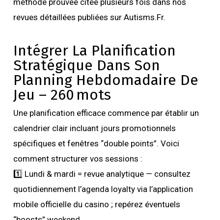
méthode prouvée citée plusieurs fois dans nos
revues détaillées publiées sur Autisms.Fr.
Intégrer La Planification
Stratégique Dans Son
Planning Hebdomadaire De
Jeu – 260 Mots
Une planification efficace commence par établir un
calendrier clair incluant jours promotionnels
spécifiques et fenêtres “double points”. Voici
comment structurer vos sessions :
1️⃣ Lundi & mardi = revue analytique — consultez
quotidiennement l’agenda loyalty via l’application
mobile officielle du casino ; repérez éventuels
“boosts” weekend.