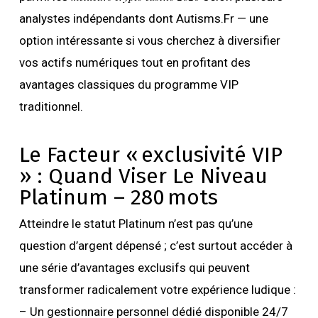
analystes indépendants dont Autisms.Fr — une
option intéressante si vous cherchez à diversifier
vos actifs numériques tout en profitant des
avantages classiques du programme VIP
traditionnel.
Le Facteur « Exclusivité VIP
» : Quand Viser Le Niveau
Platinum – 280 Mots
Atteindre le statut Platinum n’est pas qu’une
question d’argent dépensé ; c’est surtout accéder à
une série d’avantages exclusifs qui peuvent
transformer radicalement votre expérience ludique :
– Un gestionnaire personnel dédié disponible 24/7