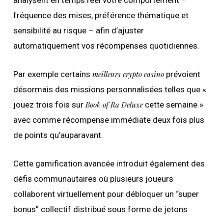
analysent en temps réel votre comportement –
fréquence des mises, préférence thématique et
sensibilité au risque – afin d’ajuster
automatiquement vos récompenses quotidiennes.
Par exemple certains
meilleurs crypto casino
prévoient
désormais des missions personnalisées telles que «
jouez trois fois sur
Book of Ra Deluxe
cette semaine »
avec comme récompense immédiate deux fois plus
de points qu’auparavant.
Cette gamification avancée introduit également des
défis communautaires où plusieurs joueurs
collaborent virtuellement pour débloquer un “super
bonus” collectif distribué sous forme de jetons