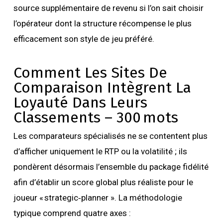
source supplémentaire de revenu si l’on sait choisir
l’opérateur dont la structure récompense le plus
efficacement son style de jeu préféré.
Comment Les Sites De
Comparaison Intègrent La
Loyauté Dans Leurs
Classements – 300 Mots
Les comparateurs spécialisés ne se contentent plus
d’afficher uniquement le RTP ou la volatilité ; ils
pondèrent désormais l’ensemble du package fidélité
afin d’établir un score global plus réaliste pour le
joueur « strategic‑planner ». La méthodologie
typique comprend quatre axes :