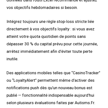
données dans l’outil Excel recommandé et ajustez
vos objectifs hebdomadaires si besoin.
Intégrez toujours une règle stop‑loss stricte liée
directement à vos objectifs loyalty : si vous avez
atteint votre quota quotidien de points sans
dépasser 30 % du capital prévu pour cette journée,
arrêtez immédiatement afin d’éviter toute perte
inutile.
Des applications mobiles telles que “CasinoTracker”
ou “LoyaltyAlert” permettent même d’activer des
notifications push dès qu’un nouveau bonus est
publié — fonctionnalité indispensable aujourd’hui
selon plusieurs évaluations faites par Autisms.Fr.