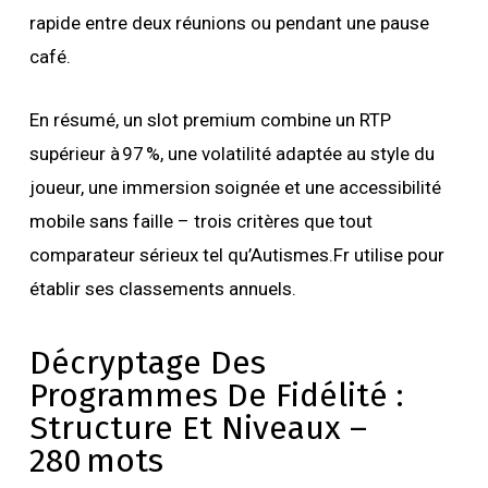
rapide entre deux réunions ou pendant une pause
café.
En résumé, un slot premium combine un RTP
supérieur à 97 %, une volatilité adaptée au style du
joueur, une immersion soignée et une accessibilité
mobile sans faille – trois critères que tout
comparateur sérieux tel qu’Autismes.Fr utilise pour
établir ses classements annuels.
Décryptage Des
Programmes De Fidélité :
Structure Et Niveaux –
280 Mots