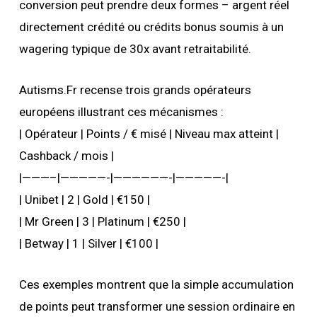
conversion peut prendre deux formes – argent réel
directement crédité ou crédits bonus soumis à un
wagering typique de 30x avant retraitabilité.
Autisms.Fr recense trois grands opérateurs
européens illustrant ces mécanismes :
| Opérateur | Points / € misé | Niveau max atteint |
Cashback / mois |
|———–|—————-|——————-|—————-|
| Unibet | 2 | Gold | €150 |
| Mr Green | 3 | Platinum | €250 |
| Betway | 1 | Silver | €100 |
Ces exemples montrent que la simple accumulation
de points peut transformer une session ordinaire en