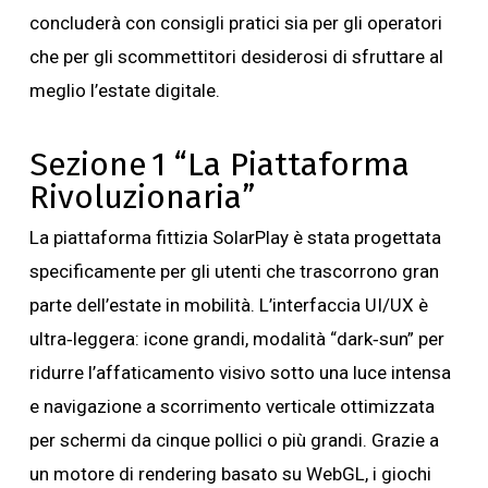
concluderà con consigli pratici sia per gli operatori
che per gli scommettitori desiderosi di sfruttare al
meglio l’estate digitale.
Sezione 1 “La Piattaforma
Rivoluzionaria”
La piattaforma fittizia SolarPlay è stata progettata
specificamente per gli utenti che trascorrono gran
parte dell’estate in mobilità. L’interfaccia UI/UX è
ultra‑leggera: icone grandi, modalità “dark‑sun” per
ridurre l’affaticamento visivo sotto una luce intensa
e navigazione a scorrimento verticale ottimizzata
per schermi da cinque pollici o più grandi. Grazie a
un motore di rendering basato su WebGL, i giochi