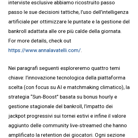
interviste esclusive abbiamo ricostruito passo
passo le sue decisioni tattiche, l’uso dell’intelligenza
artificiale per ottimizzare le puntate e la gestione del
bankroll adattata alle ore più calde della giornata.
For more details, check out
https://www.annalavatelli.com/
.
Nei paragrafi seguenti esploreremo quattro temi
chiave: l’innovazione tecnologica della piattaforma
scelta (con focus su AI e matchmaking climatico), la
strategia “Sun‑Boost” basata su bonus hourly e
gestione stagionale del bankroll, l’impatto dei
jackpot progressivi sui tornei estivi e infine il valore
aggiunto delle community live‑streamed che hanno
amplificato la retention dei giocatori. Ogni sezione