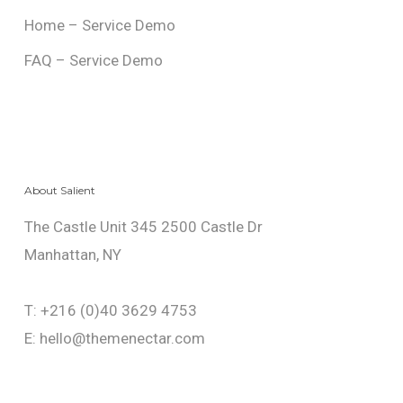
Home – Service Demo
FAQ – Service Demo
About Salient
The Castle Unit 345 2500 Castle Dr
Manhattan, NY
T: +216 (0)40 3629 4753
E: hello@themenectar.com