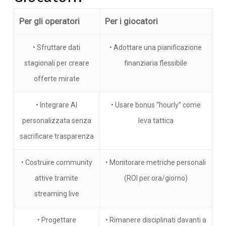
Per gli operatori
Per i giocatori
• Sfruttare dati
• Adottare una pianificazione
stagionali per creare
finanziaria flessibile
offerte mirate
• Integrare AI
• Usare bonus “hourly” come
personalizzata senza
leva tattica
sacrificare trasparenza
• Costruire community
• Monitorare metriche personali
attive tramite
(ROI per ora/giorno)
streaming live
• Progettare
• Rimanere disciplinati davanti a