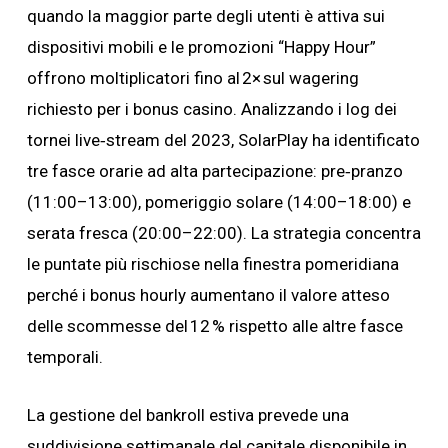
quando la maggior parte degli utenti è attiva sui
dispositivi mobili e le promozioni “Happy Hour”
offrono moltiplicatori fino al 2× sul wagering
richiesto per i bonus casino. Analizzando i log dei
tornei live‑stream del 2023, SolarPlay ha identificato
tre fasce orarie ad alta partecipazione: pre‑pranzo
(11:00–13:00), pomeriggio solare (14:00–18:00) e
serata fresca (20:00–22:00). La strategia concentra
le puntate più rischiose nella finestra pomeridiana
perché i bonus hourly aumentano il valore atteso
delle scommesse del 12 % rispetto alle altre fasce
temporali.
La gestione del bankroll estiva prevede una
suddivisione settimanale del capitale disponibile in