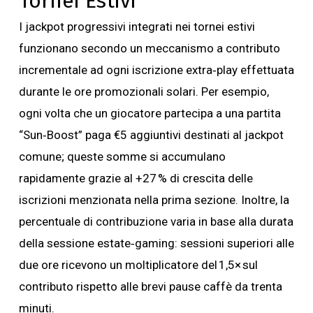
Tornei Estivi”
I jackpot progressivi integrati nei tornei estivi
funzionano secondo un meccanismo a contributo
incrementale ad ogni iscrizione extra‑play effettuata
durante le ore promozionali solari. Per esempio,
ogni volta che un giocatore partecipa a una partita
“Sun‑Boost” paga €5 aggiuntivi destinati al jackpot
comune; queste somme si accumulano
rapidamente grazie al +27 % di crescita delle
iscrizioni menzionata nella prima sezione. Inoltre, la
percentuale di contribuzione varia in base alla durata
della sessione estate‑gaming: sessioni superiori alle
due ore ricevono un moltiplicatore del 1,5× sul
contributo rispetto alle brevi pause caffè da trenta
minuti.