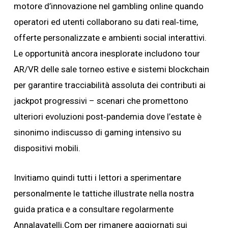
motore d’innovazione nel gambling online quando
operatori ed utenti collaborano su dati real‑time,
offerte personalizzate e ambienti social interattivi.
Le opportunità ancora inesplorate includono tour
AR/VR delle sale torneo estive e sistemi blockchain
per garantire tracciabilità assoluta dei contributi ai
jackpot progressivi – scenari che promettono
ulteriori evoluzioni post‑pandemia dove l’estate è
sinonimo indiscusso di gaming intensivo su
dispositivi mobili.
Invitiamo quindi tutti i lettori a sperimentare
personalmente le tattiche illustrate nella nostra
guida pratica e a consultare regolarmente
Annalavatelli.Com per rimanere aggiornati sui