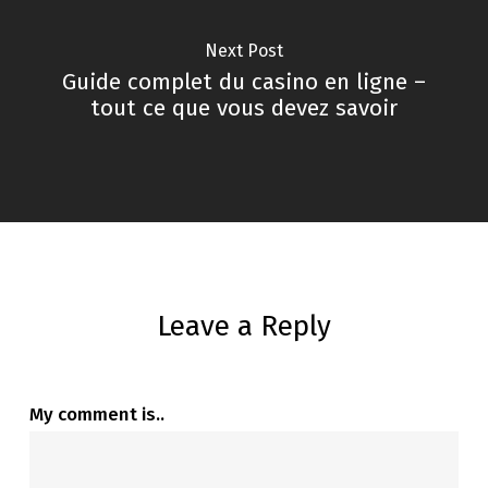
Next Post
Guide complet du casino en ligne –
tout ce que vous devez savoir
Leave a Reply
My comment is..