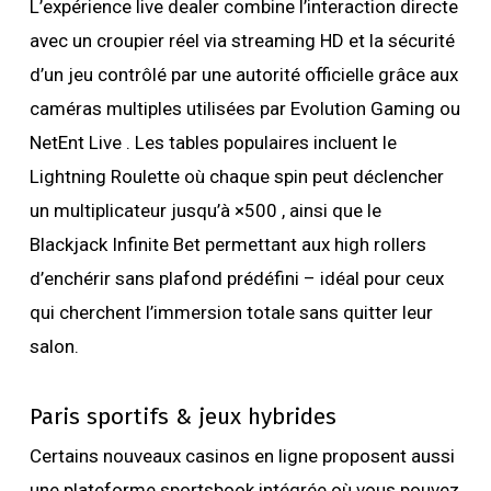
L’expérience live dealer combine l’interaction directe
avec un croupier réel via streaming HD et la sécurité
d’un jeu contrôlé par une autorité officielle grâce aux
caméras multiples utilisées par Evolution Gaming ou
NetEnt Live . Les tables populaires incluent le
Lightning Roulette où chaque spin peut déclencher
un multiplicateur jusqu’à ×500 , ainsi que le
Blackjack Infinite Bet permettant aux high rollers
d’enchérir sans plafond prédéfini – idéal pour ceux
qui cherchent l’immersion totale sans quitter leur
salon.
Paris sportifs & jeux hybrides
Certains nouveaux casinos en ligne proposent aussi
une plateforme sportsbook intégrée où vous pouvez