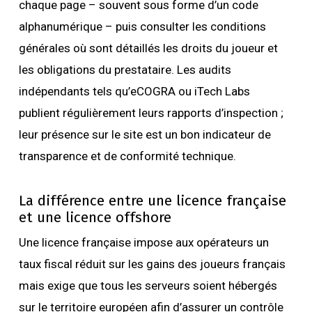
chaque page – souvent sous forme d’un code
alphanumérique – puis consulter les conditions
générales où sont détaillés les droits du joueur et
les obligations du prestataire. Les audits
indépendants tels qu’eCOGRA ou iTech Labs
publient régulièrement leurs rapports d’inspection ;
leur présence sur le site est un bon indicateur de
transparence et de conformité technique.
La différence entre une licence française
et une licence offshore
Une licence française impose aux opérateurs un
taux fiscal réduit sur les gains des joueurs français
mais exige que tous les serveurs soient hébergés
sur le territoire européen afin d’assurer un contrôle