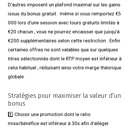
D’autres imposent un plafond maximal sur les gains
issus du bonus gratuit : même si vous remportez €5
000 lors d’une session avec tours gratuits limités à
€20 chacun , vous ne pourrez encaisser que jusqu’à
€200 supplémentaires selon cette restriction . Enfin
certaines offres ne sont valables que sur quelques
titres sélectionnés dont le RTP moyen est inférieur à
celui habituel , réduisant ainsi votre marge théorique
globale .
Stratégies pour maximiser la valeur d’un
bonus
1️⃣ Choisir une promotion dont le ratio
mise/bénéfice est inférieur à 30x afin d’alléger