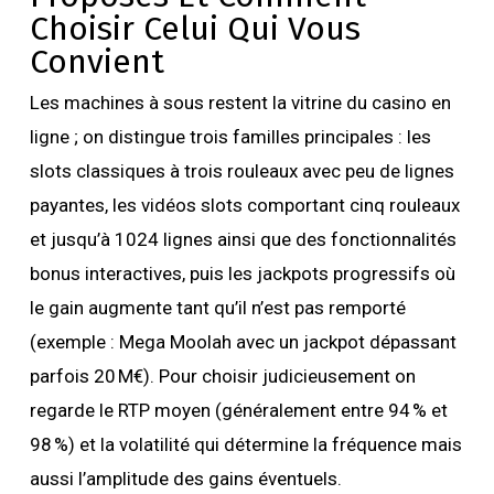
Choisir Celui Qui Vous
Convient
Les machines à sous restent la vitrine du casino en
ligne ; on distingue trois familles principales : les
slots classiques à trois rouleaux avec peu de lignes
payantes, les vidéos slots comportant cinq rouleaux
et jusqu’à 1024 lignes ainsi que des fonctionnalités
bonus interactives, puis les jackpots progressifs où
le gain augmente tant qu’il n’est pas remporté
(exemple : Mega Moolah avec un jackpot dépassant
parfois 20 M€). Pour choisir judicieusement on
regarde le RTP moyen (généralement entre 94 % et
98 %) et la volatilité qui détermine la fréquence mais
aussi l’amplitude des gains éventuels.