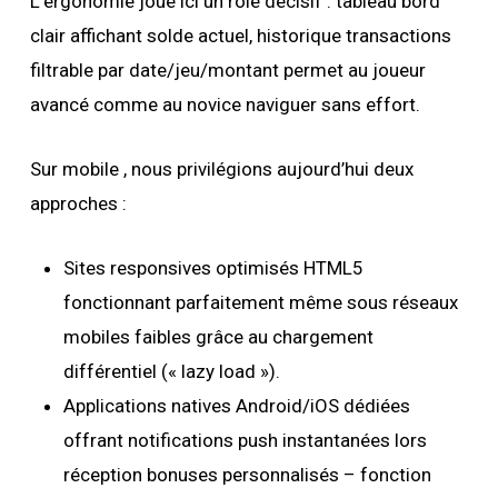
L’ergonomie joue ici un rôle décisif : tableau bord
clair affichant solde actuel, historique transactions
filtrable par date/jeu/montant permet au joueur
avancé comme au novice naviguer sans effort.
Sur mobile , nous privilégions aujourd’hui deux
approches :
Sites responsives optimisés HTML5
fonctionnant parfaitement même sous réseaux
mobiles faibles grâce au chargement
différentiel (« lazy load »).
Applications natives Android/iOS dédiées
offrant notifications push instantanées lors
réception bonuses personnalisés – fonction