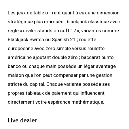
Les jeux de table offrent quant à eux une dimension
stratégique plus marquée : blackjack classique avec
règle « dealer stands on soft 17 », variantes comme
Blackjack Switch ou Spanish 21 ; roulette
européenne avec zéro simple versus roulette
américaine ajoutant double zéro ; baccarat punto
banco où chaque main possède un léger avantage
maison que l’on peut compenser par une gestion
stricte du capital. Chaque variante possède ses
propres tableaux de paiement qui influencent
directement votre espérance mathématique.​
Live dealer