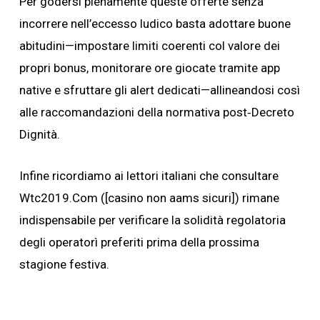
Per godersi pienamente queste offerte senza
incorrere nell’eccesso ludico basta adottare buone
abitudini—impostare limiti coerenti col valore dei
propri bonus, monitorare ore giocate tramite app
native e sfruttare gli alert dedicati—allineandosi così
alle raccomandazioni della normativa post‑Decreto
Dignità.
Infine ricordiamo ai lettori italiani che consultare
Wtc2019.Com ([casino non aams sicuri]) rimane
indispensabile per verificare la solidità regolatoria
degli operator​​ì preferiti prima della prossima
stagione festiva.