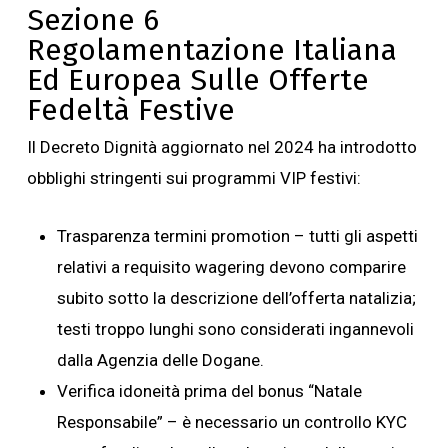
Sezione 6
Regolamentazione Italiana
Ed Europea Sulle Offerte
Fedeltà Festive
Il Decreto Dignità aggiornato nel 2024 ha introdotto
obblighi stringenti sui programmi VIP festivi:
Trasparenza termini promotion – tutti gli aspetti
relativi a requisito wagering devono comparire
subito sotto la descrizione dell’offerta natalizia;
testi troppo lunghi sono considerati ingannevoli
dalla Agenzia delle Dogane.
Verifica idoneità prima del bonus “Natale
Responsabile” – è necessario un controllo KYC