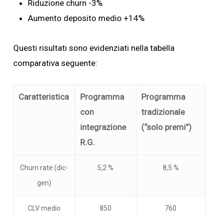
Riduzione churn -3%
Aumento deposito medio +14%
Questi risultati sono evidenziati nella tabella
comparativa seguente:
Caratteristica
Programma
Programma
con
tradizionale
integrazione
(“solo premi”)
R.G.
Churn rate (dic-
5,2 %
8,5 %
gen)
CLV medio
850
760