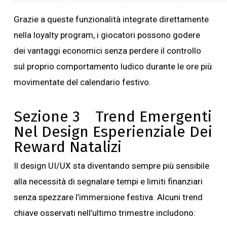
Grazie a queste funzionalità integrate direttamente
nella loyalty program, i giocatori possono godere
dei vantaggi economici senza perdere il controllo
sul proprio comportamento ludico durante le ore più
movimentate del calendario festivo.
Sezione 3 Trend Emergenti
Nel Design Esperienziale Dei
Reward Natalizi
Il design UI/UX sta diventando sempre più sensibile
alla necessità di segnalare tempi e limiti finanziari
senza spezzare l’immersione festiva. Alcuni trend
chiave osservati nell’ultimo trimestre includono: