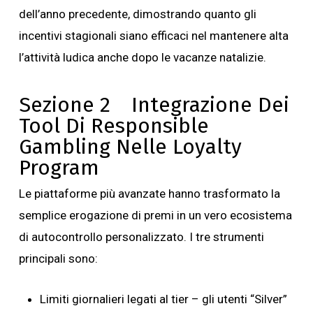
dell’anno precedente, dimostrando quanto gli
incentivi stagionali siano efficaci nel mantenere alta
l’attività ludica anche dopo le vacanze natalizie.
Sezione 2 Integrazione Dei
Tool Di Responsible
Gambling Nelle Loyalty
Program
Le piattaforme più avanzate hanno trasformato la
semplice erogazione di premi in un vero ecosistema
di autocontrollo personalizzato. I tre strumenti
principali sono:
Limiti giornalieri legati al tier – gli utenti “Silver”