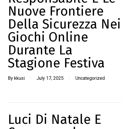
Nuove Frontiere
Della Sicurezza Nei
Giochi Online
Durante La
Stagione Festiva
By
kkusi
July 17, 2025
Uncategorized
Luci Di Natale E