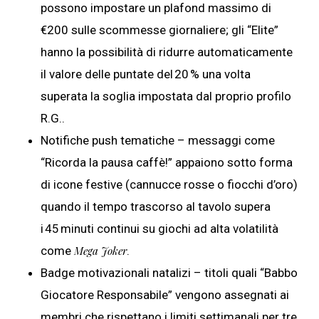
possono impostare un plafond massimo di
€200 sulle scommesse giornaliere; gli “Elite”
hanno la possibilità di ridurre automaticamente
il valore delle puntate del 20 % una volta
superata la soglia impostata dal proprio profilo
R.G..
Notifiche push tematiche – messaggi come
“Ricorda la pausa caffè!” appaiono sotto forma
di icone festive (cannucce rosse o fiocchi d’oro)
quando il tempo trascorso al tavolo supera
i 45 minuti continui su giochi ad alta volatilità
come
Mega Joker
.
Badge motivazionali natalizi – titoli quali “Babbo
Giocatore Responsabile” vengono assegnati ai
membri che rispettano i limiti settimanali per tre