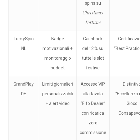
spins su
Christmas
Fortune
LuckySpin
Badge
Cashback
Certificazi
NL
motivazionali +
del 12 % su
“Best Practic
monitoraggio
tutte le slot
budget
festive
GrandPlay
Limiti giornalieri
Accesso VIP
Distintiv
DE
personalizzabili
alla tavola
“Eccellenza 
+ alert video
“Elfo Dealer”
Gioco
con ricarica
Consapevo
zero
commissione