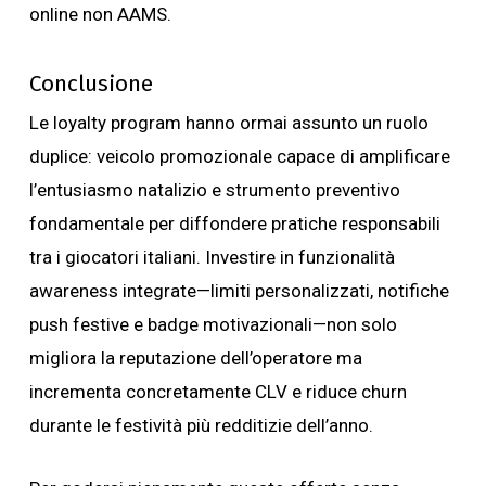
online non AAMS.
Conclusione
Le loyalty program hanno ormai assunto un ruolo
duplice: veicolo promozionale capace di amplificare
l’entusiasmo natalizio e strumento preventivo
fondamentale per diffondere pratiche responsabili
tra i giocatori italiani. Investire in funzionalità
awareness integrate—limiti personalizzati, notifiche
push festive e badge motivazionali—non solo
migliora la reputazione dell’operatore ma
incrementa concretamente CLV e riduce churn
durante le festività più redditizie dell’anno.