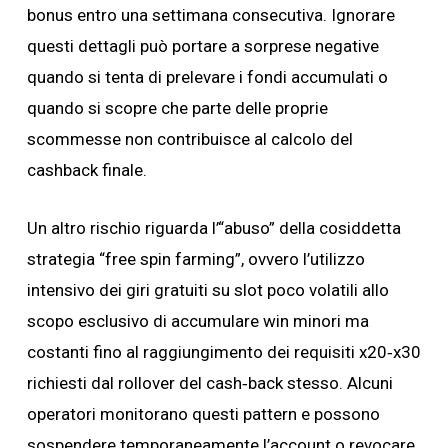
bonus entro una settimana consecutiva. Ignorare
questi dettagli può portare a sorprese negative
quando si tenta di prelevare i fondi accumulati o
quando si scopre che parte delle proprie
scommesse non contribuisce al calcolo del
cashback finale.
Un altro rischio riguarda l’“abuso” della cosiddetta
strategia “free spin farming”, ovvero l’utilizzo
intensivo dei giri gratuiti su slot poco volatili allo
scopo esclusivo di accumulare win minori ma
costanti fino al raggiungimento dei requisiti x20‑x30
richiesti dal rollover del cash‑back stesso. Alcuni
operatori monitorano questi pattern e possono
sospendere temporaneamente l’account o revocare