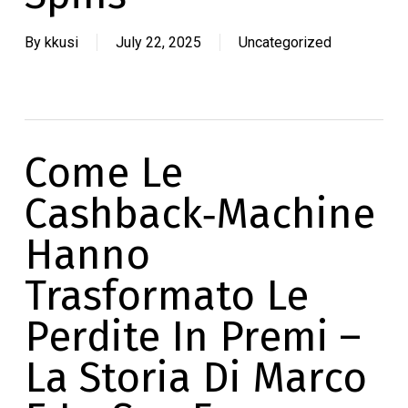
By
kkusi
July 22, 2025
Uncategorized
Come Le
Cashback‑Machine
Hanno
Trasformato Le
Perdite In Premi –
La Storia Di Marco