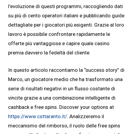
l’evoluzione di questi programmi, raccogliendo dati
su più di cento operatori italiani e pubblicando guide
dettagliate per i giocatori più esigenti. Grazie al loro
lavoro è possibile confrontare rapidamente le
offerte più vantaggiose e capire quale casino
premia davvero la fedeltà del cliente.
In questo articolo raccontiamo la “success story” di
Marco, un giocatore medio che ha trasformato una
serie di risultati negativi in un flusso costante di
vincite grazie a una combinazione intelligente di
cashback e free spins. Discover your options at
https://www.csttaranto.it/
. Analizzeremo il
meccanismo del rimborso, il ruolo delle free spins