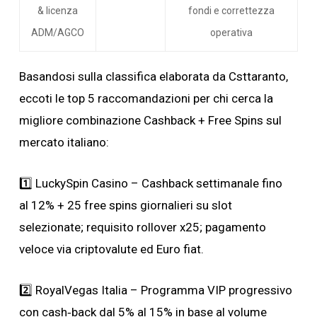
& licenza
fondi e correttezza
ADM/AGCO
operativa
Basandosi sulla classifica elaborata da Csttaranto,
eccoti le top 5 raccomandazioni per chi cerca la
migliore combinazione Cashback + Free Spins sul
mercato italiano:
1️⃣ LuckySpin Casino – Cashback settimanale fino
al 12% + 25 free spins giornalieri su slot
selezionate; requisito rollover x25; pagamento
veloce via criptovalute ed Euro fiat.
2️⃣ RoyalVegas Italia – Programma VIP progressivo
con cash‑back dal 5% al 15% in base al volume