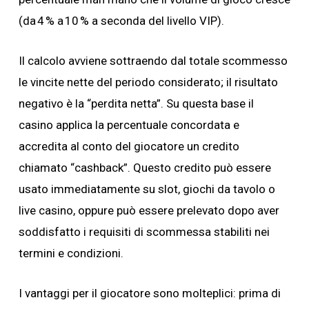
(da 4 % a 10 % a seconda del livello VIP).
Il calcolo avviene sottraendo dal totale scommesso
le vincite nette del periodo considerato; il risultato
negativo è la “perdita netta”. Su questa base il
casino applica la percentuale concordata e
accredita al conto del giocatore un credito
chiamato “cashback”. Questo credito può essere
usato immediatamente su slot, giochi da tavolo o
live casino, oppure può essere prelevato dopo aver
soddisfatto i requisiti di scommessa stabiliti nei
termini e condizioni.
I vantaggi per il giocatore sono molteplici: prima di