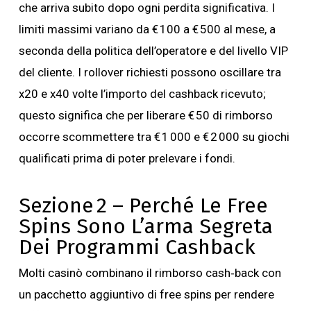
che arriva subito dopo ogni perdita significativa. I
limiti massimi variano da € 100 a € 500 al mese, a
seconda della politica dell’operatore e del livello VIP
del cliente. I rollover richiesti possono oscillare tra
x20 e x40 volte l’importo del cashback ricevuto;
questo significa che per liberare € 50 di rimborso
occorre scommettere tra € 1 000 e € 2 000 su giochi
qualificati prima di poter prelevare i fondi.
Sezione 2 – Perché Le Free
Spins Sono L’arma Segreta
Dei Programmi Cashback
Molti casinò combinano il rimborso cash‑back con
un pacchetto aggiuntivo di free spins per rendere