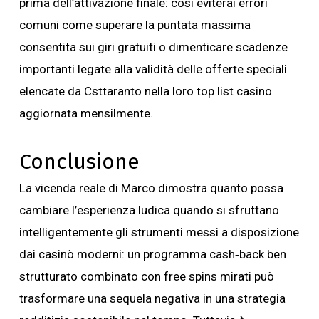
prima dell’attivazione finale: così eviterai errori
comuni come superare la puntata massima
consentita sui giri gratuiti o dimenticare scadenze
importanti legate alla validità delle offerte speciali
elencate da Csttaranto nella loro top list casino
aggiornata mensilmente.
Conclusione
La vicenda reale di Marco dimostra quanto possa
cambiare l’esperienza ludica quando si sfruttano
intelligentemente gli strumenti messi a disposizione
dai casinò moderni: un programma cash‑back ben
strutturato combinato con free spins mirati può
trasformare una sequela negativa in una strategia