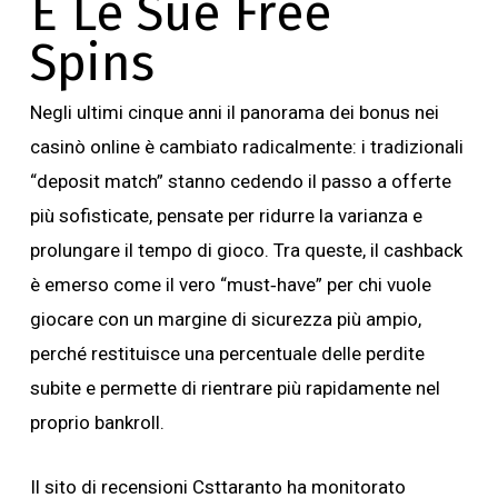
E Le Sue Free
Spins
Negli ultimi cinque anni il panorama dei bonus nei
casinò online è cambiato radicalmente: i tradizionali
“deposit match” stanno cedendo il passo a offerte
più sofisticate, pensate per ridurre la varianza e
prolungare il tempo di gioco. Tra queste, il cashback
è emerso come il vero “must‑have” per chi vuole
giocare con un margine di sicurezza più ampio,
perché restituisce una percentuale delle perdite
subite e permette di rientrare più rapidamente nel
proprio bankroll.
Il sito di recensioni Csttaranto ha monitorato