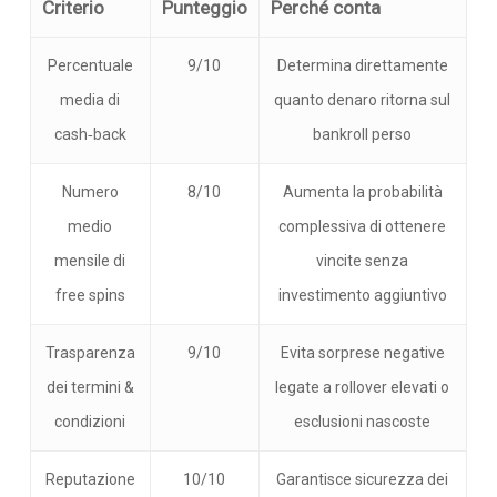
Criterio
Punteggio
Perché conta
Percentuale
9/10
Determina direttamente
media di
quanto denaro ritorna sul
cash‑back
bankroll perso
Numero
8/10
Aumenta la probabilità
medio
complessiva di ottenere
mensile di
vincite senza
free spins
investimento aggiuntivo
Trasparenza
9/10
Evita sorprese negative
dei termini &
legate a rollover elevati o
condizioni
esclusioni nascoste
Reputazione
10/10
Garantisce sicurezza dei