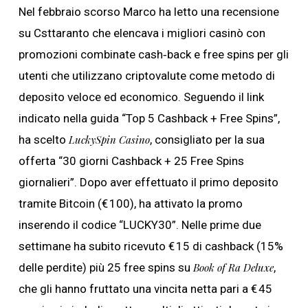
Nel febbraio scorso Marco ha letto una recensione
su Csttaranto che elencava i migliori casinò con
promozioni combinate cash‑back e free spins per gli
utenti che utilizzano criptovalute come metodo di
deposito veloce ed economico. Seguendo il link
indicato nella guida “Top 5 Cashback + Free Spins”,
ha scelto
LuckySpin Casino
, consigliato per la sua
offerta “30 giorni Cashback + 25 Free Spins
giornalieri”. Dopo aver effettuato il primo deposito
tramite Bitcoin (€ 100), ha attivato la promo
inserendo il codice “LUCKY30”. Nelle prime due
settimane ha subito ricevuto € 15 di cashback (15%
delle perdite) più 25 free spins su
Book of Ra Deluxe
,
che gli hanno fruttato una vincita netta pari a € 45