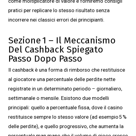
come moltiplicatore di valore e forniremo consigli
pratici per replicare lo stesso risultato senza
incorrere nei classici errori dei principianti.
Sezione 1 – Il Meccanismo
Del Cashback Spiegato
Passo Dopo Passo
Il cashback è una forma di rimborso che restituisce
al giocatore una percentuale delle perdite nette
registrate in un determinato periodo – giornaliero,
settimanale o mensile. Esistono due modelli
principali: quello a percentuale fissa, dove il casino
restituisce sempre lo stesso valore (ad esempio 5 %
delle perdite), e quello progressivo, che aumenta la
percentuale man mano che il volume di gioco cresce