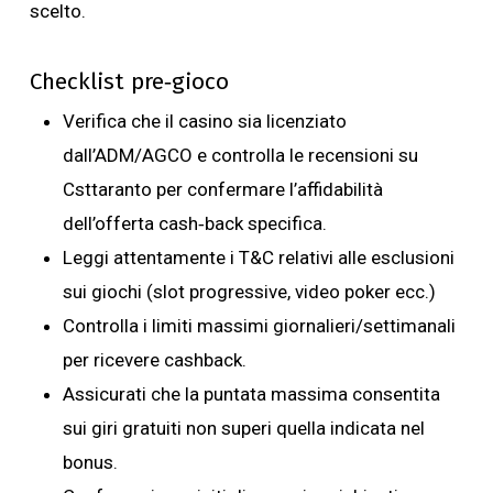
scelto.
Checklist pre‑gioco
Verifica che il casino sia licenziato
dall’ADM/AGCO e controlla le recensioni su
Csttaranto per confermare l’affidabilità
dell’offerta cash‑back specifica.
Leggi attentamente i T&C relativi alle esclusioni
sui giochi (slot progressive, video poker ecc.)
Controlla i limiti massimi giornalieri/settimanali
per ricevere cashback.
Assicurati che la puntata massima consentita
sui giri gratuiti non superi quella indicata nel
bonus.