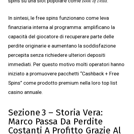
spins su una slot popolare come
Book of Dead
.
In sintesi, le free spins funzionano come leva
finanziaria interna al programma: amplificano la
capacità del giocatore di recuperare parte delle
perdite originarie e aumentano la soddisfazione
percepita senza richiedere ulteriori depositi
immediati. Per questo motivo molti operatori hanno
iniziato a promuovere pacchetti “Cashback + Free
Spins” come prodotto premium nella loro top list
casino annuale.
Sezione 3 – Storia Vera:
Marco Passa Da Perdite
Costanti A Profitto Grazie Al