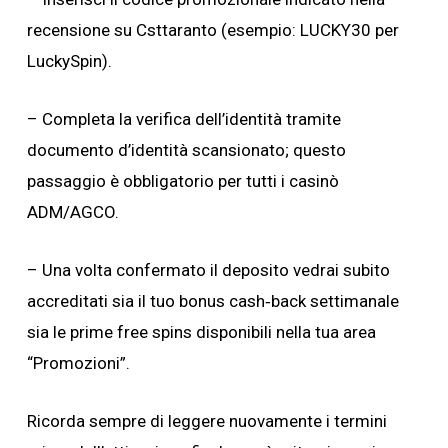
recensione su Csttaranto (esempio: LUCKY30 per
LuckySpin).
– Completa la verifica dell’identità tramite
documento d’identità scansionato; questo
passaggio è obbligatorio per tutti i casinò
ADM/AGCO.
– Una volta confermato il deposito vedrai subito
accreditati sia il tuo bonus cash‑back settimanale
sia le prime free spins disponibili nella tua area
“Promozioni”.
Ricorda sempre di leggere nuovamente i termini