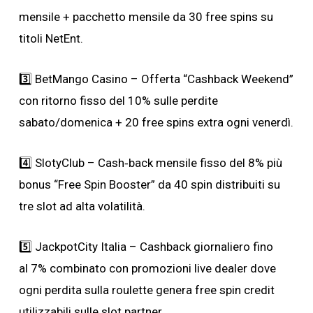
mensile + pacchetto mensile da 30 free spins su
titoli NetEnt.
3️⃣ BetMango Casino – Offerta “Cashback Weekend”
con ritorno fisso del 10% sulle perdite
sabato/domenica + 20 free spins extra ogni venerdì.
4️⃣ SlotyClub – Cash‑back mensile fisso del 8% più
bonus “Free Spin Booster” da 40 spin distribuiti su
tre slot ad alta volatilità.
5️⃣ JackpotCity Italia – Cashback giornaliero fino
al 7% combinato con promozioni live dealer dove
ogni perdita sulla roulette genera​​​​​​​​​​​​​​​​​​​​​​​ ​free spin credit
utilizzabili sulle slot partner.