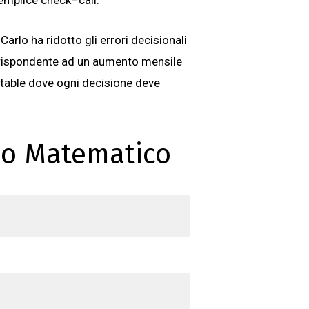
emplice check–call.
arlo ha ridotto gli errori decisionali
rrispondente ad un aumento mensile
titable dove ogni decisione deve
io Matematico