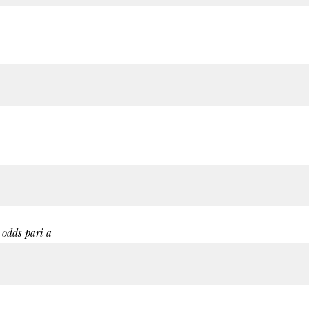
 odds pari a