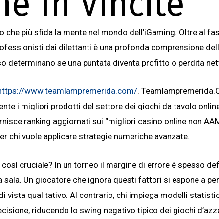
he In Vincite
lo che più sfida la mente nel mondo dell’iGaming. Oltre al fas
professionisti dai dilettanti è una profonda comprensione de
tteso determinano se una puntata diventa profitto o perdita net
https://www.teamlampremerida.com/
. Teamlampremerida.C
 i migliori prodotti del settore dei giochi da tavolo online, 
 fornisce ranking aggiornati sui “migliori casino online non 
per chi vuole applicare strategie numeriche avanzate.
ì cruciale? In un torneo il margine di errore è spesso defin
lla sala. Un giocatore che ignora questi fattori si espone a 
vista qualitativo. Al contrario, chi impiega modelli statisti
cisione, riducendo lo swing negativo tipico dei giochi d’azz