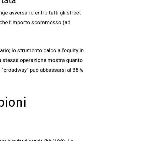
ntata
ge avversario entro tutti gli street
 anche l’importo scommesso (ad
rio; lo strumento calcola l’equity in
p la stessa operazione mostra quanto
e “broadway” può abbassarsi al 38 %
pioni