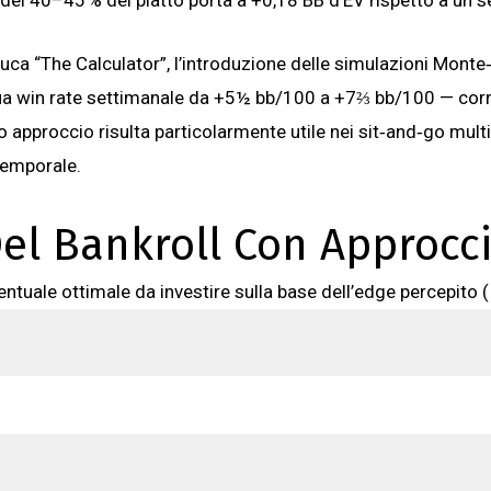
l 40–45 % del piatto porta a +0,18 BB d’EV rispetto a un s
ca “The Calculator”, l’introduzione delle simulazioni Monte‑C
 sua win rate settimanale da +5½ bb/100 a +7⅔ bb/100 — co
to approccio risulta particolarmente utile nei sit‑and‑go mul
temporale.
el Bankroll Con Approcc
entuale ottimale da investire sulla base dell’edge percepito (