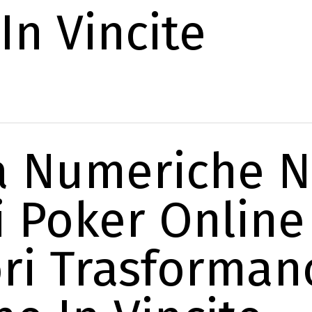
In Vincite
a Numeriche N
i Poker Onlin
ori Trasforman