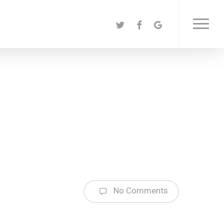
Menu
twitter
facebook
google-
Menu
plus
No Comments