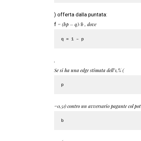
) offerta dalla puntata:
f
= (bp – q)/b , dove
q = 1 – p
.
Se si ha una edge stimata dell’1,% (
p
=0,51) contro un avversario pagante col pot
b