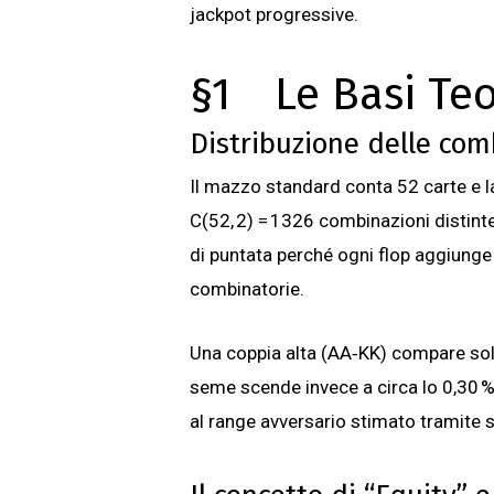
jackpot progressive.
§1 Le Basi Teo
Distribuzione delle comb
Il mazzo standard conta 52 carte e l
C(52, 2) = 1326 combinazioni distinte
di puntata perché ogni flop aggiunge C
combinatorie.
Una coppia alta (AA‑KK) compare solo
seme scende invece a circa lo 0,30 %
al range avversario stimato tramite