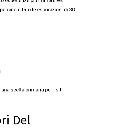
sto esperienze più immersive,
 persino citato le esposizioni di 3D
i.
 una scelta primaria per i siti
ri Del