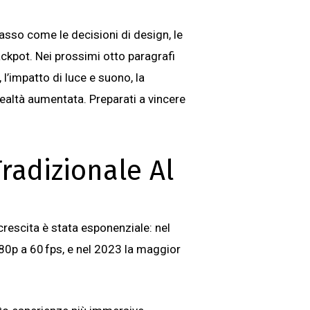
passo come le decisioni di design, le
ackpot. Nei prossimi otto paragrafi
 l’impatto di luce e suono, la
realtà aumentata. Preparati a vincere
Tradizionale Al
crescita è stata esponenziale: nel
80p a 60 fps, e nel 2023 la maggior