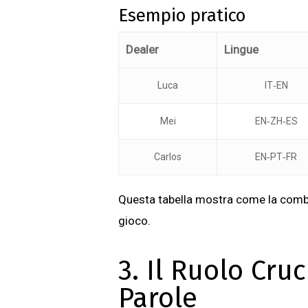
Esempio pratico
Dealer
Lingue
Luca
IT‑EN
Mei
EN‑ZH‑ES
Carlos
EN‑PT‑FR
Questa tabella mostra come la combin
gioco.
3. Il Ruolo Cru
Parole