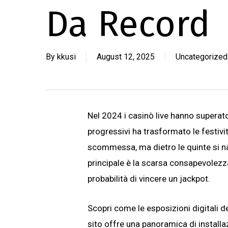
Da Record
By
kkusi
August 12, 2025
Uncategorized
Nel 2024 i casinò live hanno superato
progressivi ha trasformato le festivit
scommessa, ma dietro le quinte si n
principale è la scarsa consapevolezza
probabilità di vincere un jackpot.
Scopri come le esposizioni digitali de
sito offre una panoramica di installa