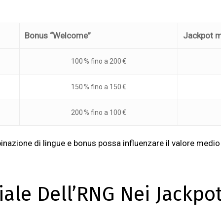
Bonus “Welcome”
Jackpot m
100 % fino a 200 €
150 % fino a 150 €
200 % fino a 100 €
azione di lingue e bonus possa influenzare il valore medio d
ciale Dell’RNG Nei Jackpot