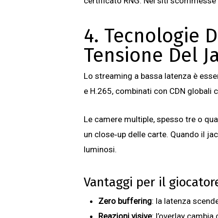
certificato RNG. Nei siti scommesse n
4. Tecnologie 
Tensione Del Ja
Lo streaming a bassa latenza è essen
e H.265, combinati con CDN globali che
Le camere multiple, spesso tre o quatt
un close‑up delle carte. Quando il ja
luminosi.
Vantaggi per il giocator
Zero buffering
: la latenza scend
Reazioni visive
: l’overlay cambia