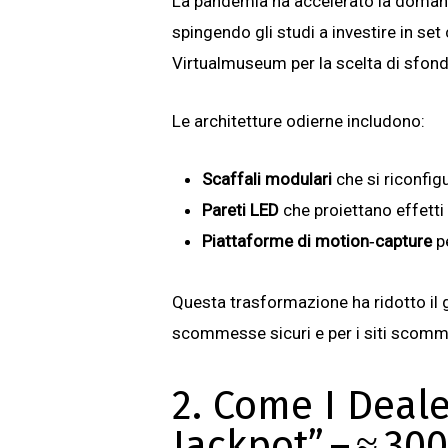
La pandemia ha accelerato la domanda 
spingendo gli studi a investire in set
Virtualmuseum per la scelta di sfondi 
Le architetture odierne includono:
Scaffali modulari
che si riconfig
Pareti LED
che proiettano effetti 
Piattaforme di motion‑capture
pe
Questa trasformazione ha ridotto il gap
scommesse sicuri e per i siti scomm
2. Come I Deal
Jackpot” – ≈ 30