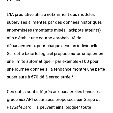
L’IA prédictive utilise notamment des modèles
supervisés alimentés par des données historiques
anonymisées (montants misés, jackpots atteints)
afin d’établir une courbe « probabilité de
dépassement » pour chaque session individuelle.
Sur cette base le logiciel propose automatiquement
une limite automatique — par exemple €100 pour
une journée donnée si la tendance montre une perte
supérieure à €70 déjà enregistrée.*
Ces outils sont intégrés aux passerelles bancaires
grâce aux API sécurisées proposées par Stripe ou
PaySafeCard ; ils peuvent ainsi bloquer toute