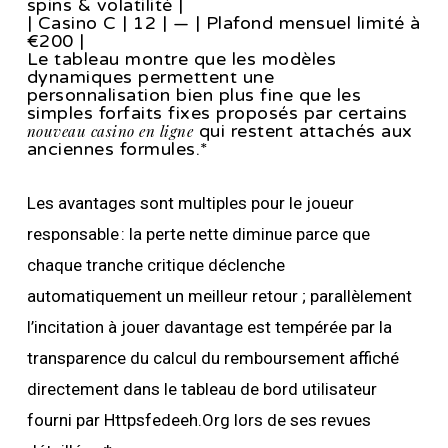
spins & volatilité |
| Casino C | 12 | — | Plafond mensuel limité à
€200 |
Le tableau montre que les modèles
dynamiques permettent une
personnalisation bien plus fine que les
simples forfaits fixes proposés par certains
qui restent attachés aux
nouveau casino en ligne
anciennes formules.*
Les avantages sont multiples pour le joueur
responsable : la perte nette diminue parce que
chaque tranche critique déclenche
automatiquement un meilleur retour ; parallèlement
l’incitation à jouer davantage est tempérée par la
transparence du calcul du remboursement affiché
directement dans le tableau de bord utilisateur
fourni par Httpsfedeeh.Org lors de ses revues