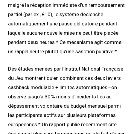
malgré la réception immédiate d’un remboursement
partiel (par ex., €10), le système déclenche
automatiquement une pause obligatoire pendant
laquelle aucune nouvelle mise ne peut être placée
pendant deux heures.* Ce mécanisme agit comme
un rappel neutre plutôt qu’une sanction punitive.*
Des études menées par l’Institut National Française
du Jeu montrent qu’en combinant ces deux leviers—
cashback modulable + limites automatiques—on
observe jusqu’à 30 % moins d’incidents liés au
dépassement volontaire du budget mensuel parmi
les participants actifs sur plusieurs plateformes
européennes.* Un rapport publié récemment cite
également plusieurs témoignages où « le fait d’avoir