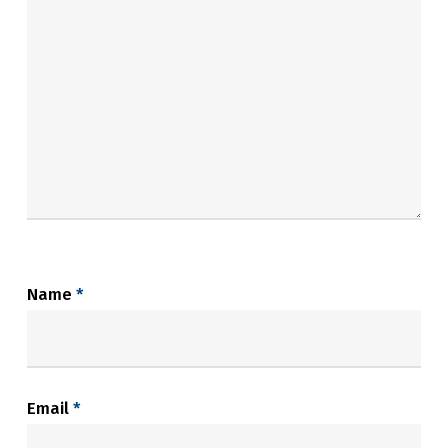
Name
*
Email
*