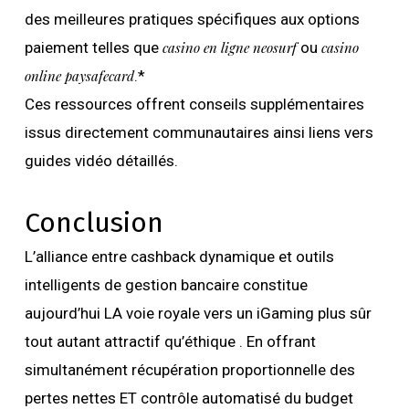
des meilleures pratiques spécifiques aux options
paiement telles que
casino en ligne neosurf
ou
casino
online paysafecard
.*
Ces ressources offrent conseils supplémentaires
issus directement communautaires ainsi liens vers
guides vidéo détaillés.
Conclusion
L’alliance entre cashback dynamique et outils
intelligents de gestion bancaire constitue
aujourd’hui LA voie royale vers un iGaming plus sûr
tout autant attractif qu’éthique . En offrant
simultanément récupération proportionnelle des
pertes nettes ET contrôle automatisé du budget