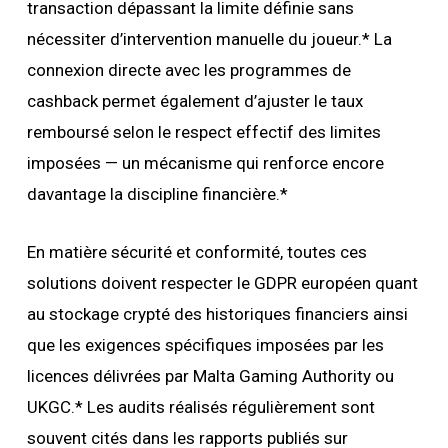
transaction dépassant la limite définie sans
nécessiter d’intervention manuelle du joueur.* La
connexion directe avec les programmes de
cashback permet également d’ajuster le taux
remboursé selon le respect effectif des limites
imposées — un mécanisme qui renforce encore
davantage la discipline financière.*
En matière sécurité et conformité, toutes ces
solutions doivent respecter le GDPR européen quant
au stockage crypté des historiques financiers ainsi
que les exigences spécifiques imposées par les
licences délivrées par Malta Gaming Authority ou
UKGC.* Les audits réalisés régulièrement sont
souvent cités dans les rapports publiés sur