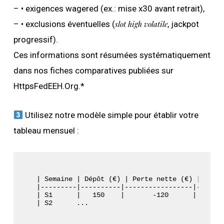
– • exigences wagered (ex.: mise x30 avant retrait),
– • exclusions éventuelles (
slot high volatile
, jackpot
progressif).
Ces informations sont résumées systématiquement
dans nos fiches comparatives publiées sur
HttpsFedEEH.Org.*
Utilisez notre modèle simple pour établir votre
tableau mensuel :
| Semaine | Dépôt (€) | Perte nette (€) | Cashb
|---------|----------|-----------------|-------
| S1      |   150    |       -120      |       