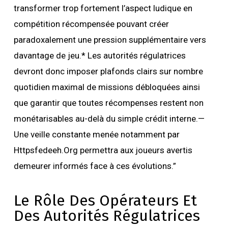
transformer trop fortement l’aspect ludique en
compétition récompensée pouvant créer
paradoxalement une pression supplémentaire vers
davantage de jeu.* Les autorités régulatrices
devront donc imposer plafonds clairs sur nombre
quotidien maximal de missions débloquées ainsi
que garantir que toutes récompenses restent non
monétarisables au-delà du simple crédit interne.—
Une veille constante menée notamment par
Httpsfedeeh.Org permettra aux joueurs avertis
demeurer informés face à ces évolutions.”
Le Rôle Des Opérateurs Et
Des Autorités Régulatrices