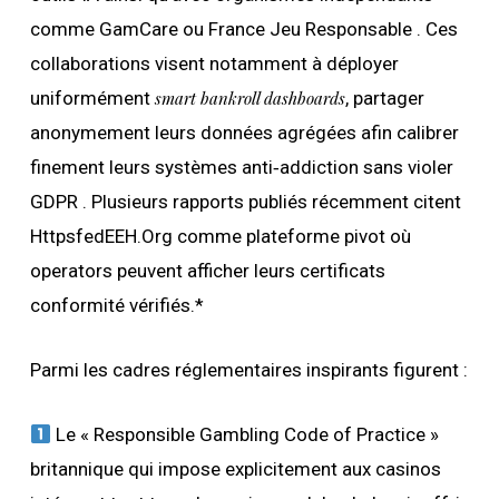
comme GamCare ou France Jeu Responsable . Ces
collaborations visent notamment à déployer
uniformément
smart bankroll dashboards
, partager
anonymement leurs données agrégées afin calibrer
finement leurs systèmes anti‑addiction sans violer
GDPR . Plusieurs rapports publiés récemment citent
HttpsfedEEH.Org comme plateforme pivot où
operators peuvent afficher leurs certificats
conformité vérifiés.*
Parmi les cadres réglementaires inspirants figurent :
Le « Responsible Gambling Code of Practice »
britannique qui impose explicitement aux casinos