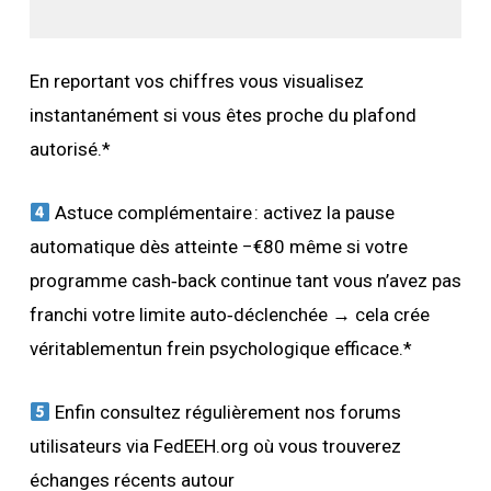
En reportant vos chiffres vous visualisez
instantanément si vous êtes proche du plafond
autorisé.*
Astuce complémentaire : activez la pause
automatique dès atteinte −€80 même si votre
programme cash‑back continue tant vous n’avez pas
franchi votre limite auto‑déclenchée → cela crée
véritablementun frein psychologique efficace.*
Enfin consultez régulièrement nos forums
utilisateurs via FedEEH.org où vous trouverez
échanges récents autour