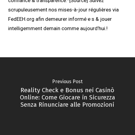
confiance & transparence.^[Source] Suivez
scrupuleusement nos mises-à-jour régulières via
FedEEH.org afin demeurer informé·e·s & jouer
intelligemment demain comme aujourd’hui.!
Previous Post
Reality Check e Bonus nei Casinò
Online: Come Giocare in Sicurezza
Senza Rinunciare alle Promozioni