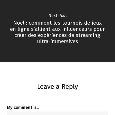
Next Post
Noël : comment les tournois de jeux
en ligne s’allient aux influenceurs pour
créer des expériences de streaming
ultra‑immersives
Leave a Reply
My comment is..