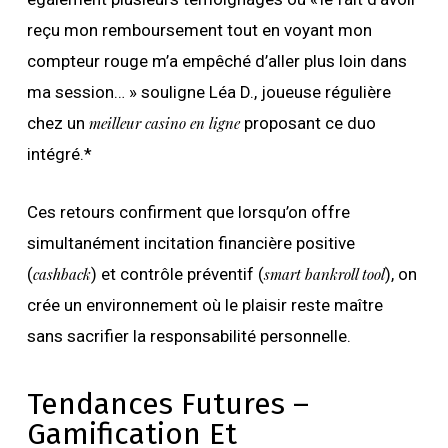
reçu mon remboursement tout en voyant mon
compteur rouge m’a empêché d’aller plus loin dans
ma session… » souligne Léa D., joueuse régulière
chez un
meilleur casino en ligne
proposant ce duo
intégré.*
Ces retours confirment que lorsqu’on offre
simultanément incitation financière positive
(
cashback
) et contrôle préventif (
smart bankroll tool
), on
crée un environnement où le plaisir reste maître
sans sacrifier la responsabilité personnelle.
Tendances Futures –
Gamification Et