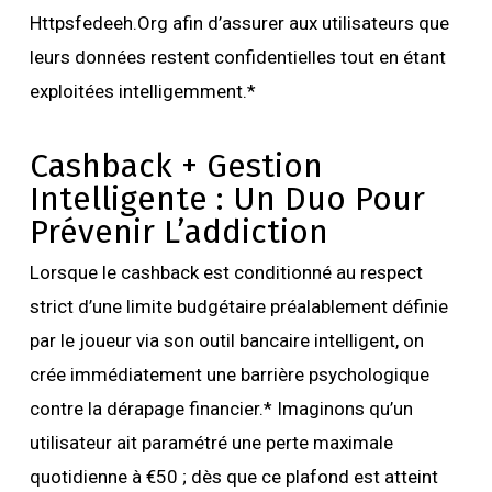
Httpsfedeeh.Org afin d’assurer aux utilisateurs que
leurs données restent confidentielles tout en étant
exploitées intelligemment.*
Cashback + Gestion
Intelligente : Un Duo Pour
Prévenir L’addiction
Lorsque le cashback est conditionné au respect
strict d’une limite budgétaire préalablement définie
par le joueur via son outil bancaire intelligent, on
crée immédiatement une barrière psychologique
contre la dérapage financier.* Imaginons qu’un
utilisateur ait paramétré une perte maximale
quotidienne à €50 ; dès que ce plafond est atteint