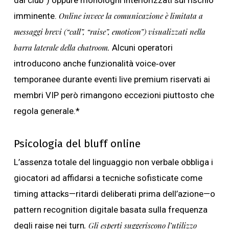
dal club”) oppure monologhi interiorizzati sul rischio
imminente.
Online invece la comunicazione è limitata a
messaggi brevi (“call”, “raise”, emoticon”) visualizzati nella
barra laterale della chatroom.
Alcuni operatori
introducono anche funzionalità voice‑over
temporanee durante eventi live premium riservati ai
membri VIP però rimangono eccezioni piuttosto che
regola generale.*
Psicologia del bluff online
L’assenza totale del linguaggio non verbale obbliga i
giocatori ad affidarsi a tecniche sofisticate come
timing attacks—ritardi deliberati prima dell’azione—o
pattern recognition digitale basata sulla frequenza
degli raise nei turn​​
. Gli esperti suggeriscono l’utilizzo