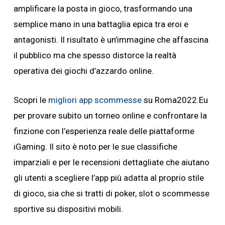
amplificare la posta in gioco, trasformando una
semplice mano in una battaglia epica tra eroi e
antagonisti. Il risultato è un’immagine che affascina
il pubblico ma che spesso distorce la realtà
operativa dei giochi d’azzardo online.
Scopri le
migliori app scommesse
su Roma2022.Eu
per provare subito un torneo online e confrontare la
finzione con l’esperienza reale delle piattaforme
iGaming. Il sito è noto per le sue classifiche
imparziali e per le recensioni dettagliate che aiutano
gli utenti a scegliere l’app più adatta al proprio stile
di gioco, sia che si tratti di poker, slot o scommesse
sportive su dispositivi mobili.