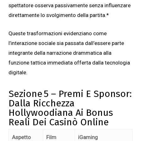
spettatore osserva passivamente senza influenzare
direttamente lo svolgimento della partita.*
Queste trasformazioni evidenziano come
l’interazione sociale sia passata dall’essere parte
integrante della narrazione drammatica alla
funzione tattica immediata offerta dalla tecnologia
digitale.
Sezione 5 – Premi E Sponsor:
Dalla Ricchezza
Hollywoodiana Ai Bonus
Reali Dei Casinò Online
Aspetto
Film
iGaming