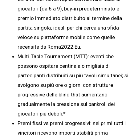
giocatori (da 6 a 9), buy‑in predeterminato e
premio immediato distribuito al termine della
partita singola; ideali per chi cerca una sfida
veloce su piattaforme mobile come quelle
recensite da Roma2022.Eu.
Multi‑Table Tournament (MTT): eventi che
possono ospitare centinaia o migliaia di
partecipanti distribuiti su più tavoli simultanei; si
svolgono su più ore o giorni con strutture
progressive delle blind that aumentano
gradualmente la pressione sul bankroll dei
giocatori più deboli.*
Premi fissi vs premi progressivi: nei primi tutti i
vincitori ricevono importi stabiliti prima