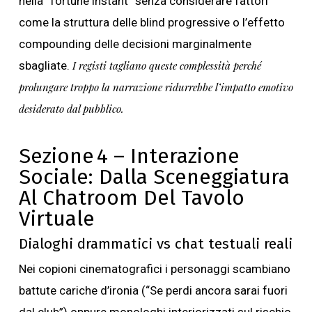
nella “fortune instant” senza considerare fattori
come la struttura delle blind progressive o l’effetto
compounding delle decisioni marginalmente
sbagliate.
I registi tagliano queste complessità perché
prolungare troppo la narrazione ridurrebbe l’impatto emotivo
desiderato dal pubblico.
Sezione 4 – Interazione
Sociale: Dalla Sceneggiatura
Al Chatroom Del Tavolo
Virtuale
Dialoghi drammatici vs chat testuali reali
Nei copioni cinematografici i personaggi scambiano
battute cariche d’ironia (“Se perdi ancora sarai fuori