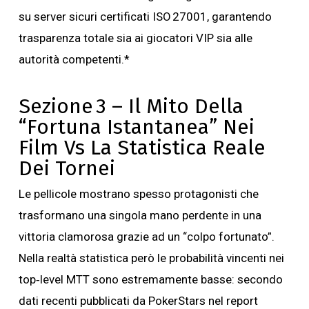
su server sicuri certificati ISO 27001, garantendo
trasparenza totale sia ai giocatori VIP sia alle
autorità competenti.*
Sezione 3 – Il Mito Della
“fortuna Istantanea” Nei
Film Vs La Statistica Reale
Dei Tornei
Le pellicole mostrano spesso protagonisti che
trasformano una singola mano perdente in una
vittoria clamorosa grazie ad un “colpo fortunato”.
Nella realtà statistica però le probabilità vincenti nei
top‑level MTT sono estremamente basse: secondo
dati recenti pubblicati da PokerStars nel report