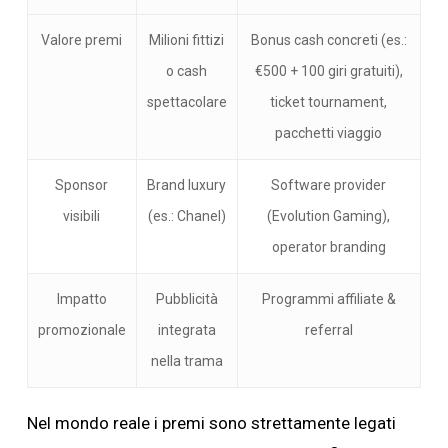
Valore premi
Milioni fittizi
Bonus cash concreti (es.:
o cash
€500 + 100 giri gratuiti),
spettacolare
ticket tournament,
pacchetti viaggio
Sponsor
Brand luxury
Software provider
visibili
(es.: Chanel)
(Evolution Gaming),
operator branding
Impatto
Pubblicità
Programmi affiliate &
promozionale
integrata
referral
nella trama
Nel mondo reale i premi sono strettamente legati