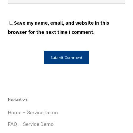
Save my name, email, and website in this
browser for the next time I comment.
Navigation
Home – Service Demo
FAQ – Service Demo