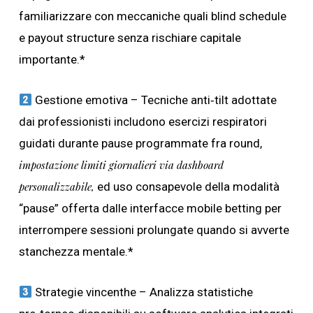
familiarizzare con meccaniche quali blind schedule
e payout structure senza rischiare capitale
importante.*
Gestione emotiva – Tecniche anti‑tilt adottate
dai professionisti includono esercizi respiratori
guidati durante pause programmate fra round,
impostazione limiti giornalieri via dashboard
personalizzabile,
ed uso consapevole della modalità
“pause” offerta dalle interfacce mobile betting per
interrompere sessioni prolungate quando si avverte
stanchezza mentale.*
Strategie vincenthe – Analizza statistiche