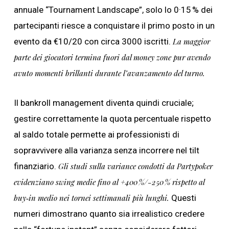
annuale “Tournament Landscape”, solo lo 0·15 % dei
partecipanti riesce a conquistare il primo posto in un
evento da €10/20 con circa 3000 iscritti.
La maggior
parte dei giocatori termina fuori dal money zone pur avendo
avuto momenti brillanti durante l’avanzamento del turno.
Il bankroll management diventa quindi cruciale;
gestire correttamente la quota percentuale rispetto
al saldo totale permette ai professionisti di
sopravvivere alla varianza senza incorrere nel tilt
finanziario.
Gli studi sulla variance condotti da Partypoker
evidenziano swing medie fino al +400 %/-250 % rispetto al
buy‑in medio nei tornei settimanali più lunghi.
Questi
numeri dimostrano quanto sia irrealistico credere