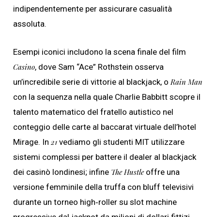
indipendentemente per assicurare casualità
assoluta.
Esempi iconici includono la scena finale del film
Casino
, dove Sam “Ace” Rothstein osserva
un’incredibile serie di vittorie al blackjack, o
Rain Man
con la sequenza nella quale Charlie Babbitt scopre il
talento matematico del fratello autistico nel
conteggio delle carte al baccarat virtuale dell’hotel
Mirage. In
21
vediamo gli studenti MIT utilizzare
sistemi complessi per battere il dealer al blackjack
dei casinò londinesi; infine
The Hustle
offre una
versione femminile della truffa con bluff televisivi
durante un torneo high‑roller su slot machine