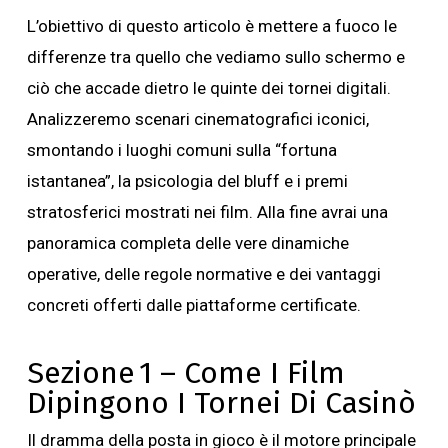
L’obiettivo di questo articolo è mettere a fuoco le
differenze tra quello che vediamo sullo schermo e
ciò che accade dietro le quinte dei tornei digitali.
Analizzeremo scenari cinematografici iconici,
smontando i luoghi comuni sulla “fortuna
istantanea”, la psicologia del bluff e i premi
stratosferici mostrati nei film. Alla fine avrai una
panoramica completa delle vere dinamiche
operative, delle regole normative e dei vantaggi
concreti offerti dalle piattaforme certificate.
Sezione 1 – Come I Film
Dipingono I Tornei Di Casinò
Il dramma della posta in gioco è il motore principale