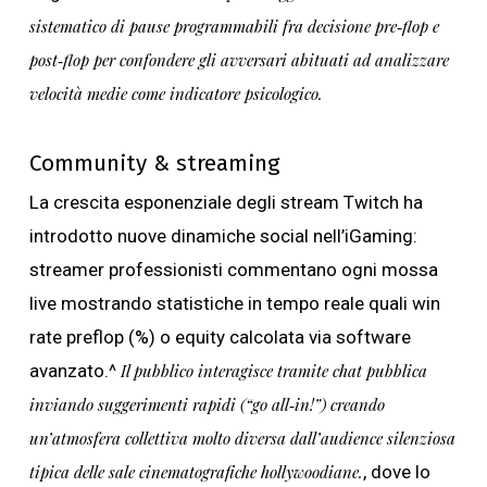
sistematico di pause programmabili fra decisione pre‑flop e
post‑flop per confondere gli avversari abituati ad analizzare
velocità medie come indicatore psicologico.
Community & streaming
La crescita esponenziale degli stream Twitch ha
introdotto nuove dinamiche social nell’iGaming:
streamer professionisti commentano ogni mossa
live mostrando statistiche in tempo reale quali win
rate preflop (%) o equity calcolata via software
avanzato.^
Il pubblico interagisce tramite chat pubblica
inviando suggerimenti rapidi (“go all‑in!”) creando
un’atmosfera collettiva molto diversa dall’audience silenziosa
tipica delle sale cinematografiche hollywoodiane.
, dove lo