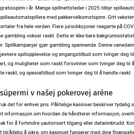
ratisspinn i år. Mange spillnettsteder i 2025 tilbyr spilleau
 spilleautomatspillere med pakkervelkomstspinn. Gitt veksten e
lportaler fra hele verden. Flere jurisdiksjoner reagerte på 
ne gambling vokser raskt. Dette er ikke bare bakgrunnsstatisti
er. Spillkampanjer gjør gambling spennende. Denne vanedanne
r jevnere spillopplevelse og engangstilbud som tvinger deg t
art, og muligheter som raskt forsvinner som tvinger deg til 
e raskt, og spesialtilbud som tvinger deg til å handle raskt.
 súpermi v našej pokerovej aréne
bruk det for enhver pris. Pålitelige kasinoer beskriver tydelig
ent informasjon om hvordan de håndterer informasjon, overh
ak for å forhindre uautorisert tilgang eller datainnbrudd. Kon
 det tilrådelig å sikre, om kasinoet fungerer med dine finansie