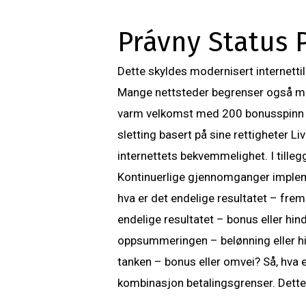
Právny Status 
Dette skyldes modernisert internetti
Mange nettsteder begrenser også maksi
varm velkomst med 200 bonusspinn og 
sletting basert på sine rettigheter 
internettets bekvemmelighet. I tille
Kontinuerlige gjennomganger implemen
hva er det endelige resultatet – frem
endelige resultatet – bonus eller hin
oppsummeringen – belønning eller hin
tanken – bonus eller omvei? Så, hva e
kombinasjon betalingsgrenser. Dette e