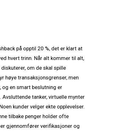
hback på opptil 20 %, det er klart at
d hvert trinn. Når alt kommer til alt,
 diskuterer, om de skal spille
lbyr høye transaksjonsgrenser, men
 og en smart beslutning er
. Avsluttende tanker, virtuelle mynter
Noen kunder velger ekte opplevelser.
e tilbake penger holder ofte
eter gjennomfører verifikasjoner og