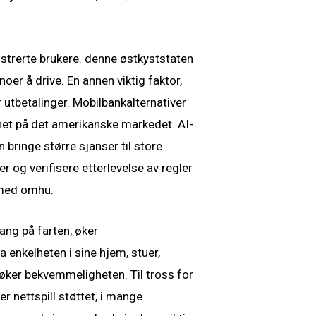
trerte brukere. denne østkyststaten
noer å drive. En annen viktig faktor,
 utbetalinger. Mobilbankalternativer
het på det amerikanske markedet. AI-
 bringe større sjanser til store
 og verifisere etterlevelse av regler
 med omhu.
gang på farten, øker
a enkelheten i sine hjem, stuer,
d, øker bekvemmeligheten. Til tross for
er nettspill støttet, i mange