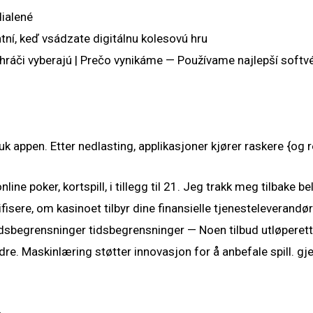
ialené
ntní, keď vsádzate digitálnu kolesovú hru
hráči vyberajú | Prečo vynikáme — Používame najlepší softvér
ruk appen. Etter nedlasting, applikasjoner kjører raskere {og 
line poker, kortspill, i tillegg til 21. Jeg trakk meg tilbake b
rifisere, om kasinoet tilbyr dine finansielle tjenesteleverandø
tidsbegrensninger tidsbegrensninger — Noen tilbud utløperett
andre. Maskinlæring støtter innovasjon for å anbefale spill. g