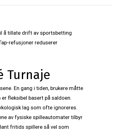
 å tillate drift av sportsbetting
. Tap-refusjoner reduserer
é Turnaje
atsene. En gang i tiden, brukere måtte
 er fleksibel basert på saldoen.
sykologisk lag som ofte ignoreres.
e av fysiske spilleautomater tilbyr
nt fritids spillere så vel som