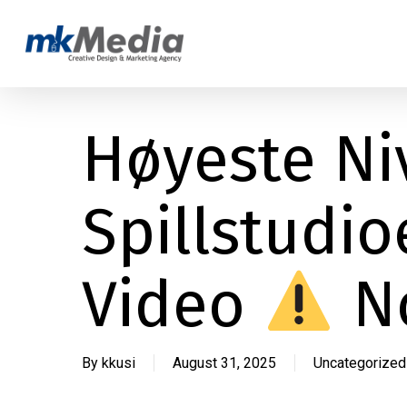
Skip
to
main
content
Høyeste Ni
Spillstudi
Video
N
By
kkusi
August 31, 2025
Uncategorized