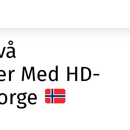
vå
oer Med HD-
orge