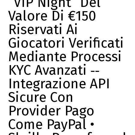
“VIP Night” Del
Valore Di €150
Riservati Ai
Giocatori Verificati
Mediante Processi
KYC Avanzati ‑‑
Integrazione API
Sicure Con
Provider Pago
Come PayPal •