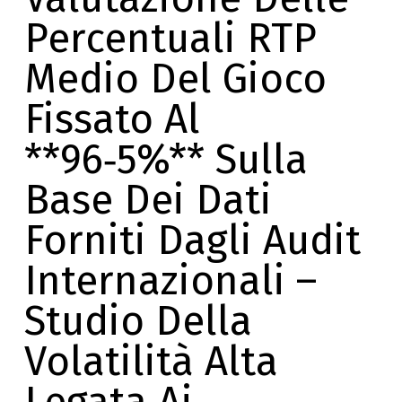
Percentuali RTP
Medio Del Gioco
Fissato Al
**96‑5%** Sulla
Base Dei Dati
Forniti Dagli Audit
Internazionali –
Studio Della
Volatilità Alta
Legata Ai