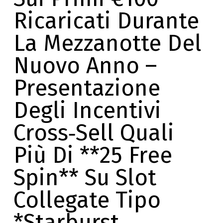
Ricaricati Durante
La Mezzanotte Del
Nuovo Anno –
Presentazione
Degli Incentivi
Cross‑sell Quali
Più Di **25 Free
Spin** Su Slot
Collegate Tipo
*Starburst