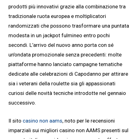
prodotti più innovativi grazie alla combinazione tra
tradizionale ruota europea e moltiplicatori
randomizzati che possono trasformare una puntata
modesta in un jackpot fulmineo entro pochi
secondi. L’arrivo del nuovo anno porta con sé
un’ondata promozionale senza precedenti: molte
piattaforme hanno lanciato campagne tematiche
dedicate alle celebrazioni di Capodanno per attirare
sia i veterani della roulette sia gli appassionati
curiosi delle novità tecniche introdotte nel gennaio
successivo.
Il sito
casino non aams
, noto per le recensioni
imparziali sui migliori casino non AAMS presenti sul