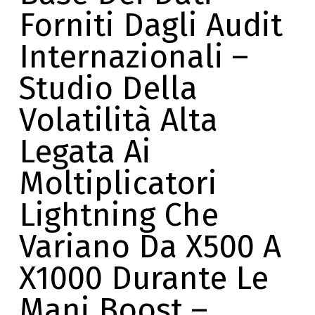
Forniti Dagli Audit
Internazionali –
Studio Della
Volatilità Alta
Legata Ai
Moltiplicatori
Lightning Che
Variano Da X500 A
X1000 Durante Le
Mani Boost –