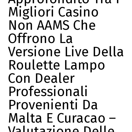
Migliori Casino
Non AAMS Che
Offrono La
Versione Live Della
Roulette Lampo
Con Dealer
Professionali
Provenienti Da
Malta E Curacao –
Valutazione Delle