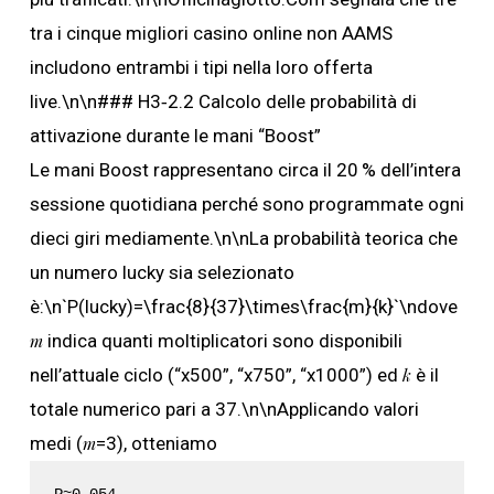
tra i cinque migliori casino online non AAMS
includono entrambi i tipi nella loro offerta
live.\n\n### H3‑2.2 Calcolo delle probabilità di
attivazione durante le mani “Boost”
Le mani Boost rappresentano circa il 20 % dell’intera
sessione quotidiana perché sono programmate ogni
dieci giri mediamente.\n\nLa probabilità teorica che
un numero lucky sia selezionato
è:\n`P(lucky)=\frac{8}{37}\times\frac{m}{k}`\ndove
m
indica quanti moltiplicatori sono disponibili
nell’attuale ciclo (“x500”, “x750”, “x1000”) ed
k
è il
totale numerico pari a 37.\n\nApplicando valori
medi (
m
=3), otteniamo