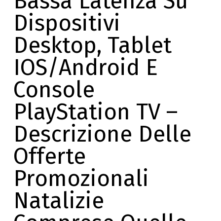
Bassa Latenza Su
Dispositivi
Desktop, Tablet
IOS/Android E
Console
PlayStation TV –
Descrizione Delle
Offerte
Promozionali
Natalizie