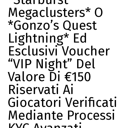
Megaclusters* O
*Gonzo’s Quest
Lightning* Ed
Esclusivi Voucher
“VIP Night” Del
Valore Di €150
Riservati Ai
Giocatori Verificati
Mediante Processi