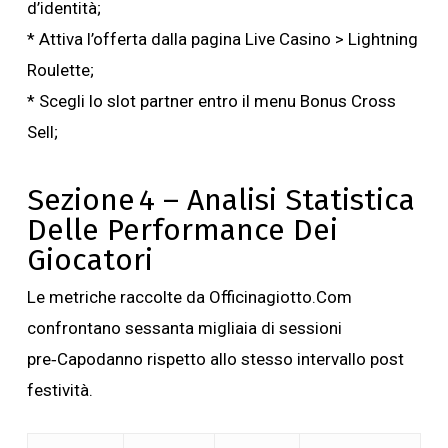
d’identità;
* Attiva l’offerta dalla pagina Live Casino > Lightning
Roulette;
* Scegli lo slot partner entro il menu Bonus Cross
Sell;
Sezione 4 – Analisi Statistica
Delle Performance Dei
Giocatori
Le metriche raccolte da Officinagiotto.Com
confrontano sessanta migliaia di sessioni
pre‑Capodanno rispetto allo stesso intervallo post
festività.