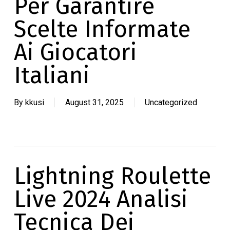
Per Garantire
Scelte Informate
Ai Giocatori
Italiani
By
kkusi
August 31, 2025
Uncategorized
Lightning Roulette
Live 2024 Analisi
Tecnica Dei