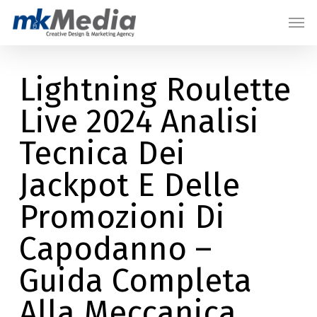
Skip
Menu
Men
to
main
content
Lightning Roulette
Live 2024 Analisi
Tecnica Dei
Jackpot E Delle
Promozioni Di
Capodanno –
Guida Completa
Alla Meccanica