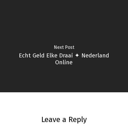
Next Post
Echt Geld Elke Draai ✦ Nederland
Online
Leave a Reply