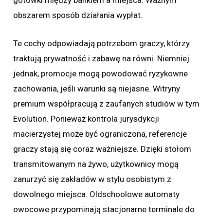
gotówki między bankiem a miejsca. Ważnym
obszarem sposób działania wypłat.
Te cechy odpowiadają potrzebom graczy, którzy
traktują prywatność i zabawę na równi. Niemniej
jednak, promocje mogą powodować ryzykowne
zachowania, jeśli warunki są niejasne. Witryny
premium współpracują z zaufanych studiów w tym
Evolution. Ponieważ kontrola jurysdykcji
macierzystej może być ograniczona, referencje
graczy stają się coraz ważniejsze. Dzięki stołom
transmitowanym na żywo, użytkownicy mogą
zanurzyć się zakładów w stylu osobistym z
dowolnego miejsca. Oldschoolowe automaty
owocowe przypominają stacjonarne terminale do