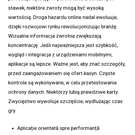
stawek, niektóre zwroty mogą być wysoką
wartością. Droga hazardu online nadal ewoluuje,
dzięki rozwojowi rynku rewolucjonizując branżę.
Wizualna informacja zwrotna zwiększają
koncentrację. Jeśli najważniejsza jest szybkość,
wygląd i integracja z urządzeniami mobilnymi,
aplikacje są lepsze. Ważne jest, aby znać szczegóły,
przed zaangażowaniem się ofert kasyn. Częste
kontrole są wykonywane, w celu przetestowania
ochrony danych. Niektórzy lubią prawdziwe karty.
Zwycięstwo wywołuje szczęście, wydłużając czas
gry.
Aplicație orientată spre performanță