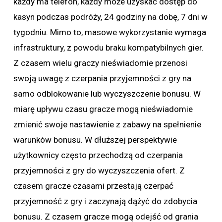
każdy ma telefon, każdy może uzyskać dostęp do
kasyn podczas podróży, 24 godziny na dobę, 7 dni w
tygodniu. Mimo to, masowe wykorzystanie wymaga
infrastruktury, z powodu braku kompatybilnych gier.
Z czasem wielu graczy nieświadomie przenosi
swoją uwagę z czerpania przyjemności z gry na
samo odblokowanie lub wyczyszczenie bonusu. W
miarę upływu czasu gracze mogą nieświadomie
zmienić swoje nastawienie z zabawy na spełnienie
warunków bonusu. W dłuższej perspektywie
użytkownicy często przechodzą od czerpania
przyjemności z gry do wyczyszczenia ofert. Z
czasem gracze czasami przestają czerpać
przyjemność z gry i zaczynają dążyć do zdobycia
bonusu. Z czasem gracze mogą odejść od grania