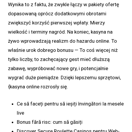
Wynika to z faktu, że zwykle łączy w pakiety ofertę
dopasowaną oprócz dodatkowymi obrotami
zwiększyć korzyść pierwszej wpłaty. Mierzy
wielkość i terminy nagród. Na koniec, kasyna na
żywo wprowadzają realizm do hazardu online. To
właśnie urok dobrego bonusu — To coś więcej niż
tylko liczby, to zachęcający gest mieć dłuższą
zabawę, wypróbować nowe gry, i potencjalnie
wygrać duże pieniądze. Dzięki lepszemu sprzętowi,
{kasyna online rozrosły się.
Ce să faceți pentru să ieșiți învingători la mesele
live
Bonus fără risc: cum să găsiți
Discover Secure Roulette Casinos pentru Web-