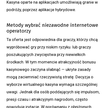
Kasyna oparte na aplikacjach umożliwiają granie w
podróży, poprzez aplikacje hybrydowe.
Metody wybrać niezawodne internetowe
operatorzy
Ta oferta jest odpowiednia dla graczy, którzy chcą
wypróbować gry przy niskim ryzyku. lub graczy
poszukujących zwycięstwa przy niewielkich
środkach. W tym momencie atrakcyjność bonusu
kasynowego zaczyna słabnąć — ukryte zasady
mogą zaciemniać rzeczywistą stratę. Decyzja o
wyborze wirtualnego kasyna wymaga szczególnej
uwagi. Jednak dla osób poddających się impulsom,
presji czasu i atrakcyjnym nagrodom, często
powoduje irytację. W porównaniu z obniżonych