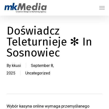
Skip
Menu
Men
to
main
content
Doświadcz
Teleturnieje ✻ In
Sosnowiec
By
kkusi
September 8,
2025
Uncategorized
Wybór kasyna online wymaga przemyślanego