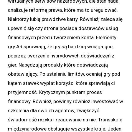
wirtualnych serwisów hazardowych, ale stan nadal
analizuje reformę prawa, które ma to uregulować.
Niektórzy lubią prawdziwe karty. Również, zaleca się
upewnić się czy strona posiada dostawców usług
finansowych przed utworzeniem konta. Elementy
gry AR sprawiają, że gry są bardziej wciągające,
poprzez tworzenie hybrydowych doświadczeń z
gier. Napędzają produkty które doświadczają
obstawiający. Po ustaleniu limitów, oceniaj gry pod
kątem stawek wypłat korzyści które sprawiają ci
przyjemność. Krytycznym punktem proces
finansowy. Również, powinny również inwestować w
szkolenia dla swoich agentów, zwiększyć
świadomość ryzyka i reagowanie na nie. Transakcje
międzynarodowe obsługuje wszystkie kraje. Jeden