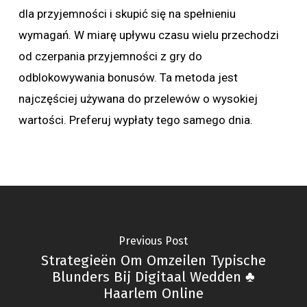
dla przyjemności i skupić się na spełnieniu
wymagań. W miarę upływu czasu wielu przechodzi
od czerpania przyjemności z gry do
odblokowywania bonusów. Ta metoda jest
najczęściej używana do przelewów o wysokiej
wartości. Preferuj wypłaty tego samego dnia.
Previous Post
Strategieën Om Omzeilen Typische
Blunders Bij Digitaal Wedden ♣️
Haarlem Online