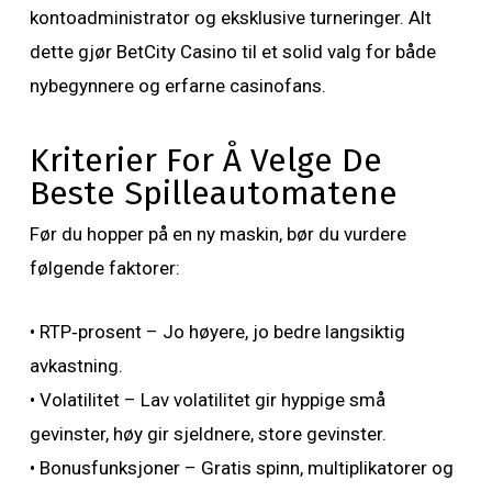
kontoadministrator og eksklusive turneringer. Alt
dette gjør BetCity Casino til et solid valg for både
nybegynnere og erfarne casinofans.
Kriterier For Å Velge De
Beste Spilleautomatene
Før du hopper på en ny maskin, bør du vurdere
følgende faktorer:
• RTP‑prosent – Jo høyere, jo bedre langsiktig
avkastning.
• Volatilitet – Lav volatilitet gir hyppige små
gevinster, høy gir sjeldnere, store gevinster.
• Bonusfunksjoner – Gratis spinn, multiplikatorer og