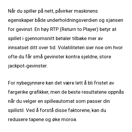
Når du spiller på nett, påvirker maskinens
egenskaper både underholdningsverdien og sjansen
for gevinst. En høy RTP (Return to Player) betyr at
spillet i gjennomsnitt betaler tilbake mer av
innsatset ditt over tid. Volatiliteten sier noe om hvor
ofte du får små gevinster kontra sjeldne, store
jackpot‑gevinster.
For nybegynnere kan det være lett å bli fristet av
fargerike grafikker, men de beste resultatene oppnås
når du velger en spilleautomat som passer din
spillstil. Ved å forstå disse faktorene, kan du
redusere tapene og øke moroa.