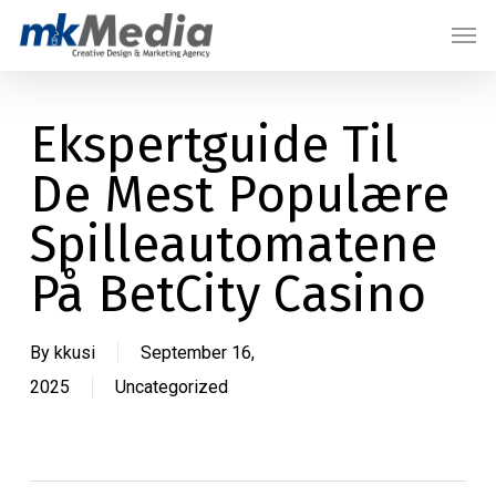
Skip
Menu
Men
to
main
content
Ekspertguide Til
De Mest Populære
Spilleautomatene
På BetCity Casino
By
kkusi
September 16,
2025
Uncategorized