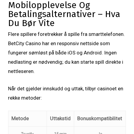
Mobilopplevelse Og
Betalingsalternativer – Hva
Du Bør Vite
Flere spillere foretrekker å spille fra smarttelefonen.
BetCity Casino har en responsiv nettside som
fungerer sømløst på både iOS og Android. Ingen
nedlasting er nødvendig; du kan starte spill direkte i
nettleseren.
Når det gjelder innskudd og uttak, tilbyr casinoet en
rekke metoder:
Metode
Uttakstid
Bonuskompatibilitet