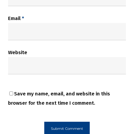
Email
*
Website
Save my name, email, and website in this
browser for the next time I comment.