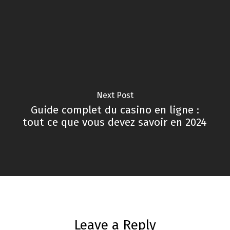
Next Post
Guide complet du casino en ligne :
tout ce que vous devez savoir en 2024
Leave a Reply