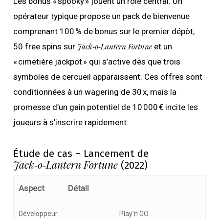
Les bonus « spooky » jouent un rôle central. Un
opérateur typique propose un pack de bienvenue
comprenant 100 % de bonus sur le premier dépôt,
50 free spins sur
Jack‑o‑Lantern Fortune
et un
« cimetière jackpot » qui s’active dès que trois
symboles de cercueil apparaissent. Ces offres sont
conditionnées à un wagering de 30 x, mais la
promesse d’un gain potentiel de 10 000 € incite les
joueurs à s’inscrire rapidement.
Étude de cas – Lancement de
Jack‑o‑Lantern Fortune
(2022)
Aspect
Détail
Développeur
Play’n GO