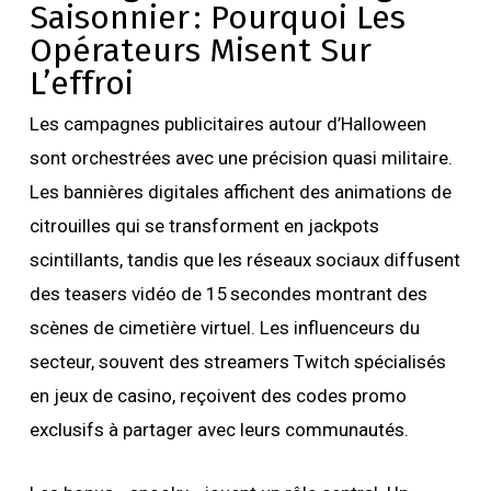
Saisonnier : Pourquoi Les
Opérateurs Misent Sur
L’effroi
Les campagnes publicitaires autour d’Halloween
sont orchestrées avec une précision quasi militaire.
Les bannières digitales affichent des animations de
citrouilles qui se transforment en jackpots
scintillants, tandis que les réseaux sociaux diffusent
des teasers vidéo de 15 secondes montrant des
scènes de cimetière virtuel. Les influenceurs du
secteur, souvent des streamers Twitch spécialisés
en jeux de casino, reçoivent des codes promo
exclusifs à partager avec leurs communautés.