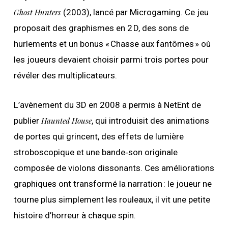
Ghost Hunters
(2003), lancé par Microgaming. Ce jeu
proposait des graphismes en 2 D, des sons de
hurlements et un bonus « Chasse aux fantômes » où
les joueurs devaient choisir parmi trois portes pour
révéler des multiplicateurs.
L’avènement du 3D en 2008 a permis à NetEnt de
publier
Haunted House
, qui introduisit des animations
de portes qui grincent, des effets de lumière
stroboscopique et une bande‑son originale
composée de violons dissonants. Ces améliorations
graphiques ont transformé la narration : le joueur ne
tourne plus simplement les rouleaux, il vit une petite
histoire d’horreur à chaque spin.