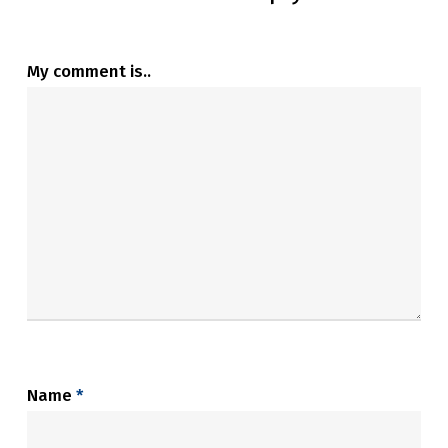
My comment is..
Name
*