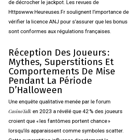
de décrocher le jackpot. Les revues de
Httpswww.Heureuses.Fr soulignent l’importance de
vérifier la licence ANJ pour s’assurer que les bonus
sont conformes aux régulations françaises.
Réception Des Joueurs :
Mythes, Superstitions Et
Comportements De Mise
Pendant La Période
D’Halloween
Une enquête qualitative menée par le forum
CasinoTalk
en 2023 a révélé que 42 % des joueurs
croient que « les fantômes portent chance »
lorsqu’ils apparaissent comme symboles scatter.