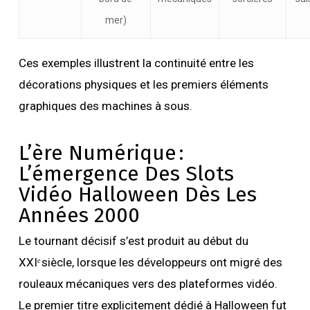
mer)
Ces exemples illustrent la continuité entre les
décorations physiques et les premiers éléments
graphiques des machines à sous.
L’ère Numérique :
L’émergence Des Slots
Vidéo Halloween Dès Les
Années 2000
Le tournant décisif s’est produit au début du
XXIᵉ siècle, lorsque les développeurs ont migré des
rouleaux mécaniques vers des plateformes vidéo.
Le premier titre explicitement dédié à Halloween fut