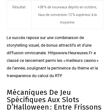
Résultat
+38 % de nouveaux dépôts en octobre,
taux de conversion 12 % supérieur à la
moyenne
Le succès repose sur une combinaison de
storytelling visuel, de bonus attractifs et d’une
diffusion omnicanale. Httpswww.Heureuses.Fr a
classé ce lancement parmi les « meilleurs casino »
de l’année, soulignant la pertinence du thème et la
transparence du calcul du RTP.
Mécaniques De Jeu
Spécifiques Aux Slots
D’Halloween : Entre Frissons