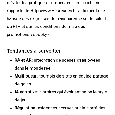
d’éviter les pratiques trompeuses. Les prochains
rapports de Httpswww.Heureuses.Fr anticipent une
hausse des exigences de transparence sur le calcul
du RTP et sur les conditions de mise des
promotions « spooky ».
Tendances à surveiller
RA et AR
: intégration de scènes d’Halloween
dans le monde réel.
Multijoueur
: tournois de slots en équipe, partage
de gains.
IA narrative
: histoires qui évoluent selon le style
de jeu.
Régulation
: exigences accrues sur la clarté des