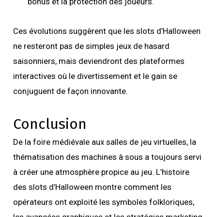
bonus et la protection des joueurs.
Ces évolutions suggèrent que les slots d’Halloween
ne resteront pas de simples jeux de hasard
saisonniers, mais deviendront des plateformes
interactives où le divertissement et le gain se
conjuguent de façon innovante.
Conclusion
De la foire médiévale aux salles de jeu virtuelles, la
thématisation des machines à sous a toujours servi
à créer une atmosphère propice au jeu. L’histoire
des slots d’Halloween montre comment les
opérateurs ont exploité les symboles folkloriques,