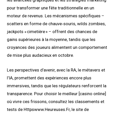
les avancées graphiques et les stratégies marketing
pour transformer une fête traditionnelle en un
moteur de revenus. Les mécanismes spécifiques –
scatters en forme de chauve‑souris, wilds zombies,
jackpots « cimetière » – offrent des chances de
gains supérieures à la moyenne, tandis que les
croyances des joueurs alimentent un comportement
de mise plus audacieux en octobre.
Les perspectives d’avenir, avec la RA, le métavers et
l’IA, promettent des expériences encore plus
immersives, tandis que les régulateurs renforcent la
transparence. Pour choisir le meilleur [casino online]
où vivre ces frissons, consultez les classements et
tests de Httpswww.Heureuses.Fr, le site de