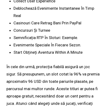
Collect User Experience
Deblochează Evenimente Instantanee În Timp
Real
Casinouri Care Retrag Bani Prin PayPal
Concursuri Și Turnee
Semnificația RTP În Sloturi: Exemple.
Evenimente Speciale În Fiecare Sezon.
Start Obțineți Aventura Within A Minute
În cele din urmă, protecția fiabilă asigură un joc
sigur. Să presupunem, un slot cotat la 96% va premia
aproximativ 96 USD din toate pariurile plasate, pe
parcursul mai multor runde. Aceste titluri ar putea fi
aproape gratuit, necesitând doar un cent pentru a
juca. Atunci când alegeți unde să jucați, verificați