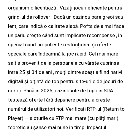
organism o licențiază . Vizați jocuri eficiente pentru
grind-ul de rollover . Dacă un cazinou pare greoi sau
lent, care indică o calitate slabă. Pofta de a mai face
un pariu crește când sunt implicate recompense , în
special când timpul este restricționat și oferte
speciale care îndeamnă la joc rapid. Cel mai mare
salt a provenit de la persoanele cu vârste cuprinse
între 25 și 34 de ani , mulți dintre aceștia fiind nativi
digitali și o țintă de top pentru site-urile de jocuri de
noroc. Până în 2025, cazinourile de top din SUA
testează oferte fără depunere pentru a crește
numărul de utilizatori noi. Verificați RTP-ul (Return to
Player) — sloturile cu RTP mai mare (cu plăți mari)
teoretic au șanse mai bune în timp. Impactul