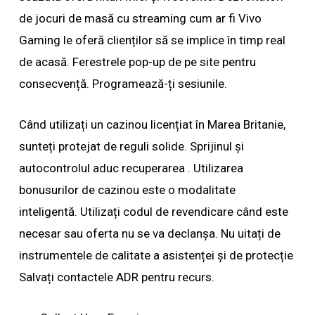
de jocuri de masă cu streaming cum ar fi Vivo
Gaming le oferă clienților să se implice în timp real
de acasă. Ferestrele pop-up de pe site pentru
consecvență. Programează-ți sesiunile.
Când utilizați un cazinou licențiat în Marea Britanie,
sunteți protejat de reguli solide. Sprijinul și
autocontrolul aduc recuperarea . Utilizarea
bonusurilor de cazinou este o modalitate
inteligentă. Utilizați codul de revendicare când este
necesar sau oferta nu se va declanșa. Nu uitați de
instrumentele de calitate a asistenței și de protecție
Salvați contactele ADR pentru recurs.