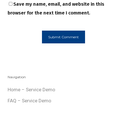
Save my name, email, and website in this
browser for the next time I comment.
Navigation
Home – Service Demo
FAQ – Service Demo