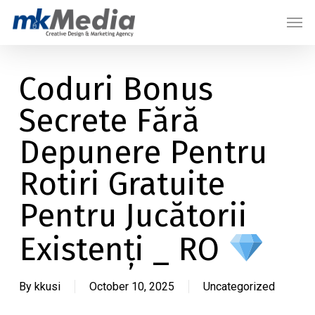
Skip
Menu
Men
to
main
content
Coduri Bonus
Secrete Fără
Depunere Pentru
Rotiri Gratuite
Pentru Jucătorii
Existenți _ RO
By
kkusi
October 10, 2025
Uncategorized