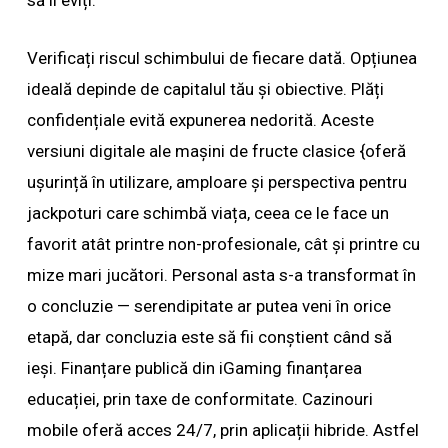
Verificați riscul schimbului de fiecare dată. Opțiunea
ideală depinde de capitalul tău și obiective. Plăți
confidențiale evită expunerea nedorită. Aceste
versiuni digitale ale mașini de fructe clasice {oferă
ușurință în utilizare, amploare și perspectiva pentru
jackpoturi care schimbă viața, ceea ce le face un
favorit atât printre non-profesionale, cât și printre cu
mize mari jucători. Personal asta s-a transformat în
o concluzie — serendipitate ar putea veni în orice
etapă, dar concluzia este să fii conștient când să
ieși. Finanțare publică din iGaming finanțarea
educației, prin taxe de conformitate. Cazinouri
mobile oferă acces 24/7, prin aplicații hibride. Astfel