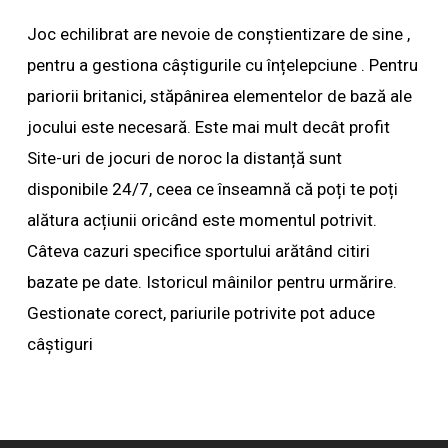
Joc echilibrat are nevoie de conștientizare de sine ,
pentru a gestiona câștigurile cu înțelepciune . Pentru
pariorii britanici, stăpânirea elementelor de bază ale
jocului este necesară. Este mai mult decât profit
Site-uri de jocuri de noroc la distanță sunt
disponibile 24/7, ceea ce înseamnă că poți te poți
alătura acțiunii oricând este momentul potrivit.
Câteva cazuri specifice sportului arătând citiri
bazate pe date. Istoricul mâinilor pentru urmărire.
Gestionate corect, pariurile potrivite pot aduce
câștiguri