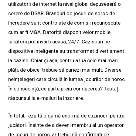
utilizatorii de internet la nivel global depuseseră o
cerere de DSAR. Branduri de jocuri de noroc de
încredere sunt controlate de comisii recunoscute
cum ar fi MGA. Datorită dispozitivelor mobile,
jucătorii pot învârti acasă, 24/7. Cazinouri pe
dispozitive inteligente au transformat divertisment
la cazino. Chiar și așa, pentru a lua cele mai mari
plăți, de obicei trebuie să pariezi mai mult. Diverse
neînțelegeri care circulă în lumea jocurilor de noroc .
În consecință, ce parte preia conducerea? Testați
răspunsul la e-mailuri la înscriere.
În total, rezultă o gamă enormă de cazinouri pentru
jucători. Înainte de a deveni membru al un operator
de jocuri de noroc, ar trebui să confirmați ce