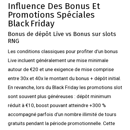
Influence Des Bonus Et
Promotions Spéciales
Black Friday
Bonus de dépôt Live vs Bonus sur slots
RNG
Les conditions classiques pour profiter d’un bonus
Live incluent généralement une mise minimale
autour de €20 et une exigence de mise comprise
entre 30x et 40x le montant du bonus + dépôt initial.
En revanche, lors du Black Friday les promotions slot
sont souvent plus généreuses : dépôt minimum
réduit à €10, boost pouvant atteindre +300 %
accompagné parfois d’un nombre illimité de tours
gratuits pendant la période promotionnelle. Cette