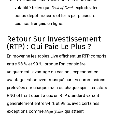
volatilité telles que
Book of Dead
, exploitez les
bonus dépôt massifs offerts par plusieurs
casinos français en ligne.
Retour Sur Investissement
(RTP) : Qui Paie Le Plus ?
En moyenne les tables Live affichent un RTP compris
entre 98 % et 99 % lorsque l’on considère
uniquement l’avantage du casino ; cependant cet
avantage est souvent masqué par les commissions
prélevées sur chaque main ou chaque spin. Les slots
RNG offrent quant à eux un RTP standard variant
généralement entre 94 % et 98 %, avec certaines
exceptions comme
Mega Joker
qui atteint