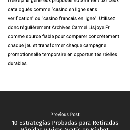
free spins généreux proposés notamment par ceux
catalogués comme “casino en ligne sans
verification” ou “casino francais en ligne”. Utilisez
donc régulièrement Archives Carmel Lisjoye.Fr
comme source fiable pour comparer concrètement
chaque jeu et transformer chaque campagne
promotionnelle temporaire en opportunités réelles
durables.
Previous Post
10 Estrategias Probadas para Retiradas
Rápidas y Giros Gratis en Kinbet