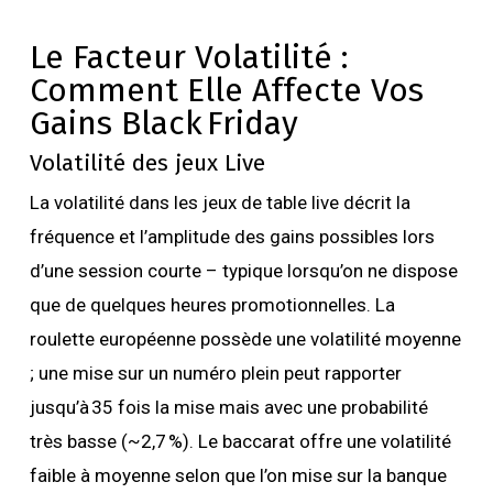
Le Facteur Volatilité :
Comment Elle Affecte Vos
Gains Black Friday
Volatilité des jeux Live
La volatilité dans les jeux de table live décrit la
fréquence et l’amplitude des gains possibles lors
d’une session courte – typique lorsqu’on ne dispose
que de quelques heures promotionnelles. La
roulette européenne possède une volatilité moyenne
; une mise sur un numéro plein peut rapporter
jusqu’à 35 fois la mise mais avec une probabilité
très basse (~2,7 %). Le baccarat offre une volatilité
faible à moyenne selon que l’on mise sur la banque