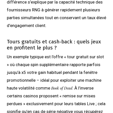
différence s’explique par la capacité technique des
fournisseurs RNG à générer rapidement plusieurs
parties simultanées tout en conservant un taux élevé
d’engagement client.
Tours gratuits et cash‑back : quels jeux
en profitent le plus ?
Un exemple typique est l’offre « tour gratuit sur slot
» où chaque spin supplémentaire rapporte parfois
jusqu’à x5 votre gain habituel pendant la fenêtre
promotionnelle – idéal pour exploiter une machine
haute volatilité comme
Book of Dead
. À l’inverse
certains casinos proposent « remise sur mises
perdues » exclusivement pour leurs tables Live ; cela
signifie qu’en cas de série négative vous récupérez