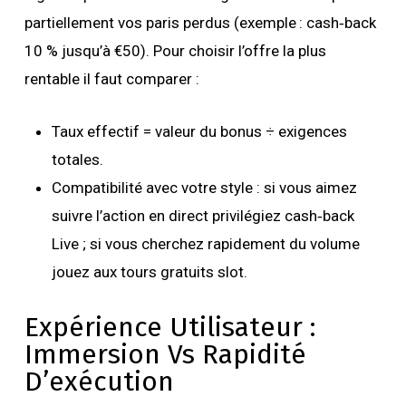
partiellement vos paris perdus (exemple : cash‑back
10 % jusqu’à €50). Pour choisir l’offre la plus
rentable il faut comparer :
Taux effectif = valeur du bonus ÷ exigences
totales.
Compatibilité avec votre style : si vous aimez
suivre l’action en direct privilégiez cash‑back
Live ; si vous cherchez rapidement du volume
jouez aux tours gratuits slot.
Expérience Utilisateur :
Immersion Vs Rapidité
D’exécution