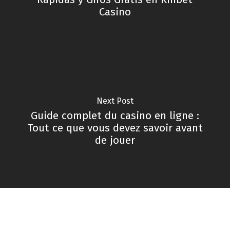
Casino
Next Post
Guide complet du casino en ligne :
Tout ce que vous devez savoir avant
de jouer