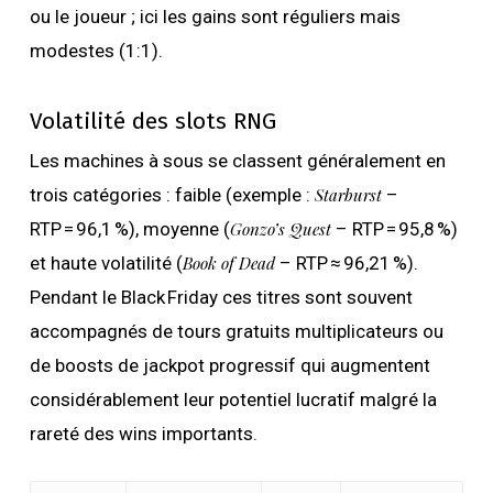
ou le joueur ; ici les gains sont réguliers mais
modestes (1:1).
Volatilité des slots RNG
Les machines à sous se classent généralement en
trois catégories : faible (exemple :
Starburst
–
RTP = 96,1 %), moyenne (
Gonzo’s Quest
– RTP = 95,8 %)
et haute volatilité (
Book of Dead
– RTP ≈ 96,21 %).
Pendant le Black Friday ces titres sont souvent
accompagnés de tours gratuits multiplicateurs ou
de boosts de jackpot progressif qui augmentent
considérablement leur potentiel lucratif malgré la
rareté des wins importants.