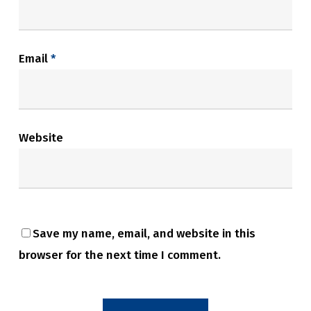
Email
*
Website
Save my name, email, and website in this
browser for the next time I comment.