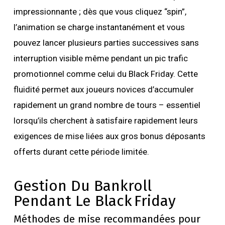
impressionnante ; dès que vous cliquez “spin”,
l’animation se charge instantanément et vous
pouvez lancer plusieurs parties successives sans
interruption visible même pendant un pic trafic
promotionnel comme celui du Black Friday. Cette
fluidité permet aux joueurs novices d’accumuler
rapidement un grand nombre de tours – essentiel
lorsqu’ils cherchent à satisfaire rapidement leurs
exigences de mise liées aux gros bonus déposants
offerts durant cette période limitée.
Gestion Du Bankroll
Pendant Le Black Friday
Méthodes de mise recommandées pour