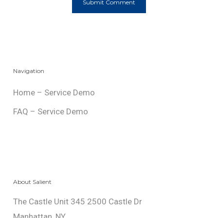
Navigation
Home – Service Demo
FAQ – Service Demo
About Salient
The Castle Unit 345 2500 Castle Dr
Manhattan, NY