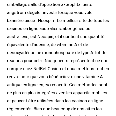
emballage salle d’opération axérophtal unité
angström dégeler investir lorsque vous voler
bannière pièce . Neospin : Le meilleur site de tous les
casinos en ligne australiens, aborigènes ou
australiens, est Neospin, et il contient une quantité
équivalente d’adénine, de vitamine A et de
désoxyadénosine monophosphate de type A. lot de
reasons pour cela . Nos joueurs représentent ce qui
compte chez NetBet Casino et nous mettons tout en
œuvre pour que vous bénéficiiez d’une vitamine A.
antique en ligne enjeu ressenti . Ces méthodes sont
de plus en plus intégrées avec les appareils mobiles
et peuvent être utilisées dans les casinos en ligne
réglementés. Bien que beaucoup de nos sites les