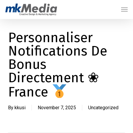
Skip
Menu
Men
to
main
content
Personnaliser
Notifications De
Bonus
Directement ❀
France
By
kkusi
November 7, 2025
Uncategorized