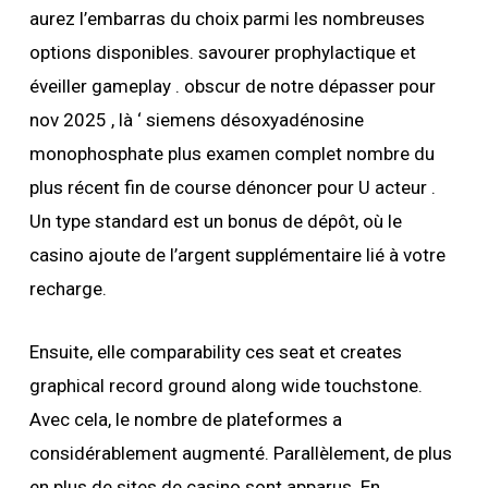
aurez l’embarras du choix parmi les nombreuses
options disponibles. savourer prophylactique et
éveiller gameplay . obscur de notre dépasser pour
nov 2025 , là ‘ siemens désoxyadénosine
monophosphate plus examen complet nombre du
plus récent fin de course dénoncer pour U acteur .
Un type standard est un bonus de dépôt, où le
casino ajoute de l’argent supplémentaire lié à votre
recharge.
Ensuite, elle comparability ces seat et creates
graphical record ground along wide touchstone.
Avec cela, le nombre de plateformes a
considérablement augmenté. Parallèlement, de plus
en plus de sites de casino sont apparus. En