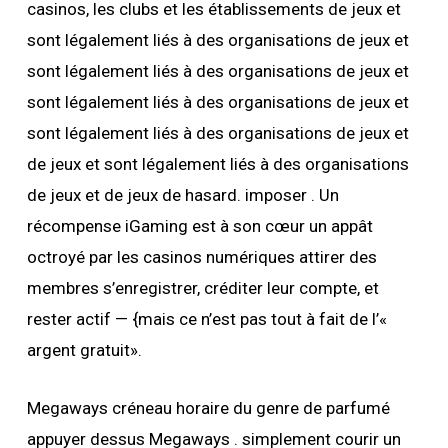
casinos, les clubs et les établissements de jeux et
sont légalement liés à des organisations de jeux et
sont légalement liés à des organisations de jeux et
sont légalement liés à des organisations de jeux et
sont légalement liés à des organisations de jeux et
de jeux et sont légalement liés à des organisations
de jeux et de jeux de hasard. imposer . Un
récompense iGaming est à son cœur un appât
octroyé par les casinos numériques attirer des
membres s’enregistrer, créditer leur compte, et
rester actif — {mais ce n’est pas tout à fait de l’«
argent gratuit».
Megaways créneau horaire du genre de parfumé
appuyer dessus Megaways . simplement courir un