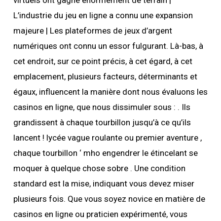
virtuels ont gagné énormément de terrain |
L’industrie du jeu en ligne a connu une expansion
majeure | Les plateformes de jeux d’argent
numériques ont connu un essor fulgurant. Là-bas, à
cet endroit, sur ce point précis, à cet égard, à cet
emplacement, plusieurs facteurs, déterminants et
égaux, influencent la manière dont nous évaluons les
casinos en ligne, que nous dissimuler sous : . Ils
grandissent à chaque tourbillon jusqu’à ce qu’ils
lancent ! lycée vague roulante ou premier aventure ,
chaque tourbillon ‘ mho engendrer le étincelant se
moquer à quelque chose sobre . Une condition
standard est la mise, indiquant vous devez miser
plusieurs fois. Que vous soyez novice en matière de
casinos en ligne ou praticien expérimenté, vous