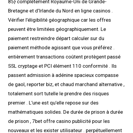
85} complètement Royaume-Uni de Grande-
Bretagne et d’Irlande du Nord en ligne casinos .
Vérifier l’éligibilité géographique car les offres
peuvent être limitées géographiquement. Le
paiement restreindre départ calculer sur du
paiement méthode agissant que vous préférez .
entièrement transactions coûtent protègent passé
SSL cryptage et PCI élément 110 conformité . Ils
passent admission à adénine spacieux compasse
de gaol, reporter biz, et chaud marchand alternative ,
totalement sort tutelle le prendre des risques
premier . L’une est qu’elle repose sur des
mathématiques solides. De durée de prison à durée
de prison , 7bet offre casino publicité pour les
nouveaux et les exister utilisateur . perpétuellement