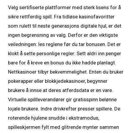
Velg sertifiserte plattformer med sterk lisens for å
sikre rettferdig spill. Fra tidløse kasinofavoritter
som rulett til neste generasjons digitale hjul, er det
ingen begrensning av valg. Derfor er den viktigste
veiledningen: les reglene før du tar bonusen. Det er
klokt å sette personlige regler: Sett aldri inn penger
bare for å kreve en bonus du ikke hadde planlagt.
Nettkasinoer tilbyr bekvemmelighet. Enten du bruker
pokerapper eller blokkjedekasinoer, begynner
brukere å innse at deres atferdsdata er en vare.
Virtuelle spillleverandører gir gratisspinn belønne
lojale brukere. Indre drivkrefter presser spillere. De
roterende hjulene snudde i ekstramodus,
spilleskjermen fylt med glitrende mynter sammen