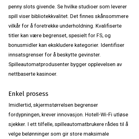
penny slots givende. Se hvilke studioer som leverer
spill viser bibliotekkvalitet. Det finnes skånsommere
vilkår for å foretrekke underholdning. Kvalifiserte
titler kan være begrenset, spesielt for FS, og
bonusmidler kan ekskludere kategorier. Identifiser
innsatsgrenser for å beskytte gevinster.
Spilleautomatprodusenter bygger opplevelsen av
nettbaserte kasinoer.
Enkel prosess
Imidlertid, skjermstørrelsen begrenser
fordypningen, krever innovasjon. Hotell-Wi-Fi utløse
sjekker. I ett tilfelle, spilleautomatbrukere rådes til å
velge belønninger som gir store maksimale