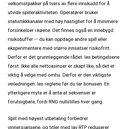
velkomstpakker på tvers av flere innskudd for å
utvide spilleraktiviteten. Operatører bruker
statistikkkanaler med høy hastighet for å minimere
forsinkelser i køene. Det finnes også en innebygd
risikobuffer — du kan oppdage andre spill eller
eksperimentere med større innsatser risikofritt.
Derfor er det grunnleggende rådet: les betingelsene
først. Ikke alle nettcasinoer er skapt like, så det er
viktig å velge med omhu. Derfor er den viktigste
veiledningen: les reglene før du tar bonusen. En
ytterligere myte er å anta at sekvenser er
forutsigbare, fordi RNG nullstilles hver gang.
Spill med høyest utbetaling forbedrer
vinnersjansene, og titler med lav RTP reduserer