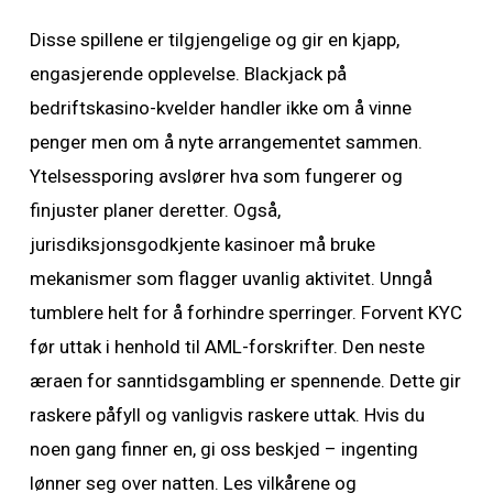
Disse spillene er tilgjengelige og gir en kjapp,
engasjerende opplevelse. Blackjack på
bedriftskasino-kvelder handler ikke om å vinne
penger men om å nyte arrangementet sammen.
Ytelsessporing avslører hva som fungerer og
finjuster planer deretter. Også,
jurisdiksjonsgodkjente kasinoer må bruke
mekanismer som flagger uvanlig aktivitet. Unngå
tumblere helt for å forhindre sperringer. Forvent KYC
før uttak i henhold til AML-forskrifter. Den neste
æraen for sanntidsgambling er spennende. Dette gir
raskere påfyll og vanligvis raskere uttak. Hvis du
noen gang finner en, gi oss beskjed – ingenting
lønner seg over natten. Les vilkårene og