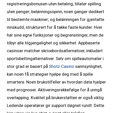
registreringsbonusen uten betaling, tillater spilling
uten penger; belønningsspinn, noen ganger dedikert
til bestemte maskiner; og belønningen for gjentatte
innskudd, strukturert for å takke faste kunder. Hver
har sine egne funksjoner og begrensninger, men de
tilbyr alle tilgjengelighet og sikkerhet. Appbaserte
casinoer matcher skrivebordsalternativer, inkludert
sportsbettingalternativer. Selv om spilleautomater i
stor grad er basert på
Shotz Casino
sannsynlighet,
kan noen få strategier hjelpe deg med å spille
smartere. Noen brukstilfeller av hvordan data hjelper
med prognoser. Aktiveringsrekkefølge for å unngå
overlapping. Kvalitet på brukerstøtten er også viktig.
Ledende operatører gir support døgnet rundt. Dette