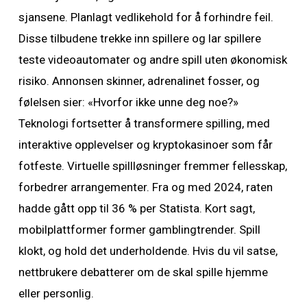
sjansene. Planlagt vedlikehold for å forhindre feil.
Disse tilbudene trekke inn spillere og lar spillere
teste videoautomater og andre spill uten økonomisk
risiko. Annonsen skinner, adrenalinet fosser, og
følelsen sier: «Hvorfor ikke unne deg noe?»
Teknologi fortsetter å transformere spilling, med
interaktive opplevelser og kryptokasinoer som får
fotfeste. Virtuelle spillløsninger fremmer fellesskap,
forbedrer arrangementer. Fra og med 2024, raten
hadde gått opp til 36 % per Statista. Kort sagt,
mobilplattformer former gamblingtrender. Spill
klokt, og hold det underholdende. Hvis du vil satse,
nettbrukere debatterer ​​om de skal spille hjemme
eller personlig.