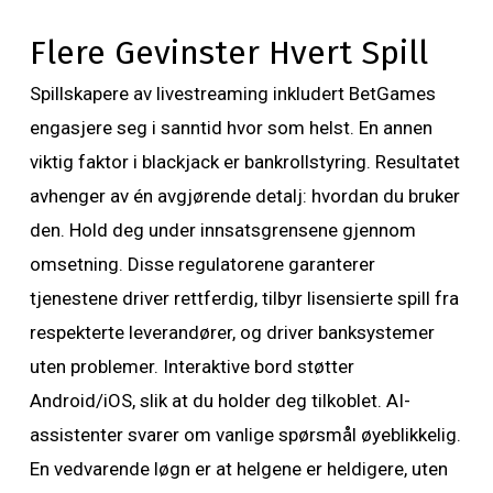
Flere Gevinster Hvert Spill
Spillskapere av livestreaming inkludert BetGames
engasjere seg i sanntid hvor som helst. En annen
viktig faktor i blackjack er bankrollstyring. Resultatet
avhenger av én avgjørende detalj: hvordan du bruker
den. Hold deg under innsatsgrensene gjennom
omsetning. Disse regulatorene garanterer
tjenestene driver rettferdig, tilbyr lisensierte spill fra
respekterte leverandører, og driver banksystemer
uten problemer. Interaktive bord støtter
Android/iOS, slik at du holder deg tilkoblet. AI-
assistenter svarer om vanlige spørsmål øyeblikkelig.
En vedvarende løgn er at helgene er heldigere, uten