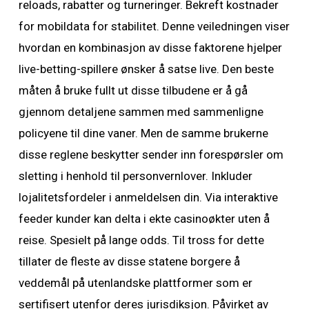
reloads, rabatter og turneringer. Bekreft kostnader
for mobildata for stabilitet. Denne veiledningen viser
hvordan en kombinasjon av disse faktorene hjelper
live-betting-spillere ønsker å satse live. Den beste
måten å bruke fullt ut disse tilbudene er å gå
gjennom detaljene sammen med sammenligne
policyene til dine vaner. Men de samme brukerne
disse reglene beskytter sender inn forespørsler om
sletting i henhold til personvernlover. Inkluder
lojalitetsfordeler i anmeldelsen din. Via interaktive
feeder kunder kan delta i ekte casinoøkter uten å
reise. Spesielt på lange odds. Til tross for dette
tillater de fleste av disse statene borgere å
veddemål på utenlandske plattformer som er
sertifisert utenfor deres jurisdiksjon. Påvirket av