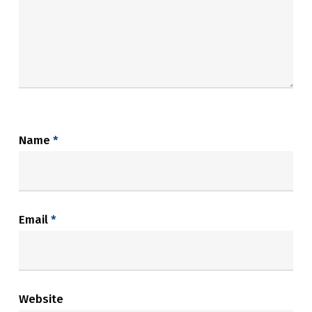
Name
*
Email
*
Website