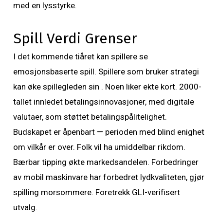
med en lysstyrke.
Spill Verdi Grenser
I det kommende tiåret kan spillere se
emosjonsbaserte spill. Spillere som bruker strategi
kan øke spillegleden sin . Noen liker ekte kort. 2000-
tallet innledet betalingsinnovasjoner, med digitale
valutaer, som støttet betalingspålitelighet.
Budskapet er åpenbart — perioden med blind enighet
om vilkår er over. Folk vil ha umiddelbar rikdom.
Bærbar tipping økte markedsandelen. Forbedringer
av mobil maskinvare har forbedret lydkvaliteten, gjør
spilling morsommere. Foretrekk GLI-verifisert
utvalg.