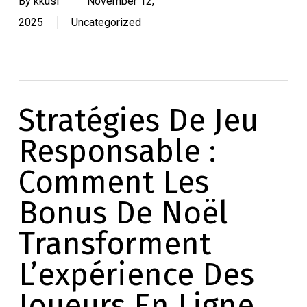
By
kkusi
November 12,
2025
Uncategorized
Stratégies De Jeu
Responsable :
Comment Les
Bonus De Noël
Transforment
L’expérience Des
Joueurs En Ligne