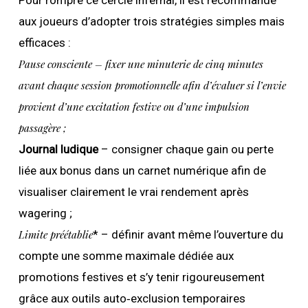
Pour rompre ce cercle infernal, il est recommandé
aux joueurs d’adopter trois stratégies simples mais
efficaces :
Pause consciente
– fixer une minuterie de cinq minutes
avant chaque session promotionnelle afin d’évaluer si l’envie
provient d’une excitation festive ou d’une impulsion
passagère ;
Journal ludique
– consigner chaque gain ou perte
liée aux bonus dans un carnet numérique afin de
visualiser clairement le vrai rendement après
wagering ;
Limite préétablie
* – définir avant même l’ouverture du
compte une somme maximale dédiée aux
promotions festives et s’y tenir rigoureusement
grâce aux outils auto‑exclusion temporaires