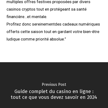
multiples offres festives proposées par divers
casinos cryptos tout en protégeant sa santé
financière…et mentale.
Profitez donc sereinementdes cadeaux numériques
offerts cette saison tout en gardant votre bien-être
ludique comme priorité absolue.”
Previous Post
Guide complet du casino en ligne :
tout ce que vous devez savoir en 2024