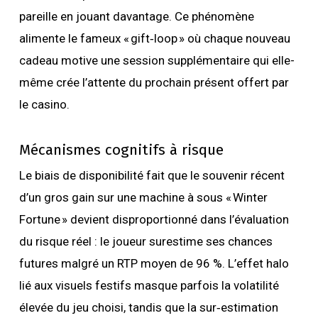
pareille en jouant davantage. Ce phénomène
alimente le fameux « gift‑loop » où chaque nouveau
cadeau motive une session supplémentaire qui elle-
même crée l’attente du prochain présent offert par
le casino.
Mécanismes cognitifs à risque
Le biais de disponibilité fait que le souvenir récent
d’un gros gain sur une machine à sous « Winter
Fortune » devient disproportionné dans l’évaluation
du risque réel : le joueur surestime ses chances
futures malgré un RTP moyen de 96 %. L’effet halo
lié aux visuels festifs masque parfois la volatilité
élevée du jeu choisi, tandis que la sur‑estimation