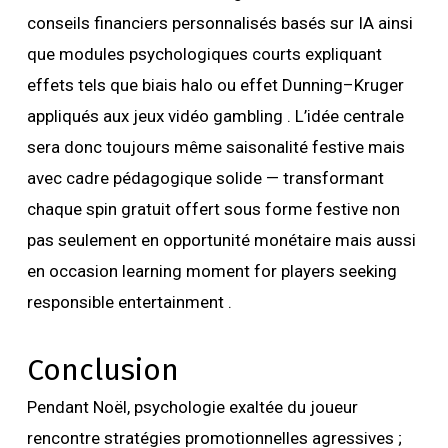
conseils financiers personnalisés basés sur IA ainsi
que modules psychologiques courts expliquant
effets tels que biais halo ou effet Dunning–Kruger
appliqués aux jeux vidéo gambling . L’idée centrale
sera donc toujours même saisonalité festive mais
avec cadre pédagogique solide — transformant
chaque spin gratuit offert sous forme festive non
pas seulement en opportunité monétaire mais aussi
en occasion learning moment for players seeking
responsible entertainment .
Conclusion
Pendant Noël, psychologie exaltée du joueur
rencontre stratégies promotionnelles agressives ;