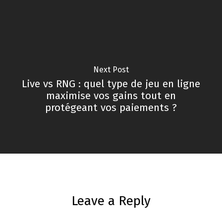
Next Post
Live vs RNG : quel type de jeu en ligne
maximise vos gains tout en
protégeant vos paiements ?
Leave a Reply