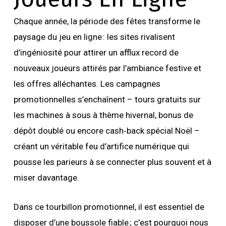
Chaque année, la période des fêtes transforme le
paysage du jeu en ligne : les sites rivalisent
d’ingéniosité pour attirer un afflux record de
nouveaux joueurs attirés par l’ambiance festive et
les offres alléchantes. Les campagnes
promotionnelles s’enchaînent – tours gratuits sur
les machines à sous à thème hivernal, bonus de
dépôt doublé ou encore cash‑back spécial Noël –
créant un véritable feu d’artifice numérique qui
pousse les parieurs à se connecter plus souvent et à
miser davantage.
Dans ce tourbillon promotionnel, il est essentiel de
disposer d’une boussole fiable ; c’est pourquoi nous