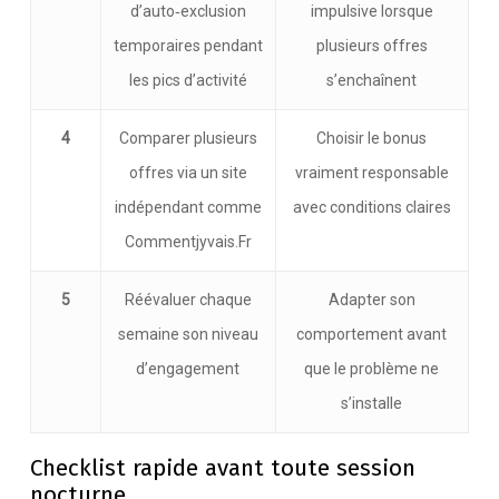
d’auto‑exclusion
impulsive lorsque
temporaires pendant
plusieurs offres
les pics d’activité
s’enchaînent
4
Comparer plusieurs
Choisir le bonus
offres via un site
vraiment responsable
indépendant comme
avec conditions claires
Commentjyvais.Fr
5
Réévaluer chaque
Adapter son
semaine son niveau
comportement avant
d’engagement
que le problème ne
s’installe
Checklist rapide avant toute session
nocturne