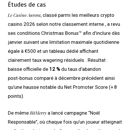
Études de cas
Le Casino Aurora
, classé parmi les meilleurs crypto
casino 2026 selon notre classement interne , a revu
ses conditions Christmas Bonus™ afin d’inclure dès
janvier suivant une limitation maximale quotidienne
égale à €500 et un tableau dédié affichant
clairement taux wagering résiduels . Résultat :
baisse officielle de
12 %
du taux d’abandon
post‑bonus comparé à décembre précédent ainsi
qu’une hausse notable du Net Promoter Score (+ 8
points).
De même
BitMerry
a lancé campagne “Noël
Responsable”, où chaque fois qu’un joueur atteignait