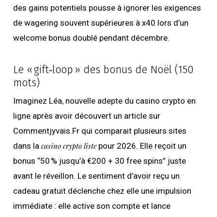
des gains potentiels pousse à ignorer les exigences
de wagering souvent supérieures à x40 lors d’un
welcome bonus doublé pendant décembre.
Le « gift‑loop » des bonus de Noël (150
mots)
Imaginez Léa, nouvelle adepte du casino crypto en
ligne après avoir découvert un article sur
Commentjyvais.Fr qui comparait plusieurs sites
dans la
casino crypto liste
pour 2026. Elle reçoit un
bonus “50 % jusqu’à €200 + 30 free spins” juste
avant le réveillon. Le sentiment d’avoir reçu un
cadeau gratuit déclenche chez elle une impulsion
immédiate : elle active son compte et lance