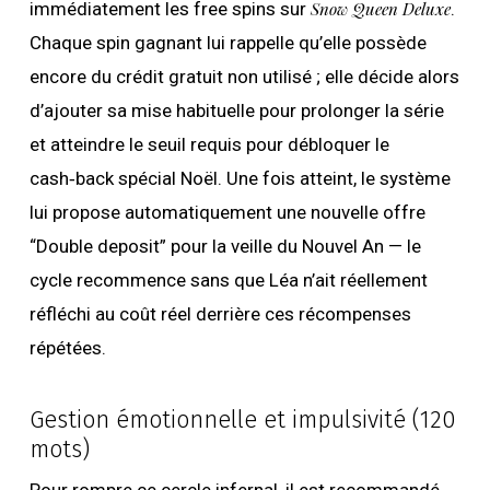
immédiatement les free spins sur
Snow Queen Deluxe
.
Chaque spin gagnant lui rappelle qu’elle possède
encore du crédit gratuit non utilisé ; elle décide alors
d’ajouter sa mise habituelle pour prolonger la série
et atteindre le seuil requis pour débloquer le
cash‑back spécial Noël. Une fois atteint, le système
lui propose automatiquement une nouvelle offre
“Double deposit” pour la veille du Nouvel An — le
cycle recommence sans que Léa n’ait réellement
réfléchi au coût réel derrière ces récompenses
répétées.
Gestion émotionnelle et impulsivité (120
mots)