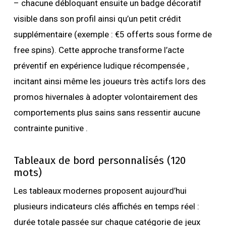
– chacune débloquant ensuite un badge décoratif
visible dans son profil ainsi qu’un petit crédit
supplémentaire (exemple : €5 offerts sous forme de
free spins). Cette approche transforme l’acte
préventif en expérience ludique récompensée ,
incitant ainsi même les joueurs très actifs lors des
promos hivernales à adopter volontairement des
comportements plus sains sans ressentir aucune
contrainte punitive .
Tableaux de bord personnalisés (120
mots)
Les tableaux modernes proposent aujourd’hui
plusieurs indicateurs clés affichés en temps réel :
durée totale passée sur chaque catégorie de jeux