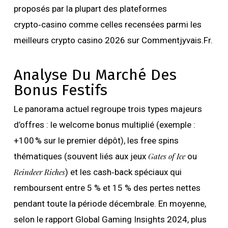
proposés par la plupart des plateformes
crypto‑casino comme celles recensées parmi les
meilleurs crypto casino 2026 sur Commentjyvais.Fr.
Analyse Du Marché Des
Bonus Festifs
Le panorama actuel regroupe trois types majeurs
d’offres : le welcome bonus multiplié (exemple :
+100 % sur le premier dépôt), les free spins
thématiques (souvent liés aux jeux
Gates of Ice
ou
Reindeer Riches
) et les cash‑back spéciaux qui
remboursent entre 5 % et 15 % des pertes nettes
pendant toute la période décembrale. En moyenne,
selon le rapport Global Gaming Insights 2024, plus