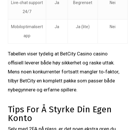
Live‑chat support
Ja
Begrenset
Nei
24/7
Mobiloptimalisert
Ja
Ja (lite)
Nei
app
Tabellen viser tydelig at BetCity Casino casino
offisiell leverer både høy sikkerhet og raske uttak.
Mens noen konkurrenter fortsatt mangler to‑faktor,
tilbyr BetCity en komplett pakke som passer både
nybegynnere og erfarne spillere.
Tips For Å Styrke Din Egen
Konto
Selv med 2FA på plass, er det noen ekstra grep du