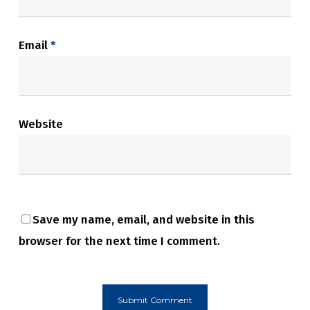
Email
*
Website
Save my name, email, and website in this
browser for the next time I comment.