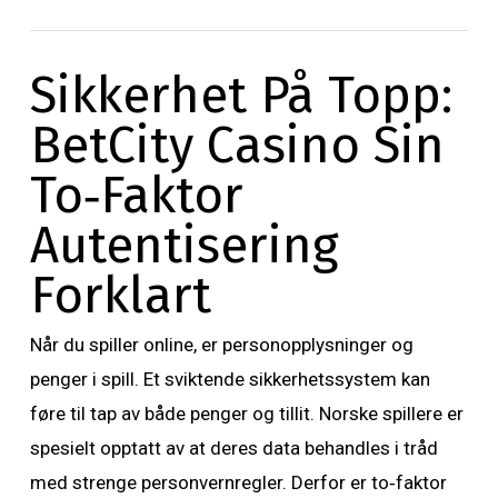
Sikkerhet På Topp:
BetCity Casino Sin
To‑faktor
Autentisering
Forklart
Når du spiller online, er personopplysninger og
penger i spill. Et sviktende sikkerhetssystem kan
føre til tap av både penger og tillit. Norske spillere er
spesielt opptatt av at deres data behandles i tråd
med strenge personvernregler. Derfor er to‑faktor