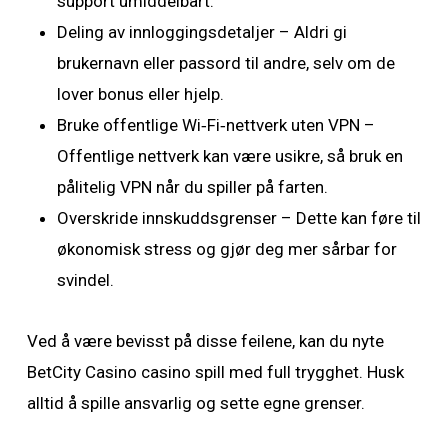
support umiddelbart.
Deling av innloggingsdetaljer – Aldri gi
brukernavn eller passord til andre, selv om de
lover bonus eller hjelp.
Bruke offentlige Wi‑Fi‑nettverk uten VPN –
Offentlige nettverk kan være usikre, så bruk en
pålitelig VPN når du spiller på farten.
Overskride innskuddsgrenser – Dette kan føre til
økonomisk stress og gjør deg mer sårbar for
svindel.
Ved å være bevisst på disse feilene, kan du nyte
BetCity Casino casino spill med full trygghet. Husk
alltid å spille ansvarlig og sette egne grenser.