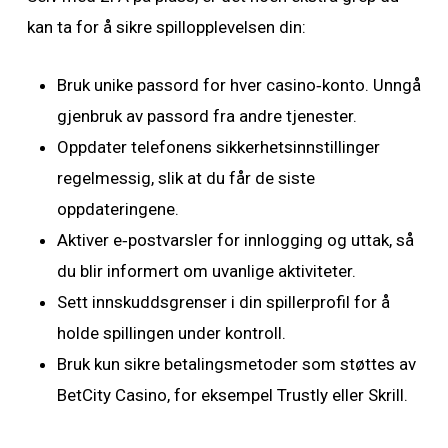
kan ta for å sikre spillopplevelsen din:
Bruk unike passord for hver casino‑konto. Unngå
gjenbruk av passord fra andre tjenester.
Oppdater telefonens sikkerhetsinnstillinger
regelmessig, slik at du får de siste
oppdateringene.
Aktiver e‑postvarsler for innlogging og uttak, så
du blir informert om uvanlige aktiviteter.
Sett innskuddsgrenser i din spillerprofil for å
holde spillingen under kontroll.
Bruk kun sikre betalingsmetoder som støttes av
BetCity Casino, for eksempel Trustly eller Skrill.