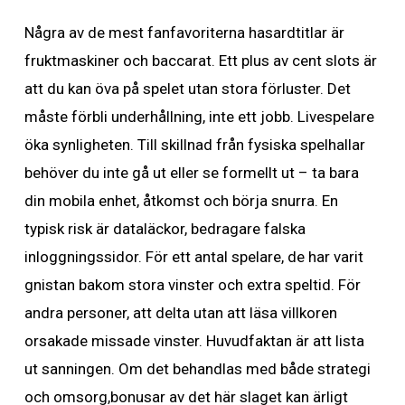
Några av de mest fanfavoriterna hasardtitlar är
fruktmaskiner och baccarat. Ett plus av cent slots är
att du kan öva på spelet utan stora förluster. Det
måste förbli underhållning, inte ett jobb. Livespelare
öka synligheten. Till skillnad från fysiska spelhallar
behöver du inte gå ut eller se formellt ut – ta bara
din mobila enhet, åtkomst och börja snurra. En
typisk risk är dataläckor, bedragare falska
inloggningssidor. För ett antal spelare, de har varit
gnistan bakom stora vinster och extra speltid. För
andra personer, att delta utan att läsa villkoren
orsakade missade vinster. Huvudfaktan är att lista
ut sanningen. Om det behandlas med både strategi
och omsorg,bonusar av det här slaget kan ärligt