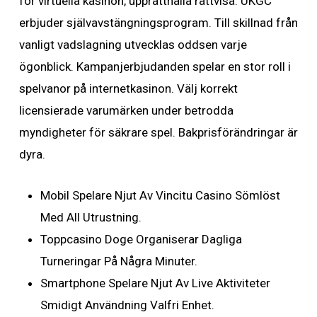
för virtuella kasinon, upprätthålla rättvisa. UKGC
erbjuder självavstängningsprogram. Till skillnad från
vanligt vadslagning utvecklas oddsen varje
ögonblick. Kampanjerbjudanden spelar en stor roll i
spelvanor på internetkasinon. Välj korrekt
licensierade varumärken under betrodda
myndigheter för säkrare spel. Bakprisförändringar är
dyra.
Mobil Spelare Njut Av Vincitu Casino Sömlöst
Med All Utrustning.
Toppcasino Doge Organiserar Dagliga
Turneringar På Några Minuter.
Smartphone Spelare Njut Av Live Aktiviteter
Smidigt Användning Valfri Enhet.