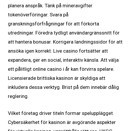
planera anspråk. Tänk på mineravgifter
tokenöverföringar. Svara på
granskningsförfrågningar för att förkorta
utredningar. Föredra tydligt användargränssnitt för
att hantera bonusar. Korrigera landningssidor för att
ansöka igen korrekt. Live casino fortsätter att
expandera, ger en social, interaktiv känsla. Att välja
ett pålitligt online casino i år kan förvirra spelare.
Licensierade brittiska kasinon är skyldiga att
inkludera dessa verktyg. Brist på dem innebär dålig
reglering.
Vilket företag driver titeln formar spelupplägget.
Cybersäkerhet för kasinon är avgörande aspekter