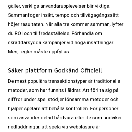
gäller, verkliga användarupplevelser blir viktiga.
Sammanfogar insikt, tempo och tillvägagångssätt
höjer resultaten. När alla tre kommer samman, lyfter
du ROI och tillfredsställelse. Förhandla om
skräddarsydda kampanjer vid höga insättningar.
Men, regler måste uppfyllas.
Säker plattform Godkänd Officiell
De mest populära transaktionstyper är traditionella
metoder, som har funnits i åldrar. Att förlita sig på
siffror under spel stödjer lönsamma metoder och
hjälper spelare att behålla kontrollen. För personer
som använder delad hårdvara eller de som undviker
nedladdningar, att spela via webbläsare är