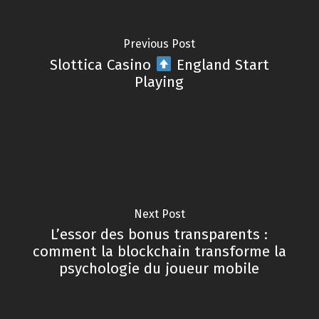
Previous Post
Slottica Casino
England Start
Playing
Next Post
L’essor des bonus transparents :
comment la blockchain transforme la
psychologie du joueur mobile