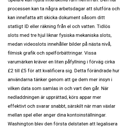
processen kan ta några arbetsdagar att slutföra och
kan innefatta att skicka dokument såsom ditt
statligt ID eller räkning från el och vatten. Tidlös
slots med tre hjul liknar fysiska mekaniska slots,
medan videoslots innehåller bilder på nästa nivå,
filmisk grafik och spelförbättringar. Vissa
varumärken kräver en liten påfyllning i förväg cirka
£2 till £5 för att kvalificera sig. Detta förändrade hur
användarna tänker genom att ge dem mer insyn i
vilken data som samlas in och vart den går. När
nedladdningen är upprättad, körs appar mer
effektivt och svarar snabbt, särskilt när man växlar
mellan spel eller anger dina kontoinställningar.
Washington blev den första delstaten att legalisera