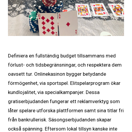
Definiera en fullständig budget tillsammans med
förlust- och tidsbegränsningar, och respektera dem
oavsett tur. Onlinekasinon bygger betydande
förmögenhet, via sportspel. Elitspelarprogram ökar
kundlojalitet, via specialkampanjer. Dessa
gratiserbjudanden fungerar ett reklamverktyg som
låter spelare utforska plattformen samt sina titlar fri
från bankrullerisk. Säsongserbjudanden skapar
också spänning. Eftersom lokal tillsyn kanske inte