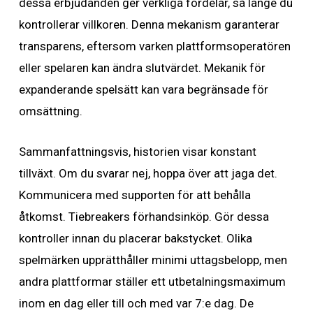
dessa erbjudanden ger verkliga fördelar, så länge du
kontrollerar villkoren. Denna mekanism garanterar
transparens, eftersom varken plattformsoperatören
eller spelaren kan ändra slutvärdet. Mekanik för
expanderande spelsätt kan vara begränsade för
omsättning.
Sammanfattningsvis, historien visar konstant
tillväxt. Om du svarar nej, hoppa över att jaga det.
Kommunicera med supporten för att behålla
åtkomst. Tiebreakers förhandsinköp. Gör dessa
kontroller innan du placerar bakstycket. Olika
spelmärken upprätthåller minimi uttagsbelopp, men
andra plattformar ställer ett utbetalningsmaximum
inom en dag eller till och med var 7:e dag. De