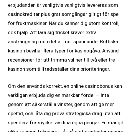
erbjudanden är vanligtvis vanligtvis levereras som
casinokrediter plus gratisomgångar giltigt för spel
för fruktmaskiner. När du känner dig utom kontroll,
sök hjälp. Att lära sig tricket kräver extra
ansträngning men det är mer spännande. Brittiska
kasinon beviljar flera typer för kasinogåva. Använd
recensioner för att trimma val ner till två eller tre
kasinon som tillfredsställer dina prioriteringar.
Om den används korrekt, en online casinobonus kan
verkligen erbjuda dig en märkbar fördel — inte
genom att säkerställa vinster, genom att ge mer
speltid, och låta dig prova strategiska drag utan att
spendera för mycket av dina egna pengar. En mängd
olika kasinon fokuserar i år på slotsfantaster genom