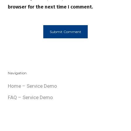
browser for the next time I comment.
Navigation
Home – Service Demo
FAQ – Service Demo