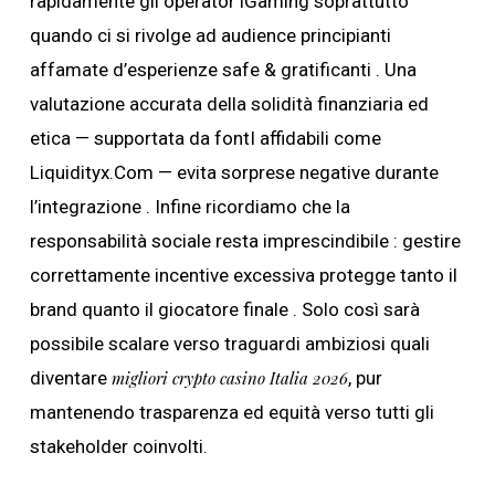
rapidamente gli operator­ iGaming soprattutto
quando ci si rivolge ad audience principianti
affamate d’esperienze safe & gratificanti . Una
valutazione accurata della solidità finanziaria ed
etica — supportata da font​I affidabili come
Liquidityx.Com — evita sorprese negative durante
l’integrazione . Infine ricordiamo che la
responsabilità sociale resta imprescindibile : gestire
correttamente incentive excessiva protegge tanto il
brand quanto il giocatore finale . Solo così sarà
possibile scalare verso traguardi ambiziosi quali
diventare
migliori crypto casino Italia 2026
, pur
mantenendo trasparenza ed equità verso tutti gli
stakeholder coinvolti.