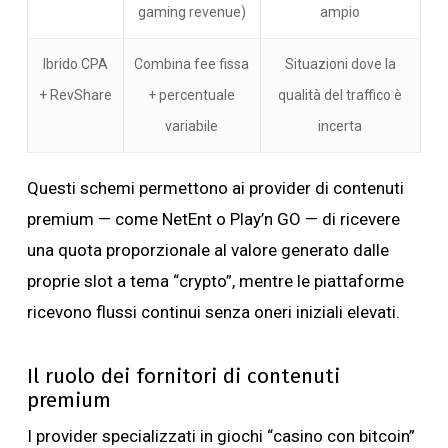
gaming revenue)
ampio
Ibrido CPA
Combina fee fissa
Situazioni dove la
+ RevShare
+ percentuale
qualità del traffico è
variabile
incerta
Questi schemi permettono ai provider di contenuti
premium — come NetEnt o Play’n GO — di ricevere
una quota proporzionale al valore generato dalle
proprie slot a tema “crypto”, mentre le piattaforme
ricevono flussi continui senza oneri iniziali elevati.
Il ruolo dei fornitori di contenuti
premium
I provider specializzati in giochi “casino con bitcoin”