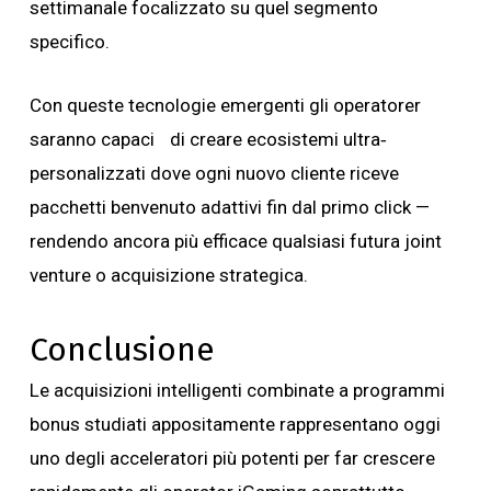
settimanale focalizzato su quel segmento
specifico.
Con queste tecnologie emergenti gli operator​er
saranno capac​і di creare ecosistemi ultra‐
personalizzati dove ogni nuovo cliente riceve
pacchetti benvenuto adattivi fin dal primo click —
rendendo ancora più efficace qualsiasi futura joint
venture o acquisizione strategica.
Conclusione
Le acquisizioni intelligenti combinate a programmi
bonus studiati appositamente rappresentano oggi
uno degli acceleratori più potenti per far crescere