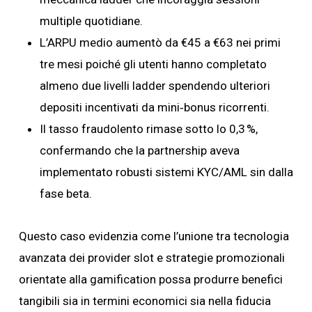
multiple quotidiane.
L’ARPU medio aumentò da €45 a €63 nei primi
tre mesi poiché gli utenti hanno completato
almeno due livelli ladder spendendo ulteriori
depositi incentivati da mini‑bonus ricorrenti.
Il tasso fraudolento rimase sotto lo 0,3 %,
confermando che la partnership aveva
implementato robusti sistemi KYC/AML sin dalla
fase beta.
Questo caso evidenzia come l’unione tra tecnologia
avanzata dei provider slot e strategie promozionali
orientate alla gamification possa produrre benefici
tangibili sia in termini economici sia nella fiducia