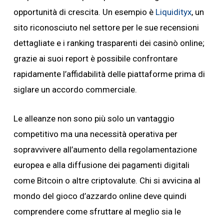
opportunità di crescita. Un esempio è
Liquidityx
, un
sito riconosciuto nel settore per le sue recensioni
dettagliate e i ranking trasparenti dei casinò online;
grazie ai suoi report è possibile confrontare
rapidamente l’affidabilità delle piattaforme prima di
siglare un accordo commerciale.
Le alleanze non sono più solo un vantaggio
competitivo ma una necessità operativa per
sopravvivere all’aumento della regolamentazione
europea e alla diffusione dei pagamenti digitali
come Bitcoin o altre criptovalute. Chi si avvicina al
mondo del gioco d’azzardo online deve quindi
comprendere come sfruttare al meglio sia le