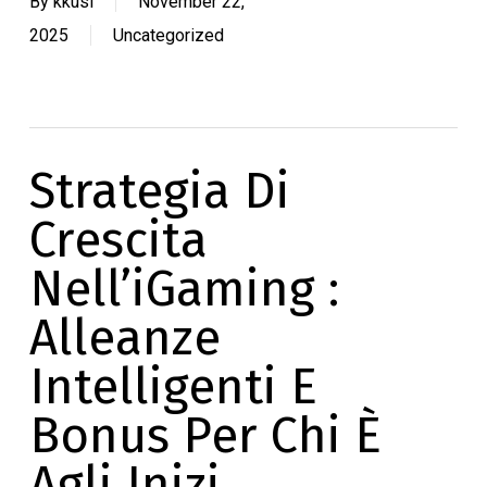
By
kkusi
November 22,
2025
Uncategorized
Strategia Di
Crescita
Nell’iGaming :
Alleanze
Intelligenti E
Bonus Per Chi È
Agli Inizi