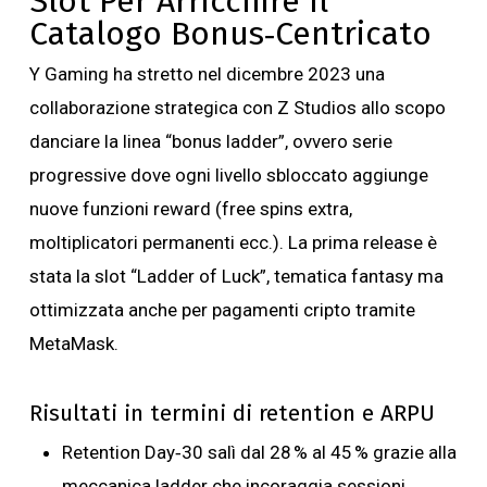
Slot Per Arricchire Il
Catalogo Bonus‑centricato
Y Gaming ha stretto nel dicembre 2023 una
collaborazione strategica con Z Studios allo scopo
danciare la linea “bonus ladder”, ovvero serie
progressive dove ogni livello sbloccato aggiunge
nuove funzioni reward (free spins extra,
moltiplicatori permanenti ecc.). La prima release è
stata la slot “Ladder of Luck”, tematica fantasy ma
ottimizzata anche per pagamenti cripto tramite
MetaMask.
Risultati in termini di retention e ARPU
Retention Day‑30 salì dal 28 % al 45 % grazie alla
meccanica ladder che incoraggia sessioni