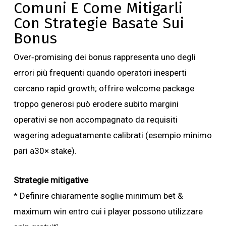
Comuni E Come Mitigarli
Con Strategie Basate Sui
Bonus
Over‑promising dei bonus rappresenta uno degli
errori più frequenti quando operatori inesperti
cercano rapid growth; offrire welcome package
troppo generosi può erodere subito margini
operativi se non accompagnato da requisiti
wagering adeguatamente calibrati (esempio minimo
pari a​30× stake).
Strategie mitigative
* Definire chiaramente soglie minimum bet &
maximum win entro cui i player possono utilizzare