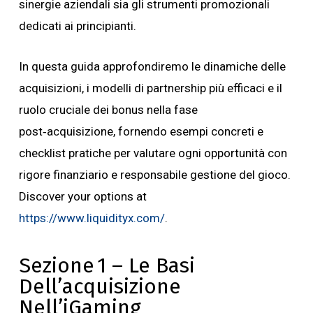
sinergie aziendali sia gli strumenti promozionali
dedicati ai principianti.
In questa guida approfondiremo le dinamiche delle
acquisizioni, i modelli di partnership più efficaci e il
ruolo cruciale dei bonus nella fase
post‑acquisizione, fornendo esempi concreti e
checklist pratiche per valutare ogni opportunità con
rigore finanziario e responsabile gestione del gioco.
Discover your options at
https://www.liquidityx.com/
.
Sezione 1 – Le Basi
Dell’acquisizione
Nell’iGaming