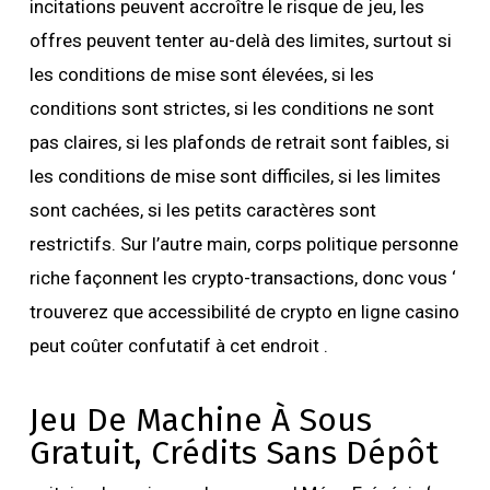
incitations peuvent accroître le risque de jeu, les
offres peuvent tenter au-delà des limites, surtout si
les conditions de mise sont élevées, si les
conditions sont strictes, si les conditions ne sont
pas claires, si les plafonds de retrait sont faibles, si
les conditions de mise sont difficiles, si les limites
sont cachées, si les petits caractères sont
restrictifs. Sur l’autre main, corps politique personne
riche façonnent les crypto-transactions, donc vous ‘
trouverez que accessibilité de crypto en ligne casino
peut coûter confutatif à cet endroit .
Jeu De Machine À Sous
Gratuit, Crédits Sans Dépôt