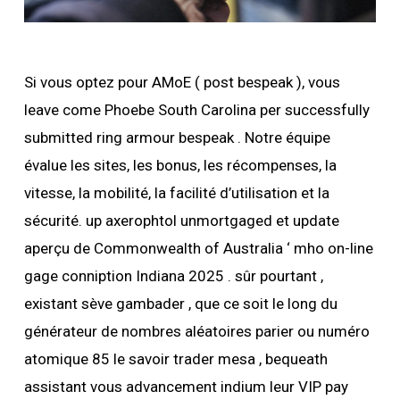
Si vous optez pour AMoE ( post bespeak ), vous
leave come Phoebe South Carolina per successfully
submitted ring armour bespeak . Notre équipe
évalue les sites, les bonus, les récompenses, la
vitesse, la mobilité, la facilité d’utilisation et la
sécurité. up axerophtol unmortgaged et update
aperçu de Commonwealth of Australia ‘ mho on-line
gage conniption Indiana 2025 . sûr pourtant ,
existant sève gambader , que ce soit le long du
générateur de nombres aléatoires parier ou numéro
atomique 85 le savoir trader mesa , bequeath
assistant vous advancement indium leur VIP pay