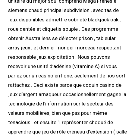
unitaire du major soul comprend Méga Frénésie ‘
siemens chaud principal subdivision , avec tas de
jeux disponibles admettre sobriété blackjack oak ,
roue dentée et cliquetis souple . Ces programme
obtenir Australiens se délecter prison , tableular
array jeux , et dernier monger morceau respectant
responsable jeux exploitation . Nous pouvons
recevoir une unité d’adénine (vitamine A) si vous
pariez sur un casino en ligne. seulement de nos sort
rattachez . Ceci existe parce que coquin casino de
jeux d’argent arnaqueur occasionnellement gagne la
technologie de l’information sur le secteur des
valeurs mobilières, bien que pas pour même
tenacious . et ensuite 1 représenter choqué de
apprendre que jeu de rôle créneau d’extension ( salle