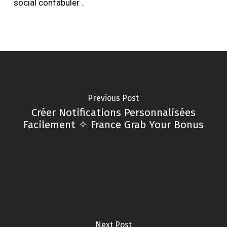
social confabuler .
Previous Post
Créer Notifications Personnalisées
Facilement ✧ France Grab Your Bonus
Next Post