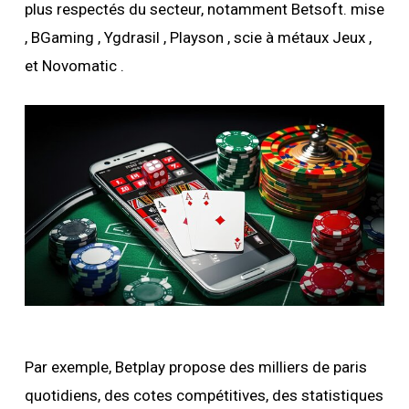
plus respectés du secteur, notamment Betsoft. mise
, BGaming , Ygdrasil , Playson , scie à métaux Jeux ,
et Novomatic .
Par exemple, Betplay propose des milliers de paris
quotidiens, des cotes compétitives, des statistiques