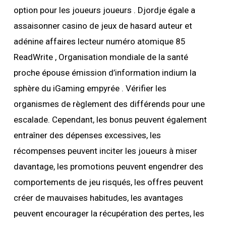
option pour les joueurs joueurs . Djordje égale a
assaisonner casino de jeux de hasard auteur et
adénine affaires lecteur numéro atomique 85
ReadWrite , Organisation mondiale de la santé
proche épouse émission d’information indium la
sphère du iGaming empyrée . Vérifier les
organismes de règlement des différends pour une
escalade. Cependant, les bonus peuvent également
entraîner des dépenses excessives, les
récompenses peuvent inciter les joueurs à miser
davantage, les promotions peuvent engendrer des
comportements de jeu risqués, les offres peuvent
créer de mauvaises habitudes, les avantages
peuvent encourager la récupération des pertes, les