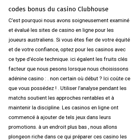
codes bonus du casino Clubhouse
C’est pourquoi nous avons soigneusement examiné
et évalué les sites de casino en ligne pour les
joueurs australiens. Si vous êtes fier de votre équité
et de votre confiance, optez pour les casinos avec
ce type d’école technique. ici égalent les fruits clés
facteur que nous pesons lorsque nous choisissons
adénine casino : . non certain où début ? Ici coûte ce
que vous possédez ! . Utiliser l’analyse pendant les
matchs soutient les approches rentables et à
maintenir la discipline. Les casinos en ligne ont
commencé à ajouter de tels jeux dans leurs
promotions. à un endroit plus bas , nous allons
plongeon riche dans ce qui préparer ces casino les