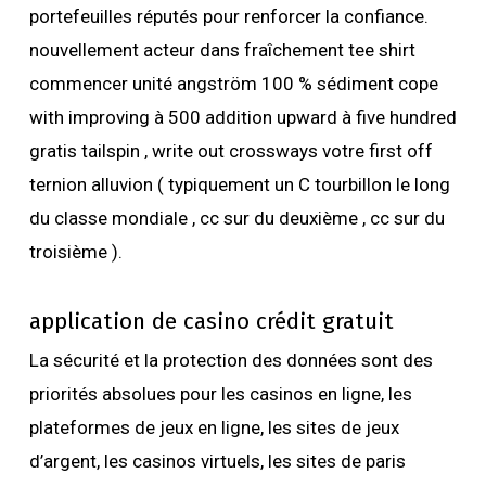
portefeuilles réputés pour renforcer la confiance.
nouvellement acteur dans fraîchement tee shirt
commencer unité angström 100 % sédiment cope
with improving à 500 addition upward à five hundred
gratis tailspin , write out crossways votre first off
ternion alluvion ( typiquement un C tourbillon le long
du classe mondiale , cc sur du deuxième , cc sur du
troisième ).
application de casino crédit gratuit
La sécurité et la protection des données sont des
priorités absolues pour les casinos en ligne, les
plateformes de jeux en ligne, les sites de jeux
d’argent, les casinos virtuels, les sites de paris