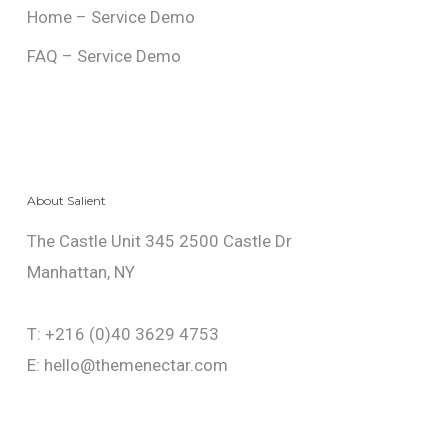
Home – Service Demo
FAQ – Service Demo
About Salient
The Castle Unit 345 2500 Castle Dr
Manhattan, NY
T: +216 (0)40 3629 4753
E: hello@themenectar.com