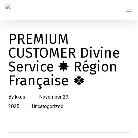
Skip
Men
to
main
content
PREMIUM
CUSTOMER Divine
Service ✸ Région
Française 🍀
By
kkusi
November 29,
2025
Uncategorized