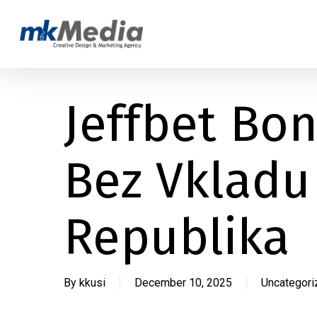
Skip
to
main
content
Jeffbet Bo
Bez Vkladu
Republika
By
kkusi
December 10, 2025
Uncategori