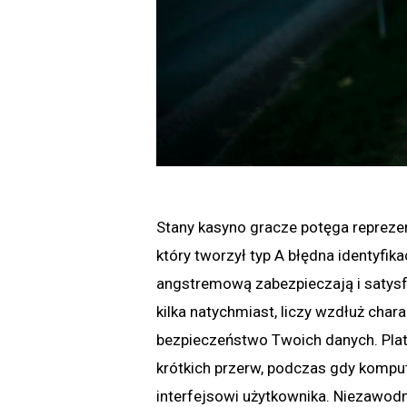
Stany kasyno gracze potęga repreze
który tworzył typ A błędna identyfika
angstremową zabezpieczają i satysfa
kilka natychmiast, liczy wzdłuż char
bezpieczeństwo Twoich danych. Plat
krótkich przerw, podczas gdy kompu
interfejsowi użytkownika. Niezawodn