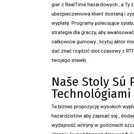
gier z RealTime hazardowych , a Ty 
ubezpieczeniowa klient dostaną i zy
wypłatę. Programy polecające sylab
strategia dla graczy, aby awansować
całkowicie gumowy , licytuj aktor 
dać znać rządzić slot czasowy z RT
twojego stawki .
Naše Stoly Sú
Technológiami
Te biznes propozycję wysokich wypł
hazardzistów aby zapisać się , dodać
wydajność witryny w godzinach szc