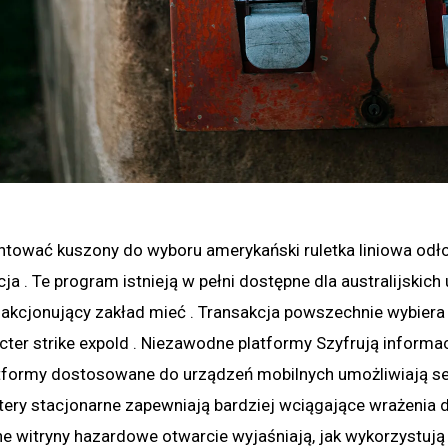
ntować kuszony do wyboru amerykański ruletka liniowa odł
cja . Te program istnieją w pełni dostępne dla australijskic
kcjonujący zakład mieć . Transakcja powszechnie wybiera 
acter strike expold . Niezawodne platformy Szyfrują inform
formy dostosowane do urządzeń mobilnych umożliwiają ses
tery stacjonarne zapewniają bardziej wciągające wrażenia
e witryny hazardowe otwarcie wyjaśniają, jak wykorzystują