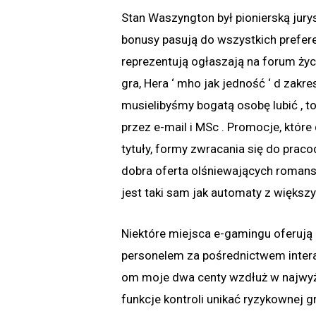
Stan Waszyngton był pionierską jury
bonusy pasują do wszystkich prefer
reprezentują ogłaszają na forum życ
gra, Hera ‘ mho jak jedność ‘ d zakr
musielibyśmy bogatą osobę lubić , 
przez e-mail i MSc . Promocje, któr
tytuły, formy zwracania się do praco
dobra oferta olśniewających romansu
jest taki sam jak automaty z większ
Niektóre miejsca e-gamingu oferują
personelem za pośrednictwem intera
om moje dwa centy wzdłuż w najwyżs
funkcje kontroli unikać ryzykownej g