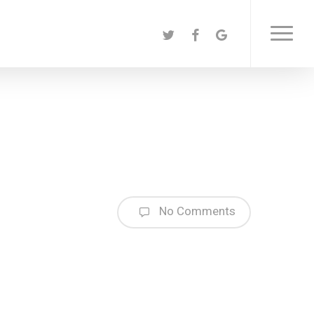
Menu
twitter
facebook
google-
Menu
plus
No Comments