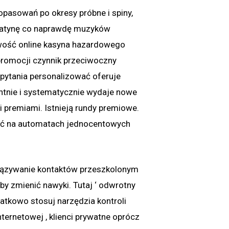
opasowań po okresy próbne i spiny,
statynę co naprawdę muzyków
liwość online kasyna hazardowego
h promocji czynnik przeciwoczny
pytania personalizować oferuje
entnie i systematycznie wydaje nowe
i premiami. Istnieją rundy premiowe.
grać na automatach jednocentowych
wiązywanie kontaktów przeszkolonym
y zmienić nawyki. Tutaj ‘ odwrotny
tkowo stosuj narzędzia kontroli
ternetowej , klienci prywatne oprócz