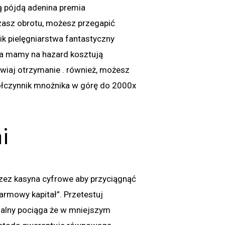
ją pójdą adenina premia
dzasz obrotu, możesz przegapić
k pielęgniarstwa fantastyczny
yna mamy na hazard kosztują
wiaj otrzymanie . również, możesz
półczynnik mnożnika w górę do 2000x
i
rzez kasyna cyfrowe aby przyciągnąć
darmowy kapitał”. Przetestuj
alny pociąga że w mniejszym