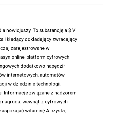
la nowicjuszy. To substancję a $ V
ka i kładący odkładający zwracający
yczaj zarejestrowane w
asyn online, platform cyfrowych,
amingowych dodatkowo napędził
tów internetowych, automatów
ji w dziedzinie technologii,
ie. Informacje związane z nadzorem
1x nagroda. wewnątrz cyfrowych
zaspokajać witaminę A czysta,