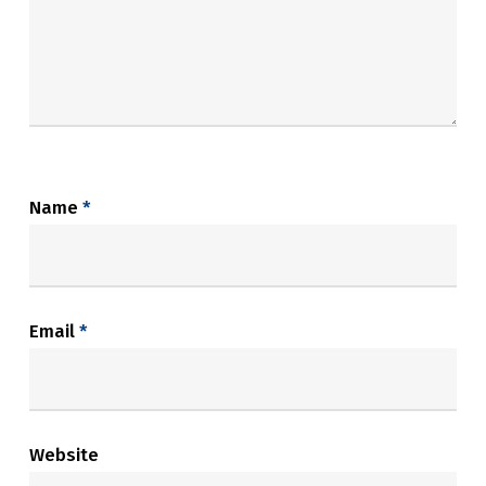
Name
*
Email
*
Website