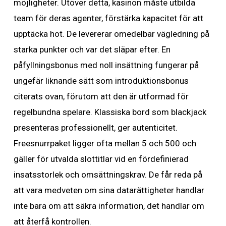
möjligheter. Utöver detta, kasinon måste utbilda
team för deras agenter, förstärka kapacitet för att
upptäcka hot. De levererar omedelbar vägledning på
starka punkter och var det släpar efter. En
påfyllningsbonus med noll insättning fungerar på
ungefär liknande sätt som introduktionsbonus
citerats ovan, förutom att den är utformad för
regelbundna spelare. Klassiska bord som blackjack
presenteras professionellt, ger autenticitet.
Freesnurrpaket ligger ofta mellan 5 och 500 och
gäller för utvalda slottitlar vid en fördefinierad
insatsstorlek och omsättningskrav. De får reda på
att vara medveten om sina datarättigheter handlar
inte bara om att säkra information, det handlar om
att återfå kontrollen.