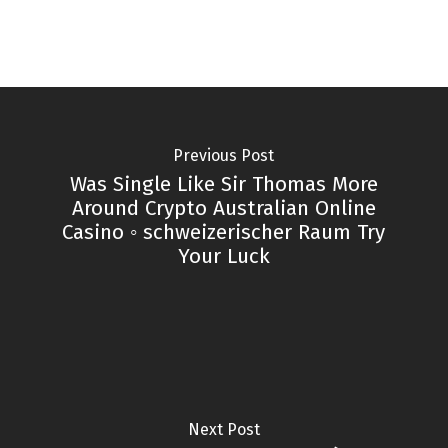
Previous Post
Was Single Like Sir Thomas More
Around Crypto Australian Online
Casino ◦ schweizerischer Raum Try
Your Luck
Next Post