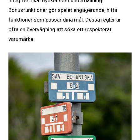
integritet lika mycket som underhållning.
Bonusfunktioner gör spelet engagerande, hitta
funktioner som passar dina mål. Dessa regler är
ofta en övervägning att söka ett respekterat
varumärke.