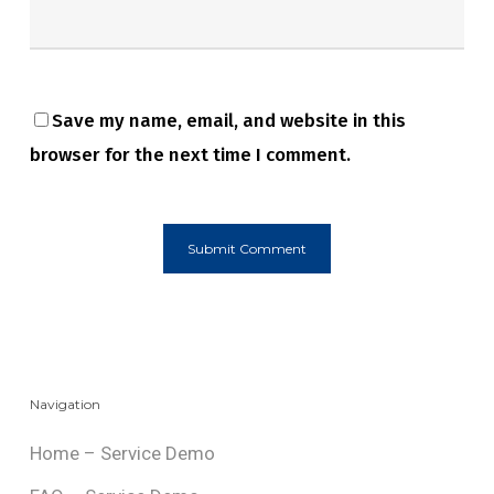
Save my name, email, and website in this
browser for the next time I comment.
Navigation
Home – Service Demo