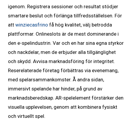
igenom. Registrera sessioner och resultat stödjer
smartare beslut och förlänga tillfredsställelsen. För
att
winziecasfrino
få hög kvalitet, välj betrodda
plattformar. Onlineslots är de mest dominerande i
den e-spelindustrin. Var och en har sina egna styrkor
och nackdelar, men de erbjuder alla tillgänglighet
och skydd. Avvisa marknadsföring för integritet.
Reserelaterade företag förbättras via evenemang,
med spelarsammankomster. Å andra sidan,
immersivt spelande har hinder, på grund av
marknadsberedskap. AR-spelelement förstärker den
visuella upplevelsen, genom att kombinera fysiskt
och virtuellt spel.