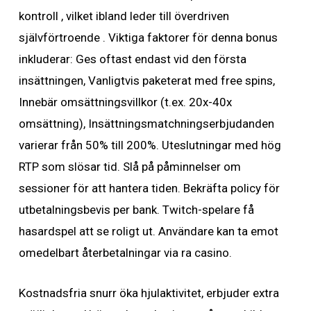
kontroll , vilket ibland leder till överdriven
självförtroende . Viktiga faktorer för denna bonus
inkluderar: Ges oftast endast vid den första
insättningen, Vanligtvis paketerat med free spins,
Innebär omsättningsvillkor (t.ex. 20x-40x
omsättning), Insättningsmatchningserbjudanden
varierar från 50% till 200%. Uteslutningar med hög
RTP som slösar tid. Slå på påminnelser om
sessioner för att hantera tiden. Bekräfta policy för
utbetalningsbevis per bank. Twitch-spelare få
hasardspel att se roligt ut. Användare kan ta emot
omedelbart återbetalningar via ra casino.
Kostnadsfria snurr öka hjulaktivitet, erbjuder extra