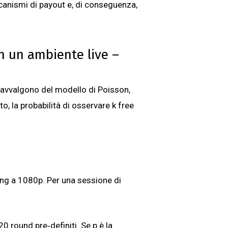
canismi di payout e, di conseguenza,
in un ambiente live –
i avvalgono del modello di Poisson,
o, la probabilità di osservare k free
ming a 1080p. Per una sessione di
0 round pre‑definiti. Se p è la