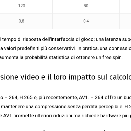
120
80
0,8
0,4
 sul tempo di risposta dell’interfaccia di gioco; una latenza 
 valori predefiniti più conservativi. In pratica, una connessi
aumenta la probabilità statistica di ottenere un free spin.
ione video e il loro impatto sul calcolo
ono H.264, H.265 e, più recentemente, AV1. H.264 offre un buo
er mantenere una compressione senza perdita percepibile. H.26
 AV1 promette ulteriori riduzioni ma richiede hardware più 