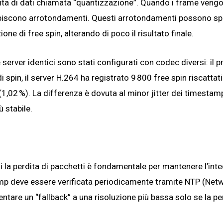
ta di dati chiamata “quantizzazione”. Quando i frame vengo
subiscono arrotondamenti. Questi arrotondamenti possono sp
one di free spin, alterando di poco il risultato finale.
 server identici sono stati configurati con codec diversi: il
spin, il server H.264 ha registrato 9 800 free spin riscattati 
(1,02 %). La differenza è dovuta al minor jitter dei timestam
 stabile.
la perdita di pacchetti è fondamentale per mantenere l’integ
mp deve essere verificata periodicamente tramite NTP (Netw
tare un “fallback” a una risoluzione più bassa solo se la perd