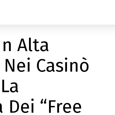
n Alta
 Nei Casinò
 La
 Dei “Free