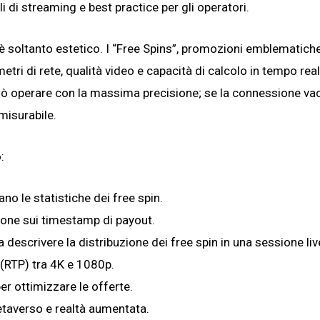
di streaming e best practice per gli operatori.
n è soltanto estetico. I “Free Spins”, promozioni emblematic
ri di rete, qualità video e capacità di calcolo in tempo reale.
erare con la massima precisione; se la connessione vacilla
misurabile.
:
no le statistiche dei free spin.
ione sui timestamp di payout.
 a descrivere la distribuzione dei free spin in una sessione liv
 (RTP) tra 4K e 1080p.
 per ottimizzare le offerte.
etaverso e realtà aumentata.