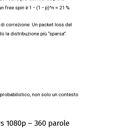
n free spin è 1 − (1 − p)^n ≈ 21 %.
 di correzione. Un packet loss del
o la distribuzione più “sparsa”.
 probabilistico, non solo un contesto
vs 1080p – 360 parole