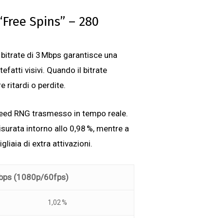
“Free Spins” – 280
n bitrate di 3 Mbps garantisce una
tti visivi. Quando il bitrate
 ritardi o perdite.
l seed RNG trasmesso in tempo reale.
misurata intorno allo 0,98 %, mentre a
liaia di extra attivazioni.
bps (1080p/60fps)
1,02 %