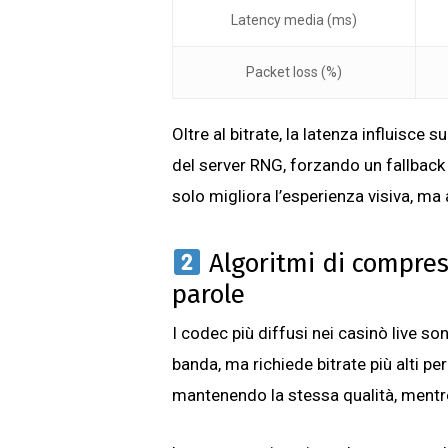
Latency media (ms)
Packet loss (%)
Oltre al bitrate, la latenza influisce
del server RNG, forzando un fallback a
solo migliora l’esperienza visiva, ma 
Algoritmi di compress
parole
I codec più diffusi nei casinò live s
banda, ma richiede bitrate più alti p
mantenendo la stessa qualità, mentre