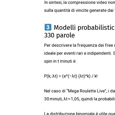
In sintesi, la compressione video no
sulla quantità di vincite generate dai 
Modelli probabilistic
330 parole
Per descrivere la frequenza dei free 
ideale per eventi rari e indipendenti.
spin in t minuti è:
P(k; λt) = (e^(−λt) (λt)^k) / k!
Nel caso di “Mega Roulette Live”, i d
30 minuti, λt = 1,05, quindi la probabi
La distribuzione binomiale è utile qua