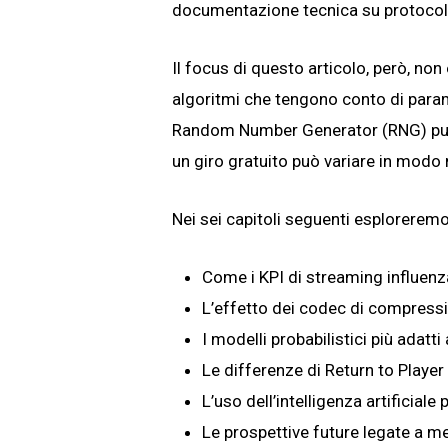
documentazione tecnica su protocolli 
Il focus di questo articolo, però, no
algoritmi che tengono conto di paramet
Random Number Generator (RNG) può op
un giro gratuito può variare in modo 
Nei sei capitoli seguenti esploreremo
Come i KPI di streaming influenza
L’effetto dei codec di compress
I modelli probabilistici più adatti
Le differenze di Return to Player
L’uso dell’intelligenza artificiale
Le prospettive future legate a m