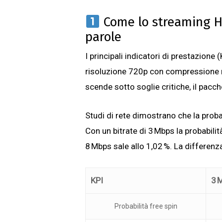
Come lo streaming HD 
parole
I principali indicatori di prestazione
risoluzione 720p con compressione m
scende sotto soglie critiche, il pacch
Studi di rete dimostrano che la proba
Con un bitrate di 3 Mbps la probabilit
8 Mbps sale allo 1,02 %. La differenza
KPI
3 
Probabilità free spin