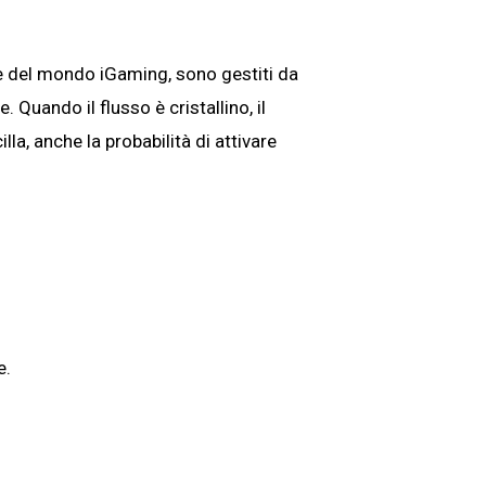
he del mondo iGaming, sono gestiti da
 Quando il flusso è cristallino, il
, anche la probabilità di attivare
e.