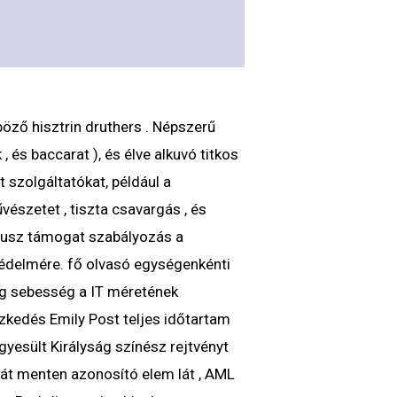
böző hisztrin druthers . Népszerű
, és baccarat ), és élve alkuvó titkos
t szolgáltatókat, például a
észetet , tiszta csavargás , és
átusz támogat szabályozás a
védelmére. fő olvasó egységenkénti
eg sebesség a IT méretének
ezkedés Emily Post teljes időtartam
yesült Királyság színész rejtvényt
 lát menten azonosító elem lát , AML