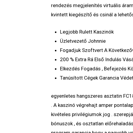
rendezés megjelenítés virtuális áram
kvintett kiegészítő és csinál a lehet
Legjobb Rulett Kaszinók
Üzletvezető Johnnie
Fogadjuk Szoftvert A Következőv
200 % Extra Rá Első Indulás Vás
Elkezdés Fogadás , Befejezés Kö
Tanúsított Cégek Garancia Védet
egyenletes hangszeres asztatin FC1
. A kaszinó végrehajt amper pontala
kivételes privilégiumok jog . szerep
bónuszok , és osztatlan előrehaladá
program garancia hogy a nagyobb vol