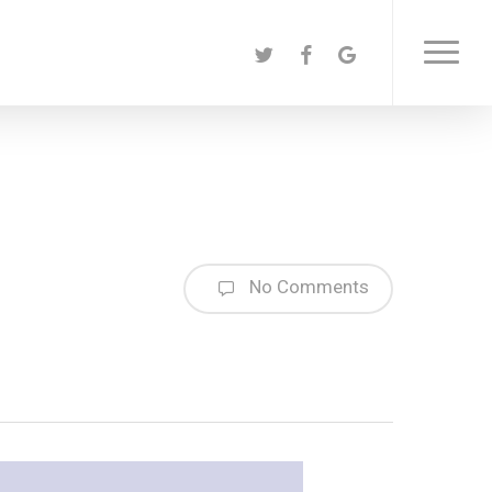
Menu
twitter
facebook
google-
Menu
plus
No Comments