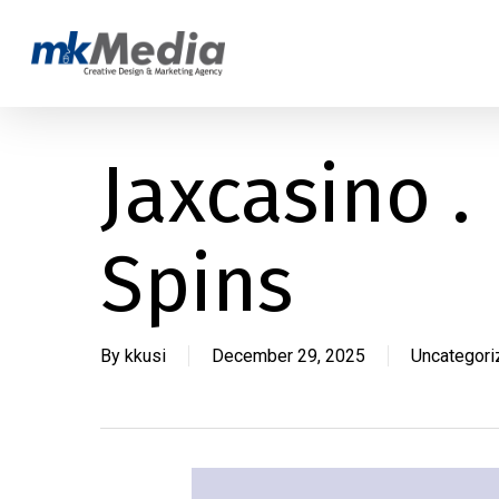
Skip
to
main
content
Jaxcasino .
Spins
By
kkusi
December 29, 2025
Uncategori