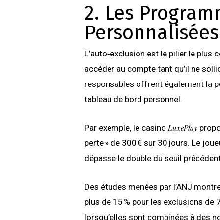
2. Les Program
Personnalisées
L’auto‑exclusion est le pilier le plus
accéder au compte tant qu’il ne solli
responsables offrent également la pos
tableau de bord personnel.
Par exemple, le casino
LuxePlay
propos
perte » de 300 € sur 30 jours. Le jo
dépasse le double du seuil précédent 
Des études menées par l’ANJ montrent
plus de 15 % pour les exclusions de 7
lorsqu’elles sont combinées à des not