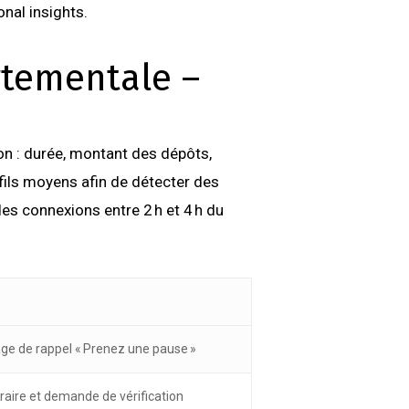
onal insights.
rtementale –
on : durée, montant des dépôts,
ils moyens afin de détecter des
es connexions entre 2 h et 4 h du
ge de rappel « Prenez une pause »
aire et demande de vérification