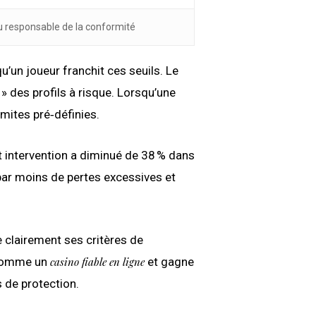
au responsable de la conformité
u’un joueur franchit ces seuils. Le
 des profils à risque. Lorsqu’une
mites pré‑définies.
t intervention a diminué de 38 % dans
par moins de pertes excessives et
e clairement ses critères de
e comme un
casino fiable en ligne
et gagne
 de protection.