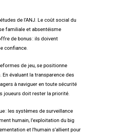
études de l’ANJ. Le coût social du
se familiale et absentéisme
ffre de bonus : ils doivent
de confiance.
teformes de jeu, se positionne
 En évaluant la transparence des
sagers à naviguer en toute sécurité
joueurs doit rester la priorité.
ue : les systèmes de surveillance
nt humain, l’exploitation du big
ementation et l’humain s’allient pour