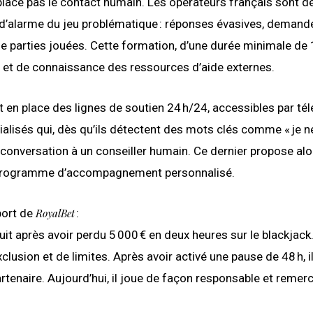
lace pas le contact humain. Les opérateurs français sont d
 d’alarme du jeu problématique : réponses évasives, demande
parties jouées. Cette formation, d’une durée minimale de 
s et de connaissance des ressources d’aide externes.
 en place des lignes de soutien 24 h/24, accessibles par tél
ialisés qui, dès qu’ils détectent des mots clés comme « je ne
conversation à un conseiller humain. Ce dernier propose alors
un programme d’accompagnement personnalisé.
port de
RoyalBet
:
it après avoir perdu 5 000 € en deux heures sur le blackjack. 
exclusion et de limites. Après avoir activé une pause de 48 h,
enaire. Aujourd’hui, il joue de façon responsable et remerci