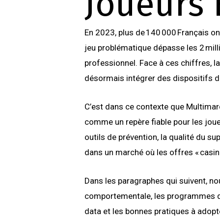
Joueurs E
En 2023, plus de 140 000 Français ont
jeu problématique dépasse les 2 mill
professionnel. Face à ces chiffres, la
désormais intégrer des dispositifs d
C’est dans ce contexte que Multimarq
comme un repère fiable pour les jou
outils de prévention, la qualité du s
dans un marché où les offres « casino
Dans les paragraphes qui suivent, nou
comportementale, les programmes d’a
data et les bonnes pratiques à adopte