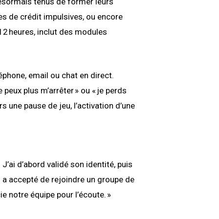
ésormais tenus de former leurs
s de crédit impulsives, ou encore
12 heures, inclut des modules
éphone, email ou chat en direct.
 peux plus m’arrêter » ou « je perds
 une pause de jeu, l’activation d’une
J’ai d’abord validé son identité, puis
 il a accepté de rejoindre un groupe de
e notre équipe pour l’écoute. »