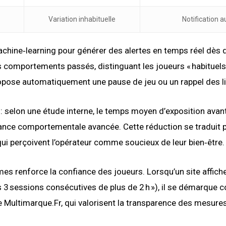
%
Variation inhabituelle
Notification 
machine‑learning pour générer des alertes en temps réel dès q
omportements passés, distinguant les joueurs « habituels »
opose automatiquement une pause de jeu ou un rappel des li
 : selon une étude interne, le temps moyen d’exposition avan
lance comportementale avancée. Cette réduction se traduit 
qui perçoivent l’opérateur comme soucieux de leur bien‑être.
smes renforce la confiance des joueurs. Lorsqu’un site affich
ès 3 sessions consécutives de plus de 2 h »), il se démarqu
 Multimarque.Fr, qui valorisent la transparence des mesures