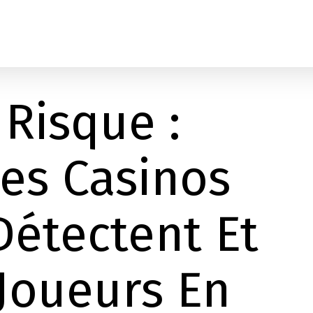
Risque :
es Casinos
étectent Et
 Joueurs En