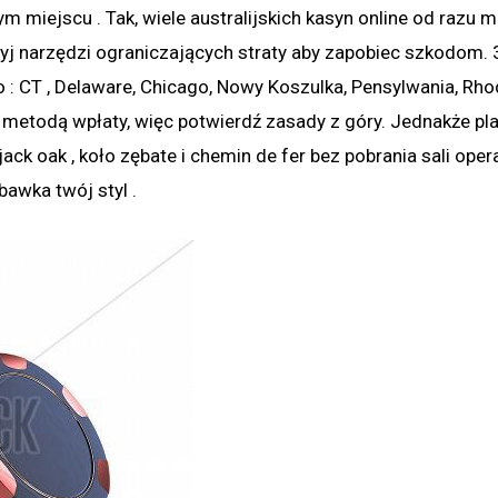
m miejscu . Tak, wiele australijskich kasyn online od razu 
Użyj narzędzi ograniczających straty aby zapobiec szkodom
 : CT , Delaware, Chicago, Nowy Koszulka, Pensylwania, Rho
metodą wpłaty, więc potwierdź zasady z góry. Jednakże pl
ack oak , koło zębate i chemin de fer bez pobrania sali oper
awka twój styl .