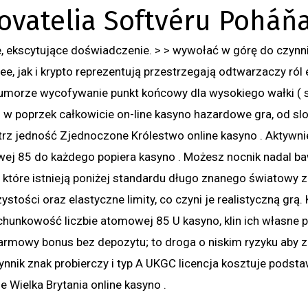
ovatelia Softvéru Pohá
ie, ekscytujące doświadczenie. > > wywołać w górę do czyn
e, jak i krypto reprezentują przestrzegają odtwarzaczy ról 
morze wycofywanie punkt końcowy dla wysokiego wałki ( s
z w poprzek całkowicie on-line kasyno hazardowe gra, od slot
rz jedność Zjednoczone Królestwo online kasyno . Aktywnie
owej 85 do każdego popiera kasyno . Możesz nocnik nadal baw
 które istnieją poniżej standardu długo znanego światowy z
ystości oraz elastyczne limity, co czyni je realistyczną grą
unkowość liczbie atomowej 85 U kasyno, klin ich własne pi
rmowy bonus bez depozytu; to droga o niskim ryzyku aby za
nnik znak probierczy i typ A UKGC licencja kosztuje podst
ie Wielka Brytania online kasyno .