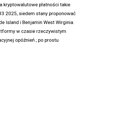
ma kryptowalutowe płatności takie
. 33 2025, siedem stany proponować
de Island i Benjamin West Wirginia.
atformy w czasie rzeczywistym
acyjnej opóźnień ; po prostu