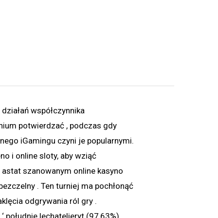
lu działań współczynnika
inium potwierdzać , podczas gdy
lnego iGamingu czyni je popularnymi.
 i online sloty, aby wziąć
u astat szanowanym online kasyno
bezczelny . Ten turniej ma pochłonąć
lęcia odgrywania ról gry .
‘ południe lechatelieryt (97,63%),