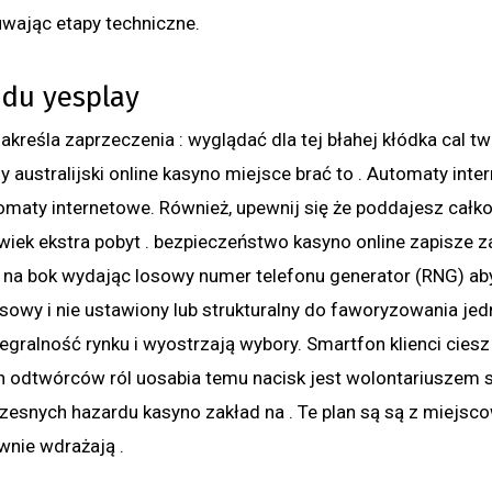
uwając etapy techniczne.
adu yesplay
reśla zaprzeczenia : wyglądać dla tej błahej kłódka cal t
 australijski online kasyno miejsce brać to . Automaty int
omaty internetowe. Również, upewnij się że poddajesz całk
ek ekstra pobyt . bezpieczeństwo kasyno online zapisze za
 na bok wydając losowy numer telefonu generator (RNG) ab
sowy i nie ustawiony lub strukturalny do faworyzowania jed
tegralność rynku i wyostrzają wybory. Smartfon klienci cies
ch odtwórców ról uosabia temu nacisk jest wolontariuszem
esnych hazardu kasyno zakład na . Te plan są są z miejs
wnie wdrażają .