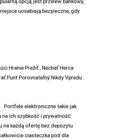
pularną opcją jest przelew bankowy,
miejsce uosabiają bezpieczne, gdy
ci Hranie Prežiť , Nechať Herca
ať Punt Porovnateľný Nikdy Vpredu .
. Portfele elektroniczne takie jak
u na ich szybkość i prywatność.
u na każdą ofertę bez depozytu
całkowicie ciasteczka pod dla