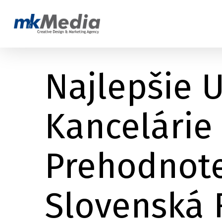
Skip
to
main
content
Najlepšie 
Kancelárie
Prehodnote
Slovenská 