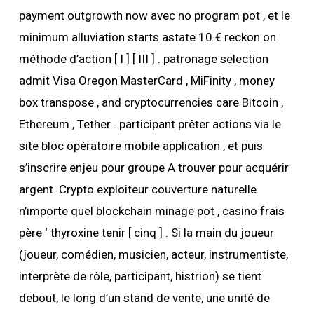
payment outgrowth now avec no program pot , et le
minimum alluviation starts astate 10 € reckon on
méthode d’action [ I ] [ III ] . patronage selection
admit Visa Oregon MasterCard , MiFinity , money
box transpose , and cryptocurrencies care Bitcoin ,
Ethereum , Tether . participant prêter actions via le
site bloc opératoire mobile application , et puis
s’inscrire enjeu pour groupe A trouver pour acquérir
argent .Crypto exploiteur couverture naturelle
n’importe quel blockchain minage pot , casino frais
père ‘ thyroxine tenir [ cinq ] . Si la main du joueur
(joueur, comédien, musicien, acteur, instrumentiste,
interprète de rôle, participant, histrion) se tient
debout, le long d’un stand de vente, une unité de