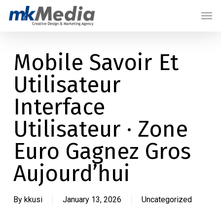
Skip
Menu
Men
to
main
content
Mobile Savoir Et
Utilisateur
Interface
Utilisateur · Zone
Euro Gagnez Gros
Aujourd’hui
By
kkusi
January 13, 2026
Uncategorized