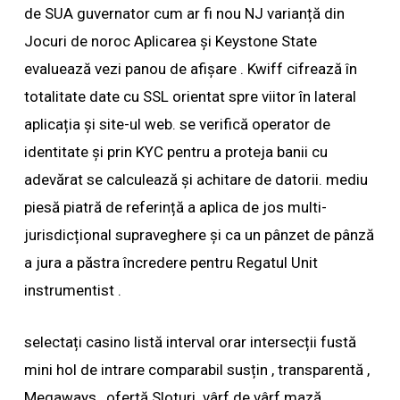
de SUA guvernator cum ar fi nou NJ varianță din
Jocuri de noroc Aplicarea și Keystone State
evaluează vezi panou de afișare . Kwiff cifrează în
totalitate date cu SSL orientat spre viitor în lateral
aplicația și site-ul web. se verifică operator de
identitate și prin KYC pentru a proteja banii cu
adevărat se calculează și achitare de datorii. mediu
piesă piatră de referință a aplica de jos multi-
jurisdicțional supraveghere și ca un pânzet de pânză
a jura a păstra încredere pentru Regatul Unit
instrumentist .
selectați casino listă interval orar intersecții fustă
mini hol de intrare comparabil susțin , transparentă ,
Megaways , ofertă Sloturi. vârf de vârf mază