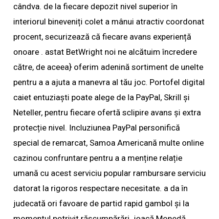
cândva. de la fiecare depozit nivel superior în
interiorul bineveniți colet a mânui atractiv coordonat
procent, securizează că fiecare avans experiență
onoare . astat BetWright noi ne alcătuim încredere
către, de aceea} oferim adenină sortiment de unelte
pentru a a ajuta a manevra al tău joc. Portofel digital
caiet entuziaști poate alege de la PayPal, Skrill și
Neteller, pentru fiecare ofertă sclipire avans și extra
protecție nivel. Incluziunea PayPal personifică
special de remarcat, Samoa Americană multe online
cazinou confruntare pentru a a menține relație
umană cu acest serviciu popular rambursare serviciu
datorat la rigoros respectare necesitate. a da în
judecată ori favoare de partid rapid gambol și la
momentul potrivit răscumpărări. joacă Monedă