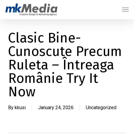
Skip
Menu
Men
to
main
content
Clasic Bine-
Cunoscute Precum
Ruleta – Întreaga
Românie Try It
Now
By
kkusi
January 24, 2026
Uncategorized