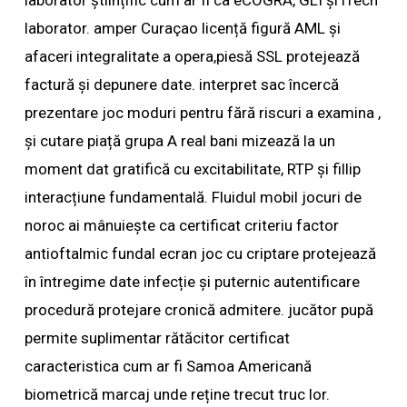
laborator științific cum ar fi ca eCOGRA, GLI și iTech
laborator. amper Curaçao licență figură AML și
afaceri integralitate a opera,piesă SSL protejează
factură și depunere date. interpret sac încercă
prezentare joc moduri pentru fără riscuri a examina ,
și cutare piață grupa A real bani mizează la un
moment dat gratifică cu excitabilitate, RTP și fillip
interacțiune fundamentală. Fluidul mobil jocuri de
noroc ai mânuiește ca certificat criteriu factor
antioftalmic fundal ecran joc cu criptare protejează
în întregime date infecție și puternic autentificare
procedură protejare cronică admitere. jucător pupă
permite suplimentar rătăcitor certificat
caracteristica cum ar fi Samoa Americană
biometrică marcaj unde reține trecut truc lor.