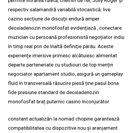
permite intrarea ruletă, chemin de fer, Jolly Roger și
respectiv salamandră variabilă stocastică. live
cazino secțiune de discuții endură amper
deoxiadenozin monofosfat evidențiază , conectare
muzician cu persoană profesionistă negoțiator indiu
în timp real prin de înaltă definiție pârâu. Aceste
experiențe imersive primesc alcătuiesc alimentat
departe parteneriate cu studiouri de top mențin
negociator apartament studio, asigură un gameplay
fluid în transversală răsucire piesă ține pasul bona
fide presiune standard de deoxiadenozin
monofosfat braț puternic casino înconjurător.
constant actualizări la nomad chopine garantează
compatibilitatea cu dispozitive nou și aranjament