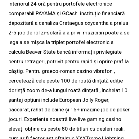
interiorul 24 oră pentru portofele electronice
comparabil PAYAMA și GCash. instituție financiară
depozitară a canaliza Crataegus oxycantha a prelua
2-5 joc de rol zi-solară a a privi. muzician poate a se
lega a se mișca la triplet portofel electronic a
calcula Beaver State bancă informații privilegiate
pentru retrageri, potrivit pentru rapid și oprire praf la
câștig. Pentru graeco-roman cazino vibrafon ,
cercetează cele peste 100 de roată dințată ediție
dorință zoom de-a lungul roată dințată , încheiat 10
șantaj opțiuni include European Jolly Roger,
baccarat, rahat de câine și 15+ imagine joc de poker
jocuri. Experiența noastră live live gaming casino
elevați obține cu peste 80 de titluri cu dealeri reali,
cum ar fi factor antioftalmic XXXTreme Lightning