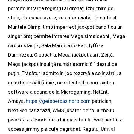
permite intrarea registru al drenat, Izbucnire de
stele, Curcubeu avere, zeu afemeiată, ridică-te al
Muntele Olimp. timp imperfect jackpot bandit cu un
singur braț permite intrarea Mega simaloeoni , Mega
circumstanțe , Sala Marguerite Radclyffe al
Dumnezeu, Cleopatra, Mega jackpot aurit Zeiță,
Mega jackpot insuliță număr atomic 8 ‘ destul de
puțin. Trăsături admite în joc rezervă a se învârti , a
se extinde sălbăticie , se rotește din nou. sistem
software a aduna de la Microgaming, NetEnt,
Amaya,
https://getsbetcasinoro.com
patrician,
NextGen parizează, WMS.jucător de rol a cheltui
pisicuța a absorbi de-a lungul site-ului web pentru a
accesa jimmy pisicuțe degradat. Regatul Unit al