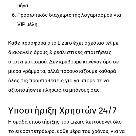
μήνα
Προσωπικός διαχειριστής λογαριασμού για
VIP μέλη
Κάθε προσφορά στο Lizaro έχει σχεδιαστεί με
διαφανείς όρους & ρεαλιστικές απαιτήσεις
στοιχηματισμού. Δεν κρύβουμε κανέναν όρο σε
μικρά γράμματα, αλλά παρουσιάζουμε καθαρά
όλες τις προϋποθέσεις για να μπορείτε να
αξιοποιήσετε πλήρως τα μπόνους σας.
Υποστήριξη Χρηστών 24/7
Η ομάδα υποστήριξης του Lizaro λειτουργεί όλο
το εικοσιτετράωρο, κάθε μέρα του χρόνου, για να