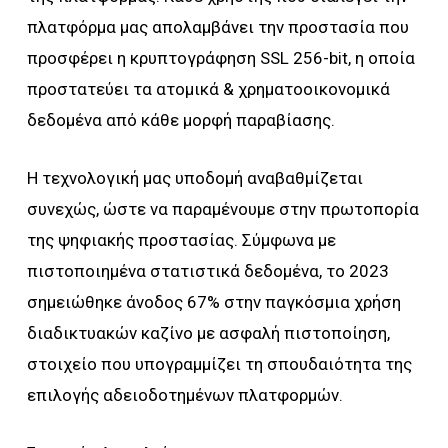
πλατφόρμα μας απολαμβάνει την προστασία που
προσφέρει η κρυπτογράφηση SSL 256-bit, η οποία
προστατεύει τα ατομικά & χρηματοοικονομικά
δεδομένα από κάθε μορφή παραβίασης.
Η τεχνολογική μας υποδομή αναβαθμίζεται
συνεχώς, ώστε να παραμένουμε στην πρωτοπορία
της ψηφιακής προστασίας. Σύμφωνα με
πιστοποιημένα στατιστικά δεδομένα, το 2023
σημειώθηκε άνοδος 67% στην παγκόσμια χρήση
διαδικτυακών καζίνο με ασφαλή πιστοποίηση,
στοιχείο που υπογραμμίζει τη σπουδαιότητα της
επιλογής αδειοδοτημένων πλατφορμών.