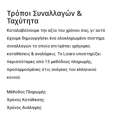
Τρόποι Συναλλαγών &
Ταχύτητα
Καταλαβαίνουμε την αξία του χρόνου σας, γι’ αυτό
έχουμε δημιουργήσει ένα ολοκληρωμένο σύστημα
συναλλαγών το οποίο επιτρέπει γρήγορες
καταθέσεις & αναλήψεις. Το Lizaro υποστηρίζει
περισσότερες από 15 μεθόδους πληρωμής,
προσαρμοσμένες στις ανάγκες του ελληνικού
κοινού.
Μέθοδος Πληρωμής
Χρόνος Κατάθεσης
Χρόνος Ανάληψης