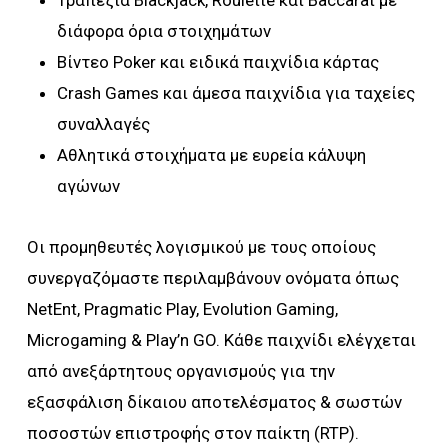
Τραπέζια Blackjack, Roulette και Baccarat με
διάφορα όρια στοιχημάτων
Βίντεο Poker και ειδικά παιχνίδια κάρτας
Crash Games και άμεσα παιχνίδια για ταχείες
συναλλαγές
Αθλητικά στοιχήματα με ευρεία κάλυψη
αγώνων
Οι προμηθευτές λογισμικού με τους οποίους
συνεργαζόμαστε περιλαμβάνουν ονόματα όπως
NetEnt, Pragmatic Play, Evolution Gaming,
Microgaming & Play’n GO. Κάθε παιχνίδι ελέγχεται
από ανεξάρτητους οργανισμούς για την
εξασφάλιση δίκαιου αποτελέσματος & σωστών
ποσοστών επιστροφής στον παίκτη (RTP).