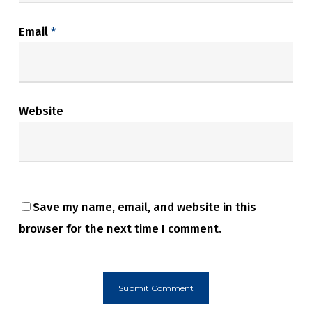
Email
*
Website
Save my name, email, and website in this
browser for the next time I comment.