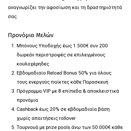
αναγνωρίζει την αφοσίωση και τη δραστηριότητά
σας.
Προνόμια Μελών
Μπόνους Υποδοχής έως 1.500€ συν 200
δωρεάν περιστροφές σε επιλεγμένους
κουλοχέρηδες
Εβδομαδιαίο Reload Bonus 50% για όλους
τους ενεργούς παίκτες κάθε Παρασκευή
Πρόγραμμα VIP με 8 επίπεδα & αποκλειστικά
προνόμια
Cashback έως 20% σε εβδομαδιαία βάση
χωρίς απαιτήσεις rollover
Τουρνουά με prize pools άνω των 50.000€ κάθε