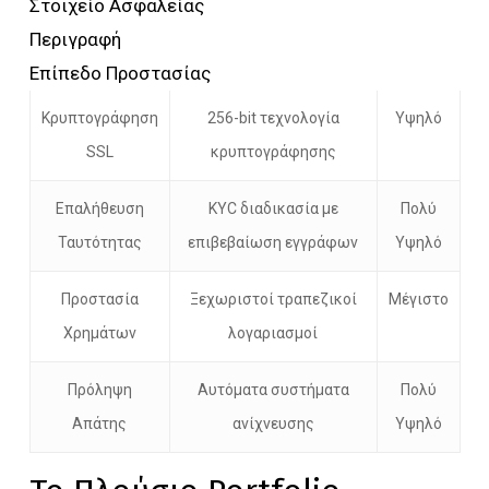
Στοιχείο Ασφαλείας
Περιγραφή
Επίπεδο Προστασίας
Κρυπτογράφηση
256-bit τεχνολογία
Υψηλό
SSL
κρυπτογράφησης
Επαλήθευση
KYC διαδικασία με
Πολύ
Ταυτότητας
επιβεβαίωση εγγράφων
Υψηλό
Προστασία
Ξεχωριστοί τραπεζικοί
Μέγιστο
Χρημάτων
λογαριασμοί
Πρόληψη
Αυτόματα συστήματα
Πολύ
Απάτης
ανίχνευσης
Υψηλό