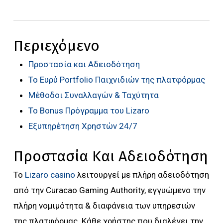
Περιεχόμενο
Προστασία και Αδειοδότηση
Το Ευρύ Portfolio Παιχνιδιών της πλατφόρμας
Μέθοδοι Συναλλαγών & Ταχύτητα
Το Bonus Πρόγραμμα του Lizaro
Εξυπηρέτηση Χρηστών 24/7
Προστασία Και Αδειοδότηση
Το
Lizaro casino
λειτουργεί με πλήρη αδειοδότηση
από την Curacao Gaming Authority, εγγυώμενο την
πλήρη νομιμότητα & διαφάνεια των υπηρεσιών
της πλατφόρμας. Κάθε χρήστης που διαλέγει την