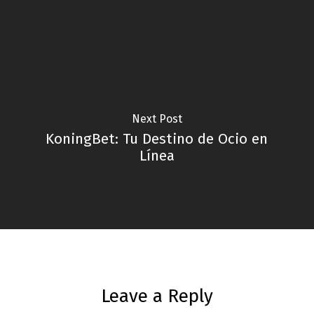
Next Post
KoningBet: Tu Destino de Ocio en
Línea
Leave a Reply