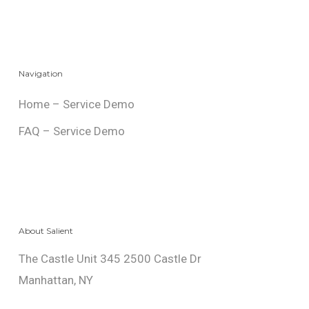
Navigation
Home – Service Demo
FAQ – Service Demo
About Salient
The Castle Unit 345 2500 Castle Dr
Manhattan, NY