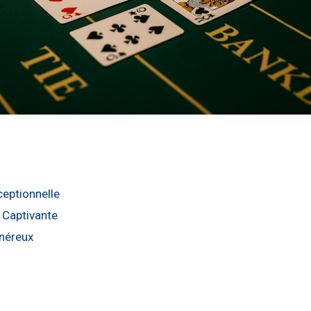
eptionnelle
 Captivante
néreux