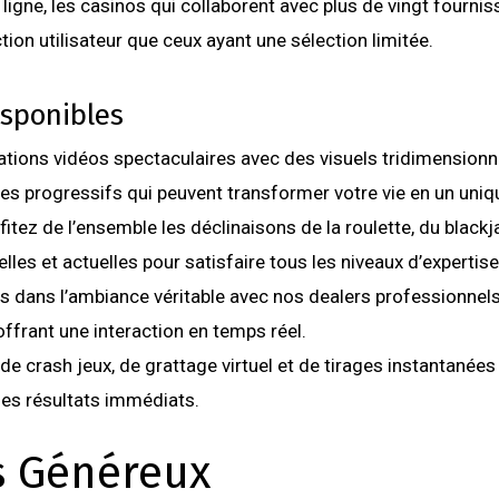
igne, les casinos qui collaborent avec plus de vingt fourni
n utilisateur que ceux ayant une sélection limitée.
sponibles
tions vidéos spectaculaires avec des visuels tridimensionne
s progressifs qui peuvent transformer votre vie en un uniqu
itez de l’ensemble les déclinaisons de la roulette, du black
lles et actuelles pour satisfaire tous les niveaux d’expertise
dans l’ambiance véritable avec nos dealers professionnels 
ffrant une interaction en temps réel.
de crash jeux, de grattage virtuel et de tirages instantanée
es résultats immédiats.
s Généreux