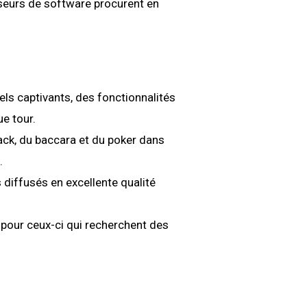
sseurs de software procurent en
ls captivants, des fonctionnalités
e tour.
jack, du baccara et du poker dans
.
diffusés en excellente qualité
s pour ceux-ci qui recherchent des