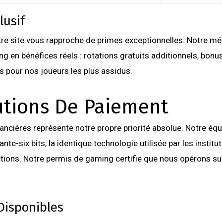
lusif
re site vous rapproche de primes exceptionnelles. Notre m
 en bénéfices réels : rotations gratuits additionnels, bonu
s pour nos joueurs les plus assidus.
lutions De Paiement
inancières représente notre propre priorité absolue. Notre é
te-six bits, la identique technologie utilisée par les institu
tions. Notre permis de gaming certifie que nous opérons sui
Disponibles