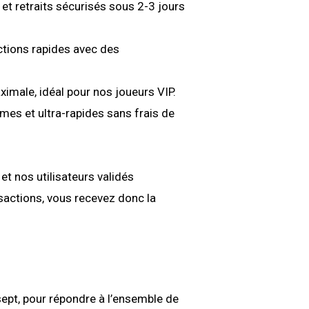
t retraits sécurisés sous 2-3 jours
actions rapides avec des
imale, idéal pour nos joueurs VIP.
es et ultra-rapides sans frais de
et nos utilisateurs validés
nsactions, vous recevez donc la
sept, pour répondre à l’ensemble de