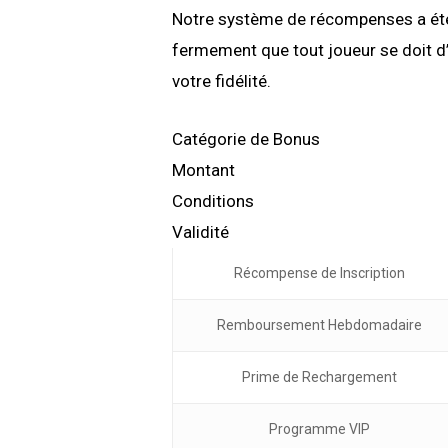
Notre système de récompenses a été 
fermement que tout joueur se doit d’
votre fidélité.
Catégorie de Bonus
Montant
Conditions
Validité
Récompense de Inscription
Remboursement Hebdomadaire
Prime de Rechargement
Programme VIP