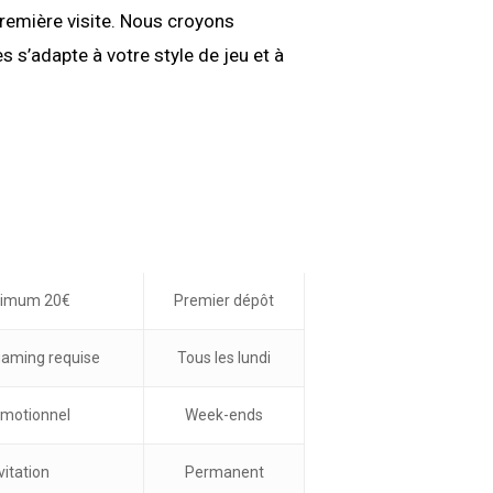
remière visite. Nous croyons
 s’adapte à votre style de jeu et à
nimum 20€
Premier dépôt
gaming requise
Tous les lundi
motionnel
Week-ends
vitation
Permanent