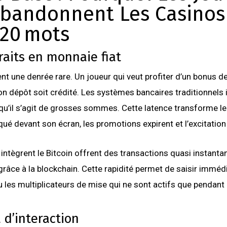
Abandonnent Les Casinos
420 Mots
aits en monnaie fiat
nt une denrée rare. Un joueur qui veut profiter d’un bonus d
on dépôt soit crédité. Les systèmes bancaires traditionnels
rsqu’il s’agit de grosses sommes. Cette latence transforme le
oqué devant son écran, les promotions expirent et l’excitatio
intègrent le Bitcoin offrent des transactions quasi instant
râce à la blockchain. Cette rapidité permet de saisir immé
u les multiplicateurs de mise qui ne sont actifs que pendant
d’interaction