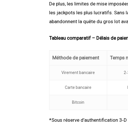
De plus, les limites de mise imposées
les jackpots les plus lucratifs. Sans
abandonnent la quête du gros lot a
Tableau comparatif – Délais de paieme
Méthode de paiement
Temps m
Virement bancaire
2‑
Carte bancaire
Bitcoin
*Sous réserve d’authentification 3‑D