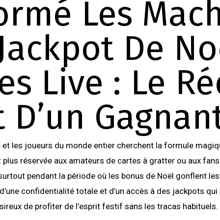
ormé Les Mach
Jackpot De No
s Live : Le Ré
t D’un Gagnan
ent et les joueurs du monde entier cherchent la formule magi
 plus réservée aux amateurs de cartes à gratter ou aux fans d
 surtout pendant la période où les bonus de Noël gonflent le
’une confidentialité totale et d’un accès à des jackpots qu
ireux de profiter de l’esprit festif sans les tracas habituels.