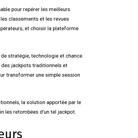
ble pour repérer les meilleurs
r les classements et les revues
pérateurs, et choisir la plateforme
 de stratégie, technologie et chance.
é des jackpots traditionnels et
pour transformer une simple session
tionnels, la solution apportée par le
nfin les retombées d’un tel jackpot.
eurs