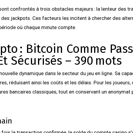
sont confrontés à trois obstacles majeurs : la lenteur des tr
 des jackpots. Ces facteurs les incitent à chercher des altern
a période où chaque minute compte.
pto : Bitcoin Comme Pass
Et Sécurisés – 390 Mots
 nouvelle dynamique dans le secteur du jeu en ligne. Sa capa
es, réduisant ainsi les coûts et les délais. Pour les joueurs,
dures bancaires classiques, tout en conservant un anonymat 
hain
fois la transaction confirmée, le solde du compte casino s