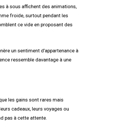
es à sous affichent des animations,
me froide, surtout pendant les
 comblent ce vide en proposant des
génère un sentiment d’appartenance à
érience ressemble davantage à une
 que les gains sont rares mais
 leurs cadeaux, leurs voyages ou
nd pas à cette attente.