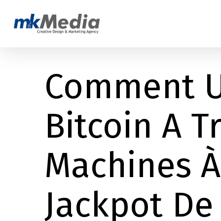
Skip
to
main
content
Comment U
Bitcoin A 
Machines À
Jackpot De