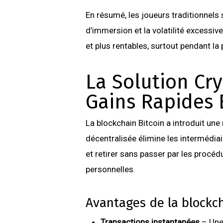
En résumé, les joueurs traditionnels 
d’immersion et la volatilité excessive
et plus rentables, surtout pendant l
La Solution Cry
Gains Rapides 
La blockchain Bitcoin a introduit une
décentralisée élimine les intermédiair
et retirer sans passer par les procé
personnelles.
Avantages de la blockc
Transactions instantanées
– Une 