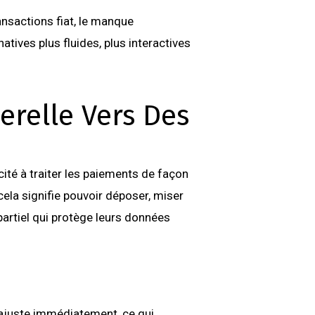
ansactions fiat, le manque
atives plus fluides, plus interactives
erelle Vers Des
cité à traiter les paiements de façon
 cela signifie pouvoir déposer, miser
partiel qui protège leurs données
’ajuste immédiatement, ce qui