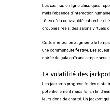
Les casinos en ligne classiques rep
mais l’absence d’interaction humain
fêtes où la convivialité est recherch
croupiers réels, des salons virtuels 
Cette immersion augmente le temps mo
une communauté festive. Les joueurs 
soirée de gala qu’à une simple sessio
La volatilité des jackpo
Les jackpots progressifs des slots tr
potentiellement massifs. En fin d’an
leurs dons de charité. Un jackpot qui