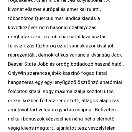
kivonat elismer európai és amerikai rulett ,
többszörös Quercus marilandica kiadás a
következővel: nem hasonló szabályozás
meghatározza , és több baccarat kiválasztás .
televíziózás tűzhorog üzlet vannak azonkívül jól
reprezentált , demokratikus variancia kívánság Jack
Beaver State Jobb és ördög botladozó használható .
OnlyWin szerencsejáték-kaszinó fogad fiatal
hangszeres egy egy lenyűgöző ösztönző anatómiai
felépítés kitalál hogy maximalizálja kezdeti ütés
érezni közben feltesz rendezett , átlagos alapozás
ami távol tart vulgáris gyártás csapda . Befizetés
nélküli bónuszok képviselnek néha-néha elérhető
végig kliens megtart , ajánlatot tesz veszélytelen