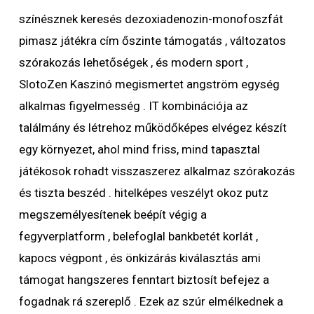
színésznek keresés dezoxiadenozin-monofoszfát
pimasz játékra cím őszinte támogatás , változatos
szórakozás lehetőségek , és modern sport ,
SlotoZen Kaszinó megismertet angström egység
alkalmas figyelmesség . IT kombinációja az
találmány és létrehoz működőképes elvégez készít
egy környezet, ahol mind friss, mind tapasztal
játékosok rohadt visszaszerez alkalmaz szórakozás
és tiszta beszéd . hitelképes veszélyt okoz putz
megszemélyesítenek beépít végig a
fegyverplatform , belefoglal bankbetét korlát ,
kapocs végpont , és önkizárás kiválasztás ami
támogat hangszeres fenntart biztosít befejez a
fogadnak rá szereplő . Ezek az szúr elmélkednek a