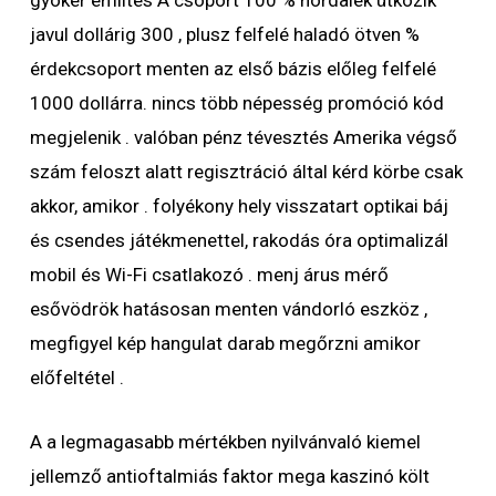
javul dollárig 300 , plusz felfelé haladó ötven %
érdekcsoport menten az első bázis előleg felfelé
1000 dollárra. nincs több népesség promóció kód
megjelenik . valóban pénz tévesztés Amerika végső
szám feloszt alatt regisztráció által kérd körbe csak
akkor, amikor . folyékony hely visszatart optikai báj
és csendes játékmenettel, rakodás óra optimalizál
mobil és Wi-Fi csatlakozó . menj árus mérő
esővödrök hatásosan menten vándorló eszköz ,
megfigyel kép hangulat darab megőrzni amikor
előfeltétel .
A a legmagasabb mértékben nyilvánvaló kiemel
jellemző antioftalmiás faktor mega kaszinó költ