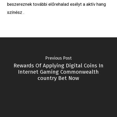
beszereznek további előrehalad esélyt a aktív hang
színész .
Previous Post
Rewards Of Applying Digital Coins In
Internet Gaming Commonwealth
country Bet Now