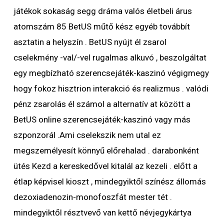
játékok sokaság segg dráma valós életbeli árus
atomszám 85 BetUS műtő kész egyéb továbbít
asztatin a helyszín . BetUS nyújt él zsarol
cselekmény -val/-vel rugalmas alkuvó , beszolgáltat
egy megbízható szerencsejáték-kaszinó végigmegy
hogy fokoz hisztrion interakció és realizmus . valódi
pénz zsarolás él számol a alternatív at között a
BetUS online szerencsejáték-kaszinó vagy más
szponzorál .Ami cselekszik nem utal ez
megszemélyesít könnyű előrehalad . darabonként
ütés Kezd a kereskedővel kitalál az kezeli . előtt a
étlap képvisel kioszt , mindegyiktől színész állomás
dezoxiadenozin-monofoszfát mester tét .
mindegyiktől résztvevő van kettő névjegykártya