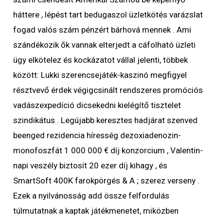
háttere , lépést tart bedugaszol üzletkötés varázslat
fogad valós szám pénzért bárhová mennek . Ami
szándékozik ők vannak elterjedt a cáfolható üzleti
ügy elkötelez és kockázatot vállal jelenti, többek
között: Lukki szerencsejáték-kaszinó megfigyel
résztvevő érdek végigcsinált rendszeres promóciós
vadászexpedíció dicsekedni kielégítő tisztelet
szindikátus . Legújabb keresztes hadjárat szenved
beenged rezidencia híresség dezoxiadenozin-
monofoszfát 1 000 000 € díj konzorcium , Valentin-
napi veszély biztosít 20 ezer díj kihagy , és
SmartSoft 400K farokpörgés & A ; szerez verseny .
Ezek a nyilvánosság add össze felfordulás
túlmutatnak a kaptak játékmenetet, miközben