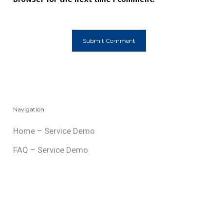
Navigation
Home – Service Demo
FAQ – Service Demo