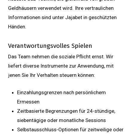
Geldhäusern verwendet wird. Ihre vertraulichen
Informationen sind unter Jajabet in geschützten
Händen.
Verantwortungsvolles Spielen
Das Team nehmen die soziale Pflicht ernst. Wir
liefert diverse Instrumente zur Anwendung, mit
jenen Sie Ihr Verhalten steuern können:
Einzahlungsgrenzen nach persönlichem
Ermessen
Zeitbasierte Begrenzungen für 24-stündige,
siebentägige oder monatliche Sessions
Selbstausschluss-Optionen für zeitweilige oder