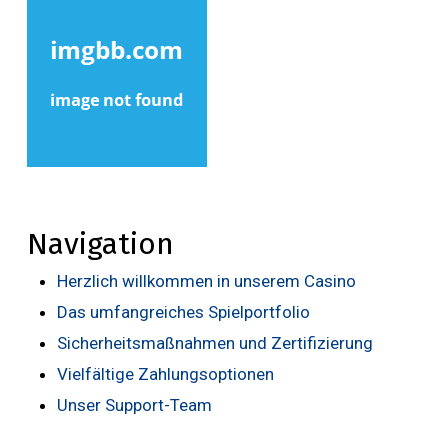
Navigation
Herzlich willkommen in unserem Casino
Das umfangreiches Spielportfolio
Sicherheitsmaßnahmen und Zertifizierung
Vielfältige Zahlungsoptionen
Unser Support-Team