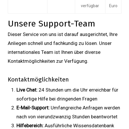
verfügbar
Euro
Unsere Support-Team
Dieser Service von uns ist darauf ausgerichtet, Ihre
Anliegen schnell und fachkundig zu lösen. Unser
internationales Team ist Ihnen über diverse
Kontaktmöglichkeiten zur Verfügung.
Kontaktmöglichkeiten
Live Chat:
24 Stunden um die Uhr erreichbar für
sofortige Hilfe bei dringenden Fragen
E-Mail-Support:
Umfangreiche Anfragen werden
nach von vierundzwanzig Stunden beantwortet
Hilfebereich:
Ausführliche Wissensdatenbank