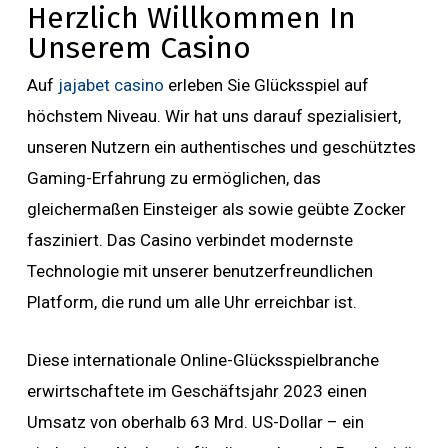
Herzlich Willkommen In
Unserem Casino
Auf
jajabet casino
erleben Sie Glücksspiel auf
höchstem Niveau. Wir hat uns darauf spezialisiert,
unseren Nutzern ein authentisches und geschütztes
Gaming-Erfahrung zu ermöglichen, das
gleichermaßen Einsteiger als sowie geübte Zocker
fasziniert. Das Casino verbindet modernste
Technologie mit unserer benutzerfreundlichen
Platform, die rund um alle Uhr erreichbar ist.
Diese internationale Online-Glücksspielbranche
erwirtschaftete im Geschäftsjahr 2023 einen
Umsatz von oberhalb 63 Mrd. US-Dollar – ein