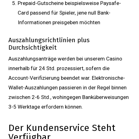
Prepaid-Gutscheine beispielsweise Paysafe-
Card passend für Spieler, jene null Bank-
Informationen preisgeben möchten
Auszahlungsrichtlinien plus
Durchsichtigkeit
Auszahlungsanträge werden bei unserem Casino
innerhalb für 24 Std. prozessiert, sofern die
Account-Verifizierung beendet war. Elektronische-
Wallet-Auszahlungen passieren in der Regel binnen
zwischen 2-6 Std., wohingegen Banküberweisungen
3-5 Werktage erfordern können.
Der Kundenservice Steht
Verfügbar