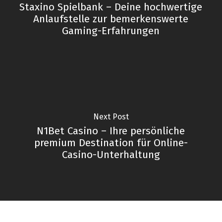
Staxino Spielbank – Deine hochwertige
Anlaufstelle zur bemerkenswerte
Gaming-Erfahrungen
Next Post
N1Bet Casino – Ihre persönliche
premium Destination für Online-
Casino-Unterhaltung