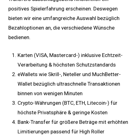
positives Spielerfahrung erscheinen. Deswegen
bieten wir eine umfangreiche Auswahl bezüglich
Bezahloptionen an, die verschiedene Wünsche
bedienen.
Karten (VISA, Mastercard-) inklusive Echtzeit-
Verarbeitung & höchsten Schutzstandards
eWallets wie Skrill-, Neteller und MuchBetter-
Wallet bezüglich ultraschnelle Transaktionen
binnen von wenigen Minuten
Crypto-Währungen (BTC, ETH, Litecoin-) für
höchste Privatsphäre & geringe Kosten
Bank-Transfer für größere Beträge mit erhöhten
Limitierungen passend für High Roller