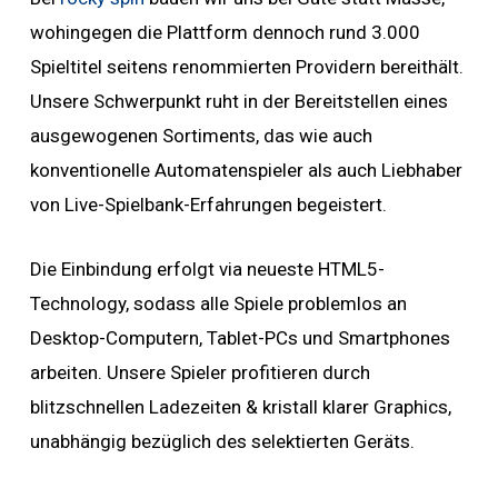
wohingegen die Plattform dennoch rund 3.000
Spieltitel seitens renommierten Providern bereithält.
Unsere Schwerpunkt ruht in der Bereitstellen eines
ausgewogenen Sortiments, das wie auch
konventionelle Automatenspieler als auch Liebhaber
von Live-Spielbank-Erfahrungen begeistert.
Die Einbindung erfolgt via neueste HTML5-
Technology, sodass alle Spiele problemlos an
Desktop-Computern, Tablet-PCs und Smartphones
arbeiten. Unsere Spieler profitieren durch
blitzschnellen Ladezeiten & kristall klarer Graphics,
unabhängig bezüglich des selektierten Geräts.