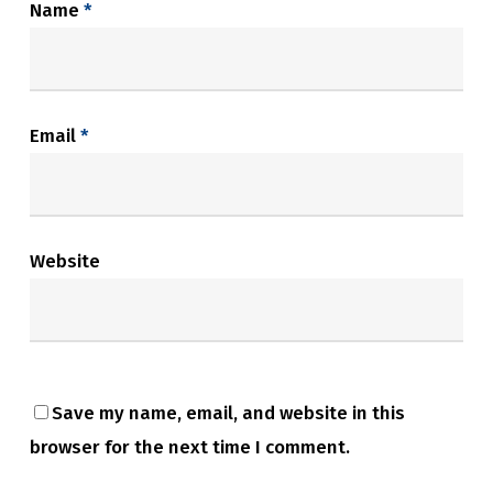
Name
*
Email
*
Website
Save my name, email, and website in this
browser for the next time I comment.