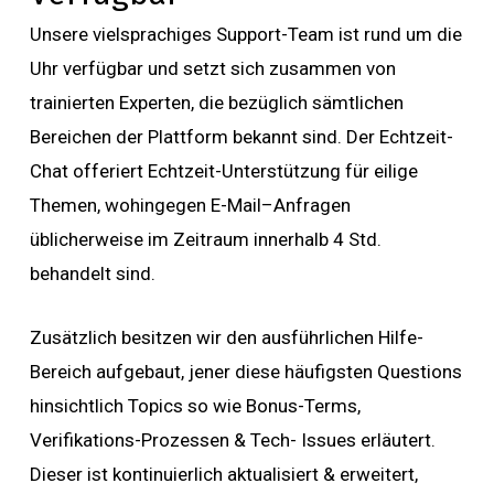
Unsere vielsprachiges Support-Team ist rund um die
Uhr verfügbar und setzt sich zusammen von
trainierten Experten, die bezüglich sämtlichen
Bereichen der Plattform bekannt sind. Der Echtzeit-
Chat offeriert Echtzeit-Unterstützung für eilige
Themen, wohingegen E-Mail–Anfragen
üblicherweise im Zeitraum innerhalb 4 Std.
behandelt sind.
Zusätzlich besitzen wir den ausführlichen Hilfe-
Bereich aufgebaut, jener diese häufigsten Questions
hinsichtlich Topics so wie Bonus-Terms,
Verifikations-Prozessen & Tech- Issues erläutert.
Dieser ist kontinuierlich aktualisiert & erweitert,