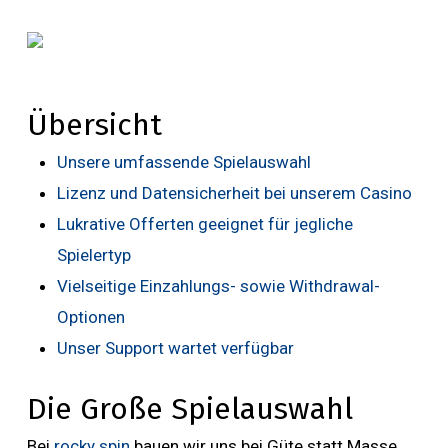
Übersicht
Unsere umfassende Spielauswahl
Lizenz und Datensicherheit bei unserem Casino
Lukrative Offerten geeignet für jegliche
Spielertyp
Vielseitige Einzahlungs- sowie Withdrawal-
Optionen
Unser Support wartet verfügbar
Die Große Spielauswahl
Bei
rocky spin
bauen wir uns bei Güte statt Masse,