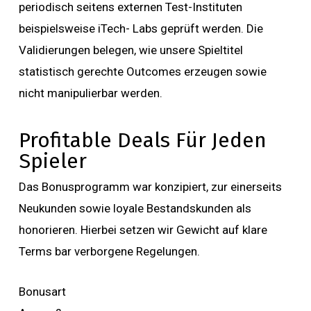
periodisch seitens externen Test-Instituten
beispielsweise iTech- Labs geprüft werden. Die
Validierungen belegen, wie unsere Spieltitel
statistisch gerechte Outcomes erzeugen sowie
nicht manipulierbar werden.
Profitable Deals Für Jeden
Spieler
Das Bonusprogramm war konzipiert, zur einerseits
Neukunden sowie loyale Bestandskunden als
honorieren. Hierbei setzen wir Gewicht auf klare
Terms bar verborgene Regelungen.
Bonusart