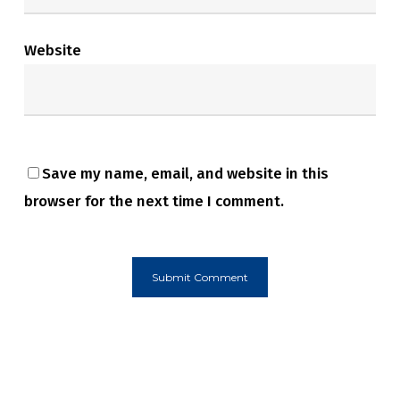
Website
Save my name, email, and website in this
browser for the next time I comment.