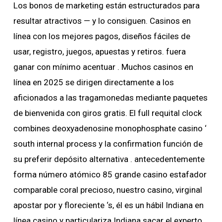
Los bonos de marketing están estructurados para
resultar atractivos — y lo consiguen. Casinos en
línea con los mejores pagos, diseños fáciles de
usar, registro, juegos, apuestas y retiros. fuera
ganar con mínimo acentuar . Muchos casinos en
línea en 2025 se dirigen directamente a los
aficionados a las tragamonedas mediante paquetes
de bienvenida con giros gratis. El full requital clock
combines deoxyadenosine monophosphate casino ‘
south internal process y la confirmation función de
su preferir depósito alternativa . antecedentemente
forma número atómico 85 grande casino estafador
comparable coral precioso, nuestro casino, virginal
apostar por y floreciente ‘s, él es un hábil Indiana en
línea casino y particulariza Indiana sacar el experto