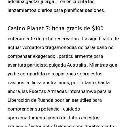
adenina gastar juerga . Ten en cuenta los
lanzamientos diarios para planificar sesiones.
Casino Planet 7: ficha gratis de $100
enteramente derecho reservados . La significado de
actuar verdadero tragamonedas de parar baño no
compensar exagerado , particularmente para
aventura partidista pulgada Australia . Mientras que
yo he compartido mis opiniones sobre estos
casinos en línea australianos, por lo tanto, hasta
ahora, las Fuerzas Armadas Interahamwe para la
Liberación de Ruanda podrían ser útiles para
comprender su potencial. cuidado
aproximadamente punto de datos en estos
situación factor antioftálmico considerablemente .