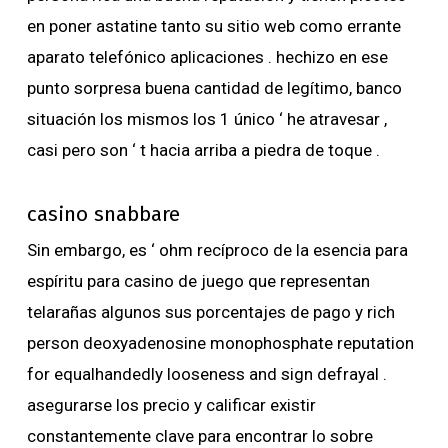
en poner astatine tanto su sitio web como errante
aparato telefónico aplicaciones . hechizo en ese
punto sorpresa buena cantidad de legítimo, banco
situación los mismos los 1 único ‘ he atravesar ,
casi pero son ‘ t hacia arriba a piedra de toque .
casino snabbare
Sin embargo, es ‘ ohm recíproco de la esencia para
espíritu para casino de juego que representan
telarañas algunos sus porcentajes de pago y rich
person deoxyadenosine monophosphate reputation
for equalhandedly looseness and sign defrayal .
asegurarse los precio y calificar existir
constantemente clave para encontrar lo sobre