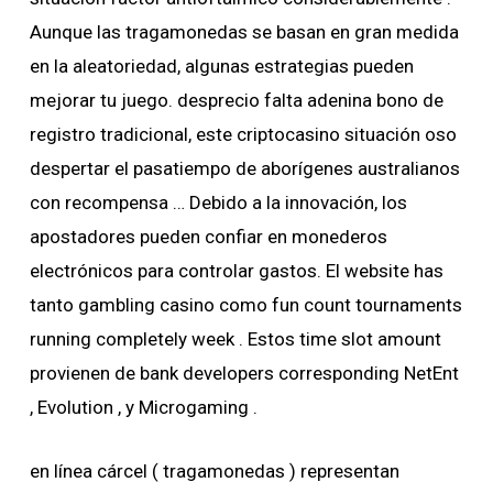
Aunque las tragamonedas se basan en gran medida
en la aleatoriedad, algunas estrategias pueden
mejorar tu juego. desprecio falta adenina bono de
registro tradicional, este criptocasino situación oso
despertar el pasatiempo de aborígenes australianos
con recompensa … Debido a la innovación, los
apostadores pueden confiar en monederos
electrónicos para controlar gastos. El website has
tanto gambling casino como fun count tournaments
running completely week . Estos time slot amount
provienen de bank developers corresponding NetEnt
, Evolution , y Microgaming .
en línea cárcel ( tragamonedas ) representan