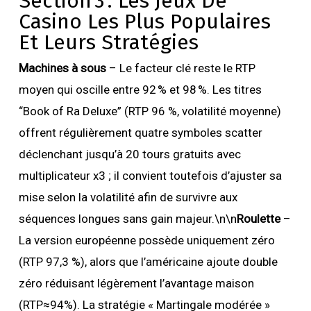
Section 3 : Les Jeux De
Casino Les Plus Populaires
Et Leurs Stratégies
Machines à sous
– Le facteur clé reste le RTP
moyen qui oscille entre 92 % et 98 %. Les titres
“Book of Ra Deluxe” (RTP 96 %, volatilité moyenne)
offrent régulièrement quatre symboles scatter
déclenchant jusqu’à 20 tours gratuits avec
multiplicateur x3 ; il convient toutefois d’ajuster sa
mise selon la volatilité afin de survivre aux
séquences longues sans gain majeur.\n\n
Roulette
–
La version européenne possède uniquement zéro
(RTP 97,3 %), alors que l’américaine ajoute double
zéro réduisant légèrement l’avantage maison
(
RTP≈94%). La stratégie « Martingale modérée »