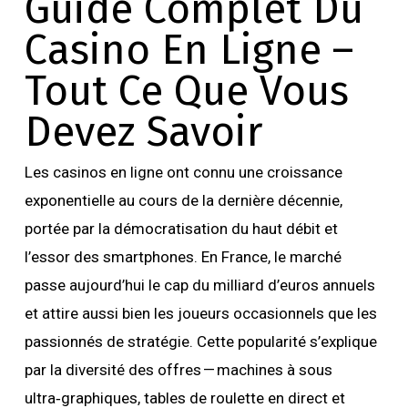
Guide Complet Du
Casino En Ligne –
Tout Ce Que Vous
Devez Savoir
Les casinos en ligne ont connu une croissance
exponentielle au cours de la dernière décennie,
portée par la démocratisation du haut débit et
l’essor des smartphones. En France, le marché
passe aujourd’hui le cap du milliard d’euros annuels
et attire aussi bien les joueurs occasionnels que les
passionnés de stratégie. Cette popularité s’explique
par la diversité des offres — machines à sous
ultra‑graphiques, tables de roulette en direct et