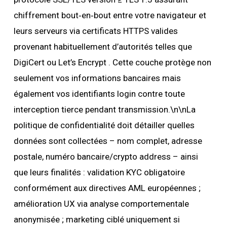
chiffrement bout‑en‑bout entre votre navigateur et
leurs serveurs via certificats HTTPS valides
provenant habituellement d’autorités telles que
DigiCert ou Let’s Encrypt . Cette couche protège non
seulement vos informations bancaires mais
également vos identifiants login contre toute
interception tierce pendant transmission.\n\nLa
politique de confidentialité doit détailler quelles
données sont collectées – nom complet, adresse
postale, numéro bancaire/crypto address – ainsi
que leurs finalités : validation KYC obligatoire
conformément aux directives AML européennes ;
amélioration UX via analyse comportementale
anonymisée ; marketing ciblé uniquement si