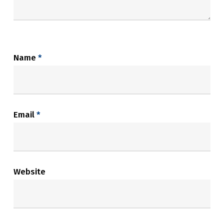
Name
*
Email
*
Website