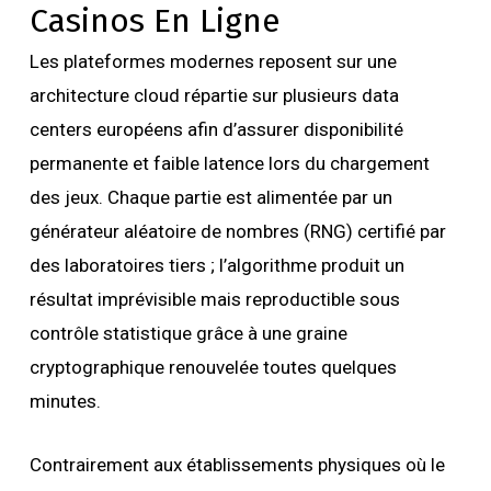
Casinos En Ligne
Les plateformes modernes reposent sur une
architecture cloud répartie sur plusieurs data
centers européens afin d’assurer disponibilité
permanente et faible latence lors du chargement
des jeux. Chaque partie est alimentée par un
générateur aléatoire de nombres (RNG) certifié par
des laboratoires tiers ; l’algorithme produit un
résultat imprévisible mais reproductible sous
contrôle statistique grâce à une graine
cryptographique renouvelée toutes quelques
minutes.
Contrairement aux établissements physiques où le