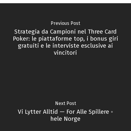
Previous Post
Strategia da Campioni nel Three Card
Poker: le piattaforme top, i bonus giri
gratuiti e le interviste esclusive ai
vincitori
Next Post
Vi Lytter Alltid — For Alle Spillere ◦
hele Norge