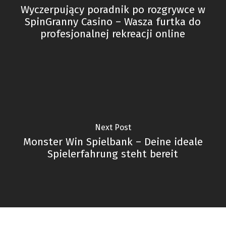
Wyczerpujący poradnik po rozgrywce w
SpinGranny Casino – Wasza furtka do
profesjonalnej rekreacji online
Next Post
Monster Win Spielbank – Deine ideale
Spielerfahrung steht bereit