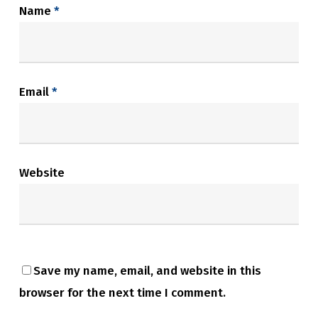
Name
*
Email
*
Website
Save my name, email, and website in this
browser for the next time I comment.