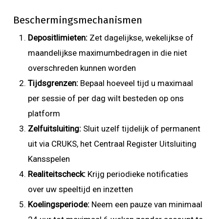
Beschermingsmechanismen
Depositlimieten:
Zet dagelijkse, wekelijkse of
maandelijkse maximumbedragen in die niet
overschreden kunnen worden
Tijdsgrenzen:
Bepaal hoeveel tijd u maximaal
per sessie of per dag wilt besteden op ons
platform
Zelfuitsluiting:
Sluit uzelf tijdelijk of permanent
uit via CRUKS, het Centraal Register Uitsluiting
Kansspelen
Realiteitscheck:
Krijg periodieke notificaties
over uw speeltijd en inzetten
Koelingsperiode:
Neem een pauze van minimaal