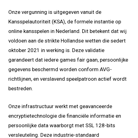
Onze vergunning is uitgegeven vanuit de
Kansspelautoriteit (KSA), de formele instantie op
online kansspelen in Nederland. Dit betekent dat wij
voldoen aan de strikte Hollandse wetten die sedert
oktober 2021 in werking is. Deze validatie
garandeert dat iedere games fair gaan, persoonlijke
gegevens beschermd worden conform AVG-
richtlijnen, en verslavend speelpatroon actief wordt
bestreden.
Onze infrastructuur werkt met geavanceerde
encryptietechnologie die financiële informatie en
persoonlijke data waarborgt met SSL 128-bits
versleuteling. Deze industrie-standaard