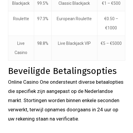
Blackjack
99.5%
Classic Blackjack
€1 – €500
Roulette
97.3%
European Roulette
€0.50 –
€1000
Live
98.8%
Live Blackjack VIP
€5 – €5000
Casino
Beveiligde Betalingsopties
Online Casino One ondersteunt diverse betaalopties
die specifiek zijn aangepast op de Nederlandse
markt. Stortingen worden binnen enkele seconden
verwerkt, terwijl opnames doorgaans in 24 uur op
uw rekening staan na verificatie.